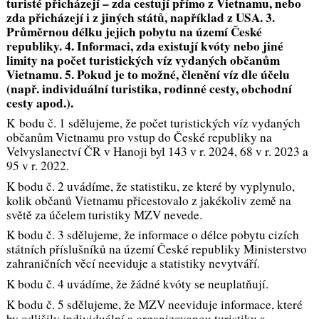
turisté přicházejí – zda cestují přímo z Vietnamu, nebo
zda přicházejí i z jiných států, například z USA. 3.
Průměrnou délku jejich pobytu na území České
republiky. 4. Informaci, zda existují kvóty nebo jiné
limity na počet turistických víz vydaných občanům
Vietnamu. 5. Pokud je to možné, členění víz dle účelu
(např. individuální turistika, rodinné cesty, obchodní
cesty apod.).
K bodu č. 1 sdělujeme, že počet turistických víz vydaných
občanům Vietnamu pro vstup do České republiky na
Velvyslanectví ČR v Hanoji byl 143 v r. 2024, 68 v r. 2023 a
95 v r. 2022.
K bodu č. 2 uvádíme, že statistiku, ze které by vyplynulo,
kolik občanů Vietnamu přicestovalo z jakékoliv země na
světě za účelem turistiky MZV nevede.
K bodu č. 3 sdělujeme, že informace o délce pobytu cizích
státních příslušníků na území České republiky Ministerstvo
zahraničních věcí neeviduje a statistiky nevytváří.
K bodu č. 4 uvádíme, že žádné kvóty se neuplatňují.
K bodu č. 5 sdělujeme, že MZV neeviduje informace, které
by odlišily individuální a organizovanou turistiku a