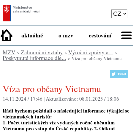
aktuálně
o mzv
cestování
MZV
Zahraniční vztahy
Výroční zprávy a...
>
>
>
Poskytnuté informace dle...
> Víza pro občany Vietnamu
Víza pro občany Vietnamu
14.11.2024 / 17:46 |
Aktualizováno:
08.01.2025 / 18:06
Rádi bychom požádali o následující informace týkající se
vietnamských turistů:
1. Počet turistických víz vydaných ročně občanům
Vietnamu pro vstup do České republiky. 2. Odkud