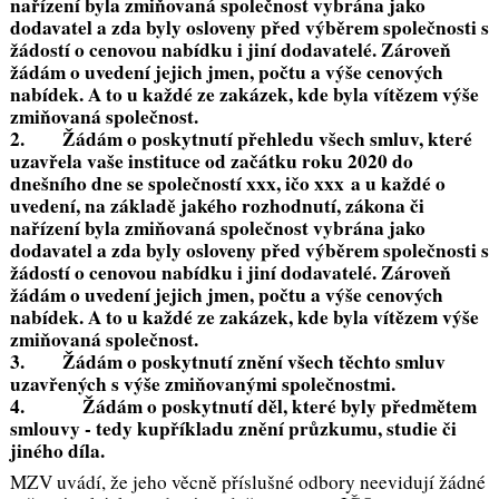
nařízení byla zmiňovaná společnost vybrána jako
dodavatel a zda byly osloveny před výběrem společnosti s
žádostí o cenovou nabídku i jiní dodavatelé. Zároveň
žádám o uvedení jejich jmen, počtu a výše cenových
nabídek. A to u každé ze zakázek, kde byla vítězem výše
zmiňovaná společnost.
2. Žádám o poskytnutí přehledu všech smluv, které
uzavřela vaše instituce od začátku roku 2020 do
dnešního dne se společností xxx, ičo xxx a u každé o
uvedení, na základě jakého rozhodnutí, zákona či
nařízení byla zmiňovaná společnost vybrána jako
dodavatel a zda byly osloveny před výběrem společnosti s
žádostí o cenovou nabídku i jiní dodavatelé. Zároveň
žádám o uvedení jejich jmen, počtu a výše cenových
nabídek. A to u každé ze zakázek, kde byla vítězem výše
zmiňovaná společnost.
3. Žádám o poskytnutí znění všech těchto smluv
uzavřených s výše zmiňovanými společnostmi.
4. Žádám o poskytnutí děl, které byly předmětem
smlouvy - tedy kupříkladu znění průzkumu, studie či
jiného díla.
MZV uvádí, že jeho věcně příslušné odbory neevidují žádné