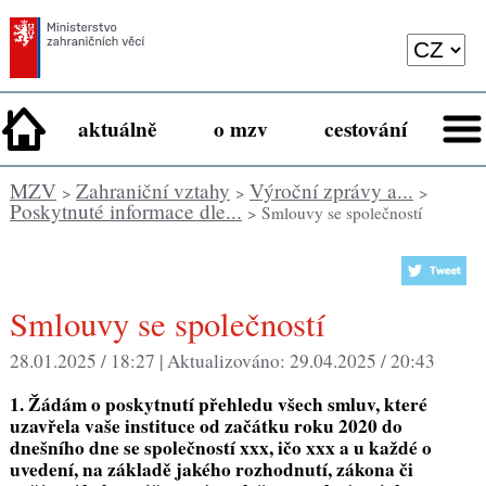
aktuálně
o mzv
cestování
MZV
Zahraniční vztahy
Výroční zprávy a...
>
>
>
Poskytnuté informace dle...
> Smlouvy se společností
Smlouvy se společností
28.01.2025 / 18:27 |
Aktualizováno:
29.04.2025 / 20:43
1. Žádám o poskytnutí přehledu všech smluv, které
uzavřela vaše instituce od začátku roku 2020 do
dnešního dne se společností xxx, ičo xxx a u každé o
uvedení, na základě jakého rozhodnutí, zákona či