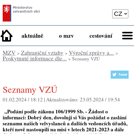
aktuálně
o mzv
cestování
MZV
Zahraniční vztahy
Výroční zprávy a...
>
>
>
Poskytnuté informace dle...
> Seznamy VZÚ
Seznamy VZÚ
01.02.2024 / 18:12 |
Aktualizováno:
23.05.2024 / 19:54
„
Podání podle zákona 106/1999 Sb. - Žádost o
informaci: Dobrý den, dovoluji si Vás požádat o zaslání
seznamu našich velvyslanců a dalších vedoucích úřadů,
kteří nově nastoupili na misi v letech 2021-2023 a dále