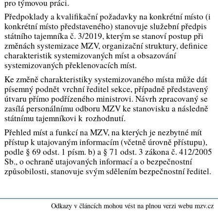
pro týmovou práci.
Předpoklady a kvalifikační požadavky na konkrétní místo (i
konkrétní místo představeného) stanovuje služební předpis
státního tajemníka č. 3/2019, kterým se stanoví postup při
změnách systemizace MZV, organizační struktury, definice
charakteristik systemizovaných míst a obsazování
systemizovaných překlenovacích míst.
Ke změně charakteristiky systemizovaného místa může dát
písemný podnět vrchní ředitel sekce, případně představený
útvaru přímo podřízeného ministrovi. Návrh zpracovaný se
zasílá personálnímu odboru MZV ke stanovisku a následně
státnímu tajemníkovi k rozhodnutí.
Přehled míst a funkcí na MZV, na kterých je nezbytné mít
přístup k utajovaným informacím (včetně úrovně přístupu),
podle § 69 odst. 1 písm. b) a § 71 odst. 3 zákona č. 412/2005
Sb., o ochraně utajovaných informací a o bezpečnostní
způsobilosti, stanovuje svým sdělením bezpečnostní ředitel.
Odkazy v článcích mohou vést na plnou verzi webu mzv.cz