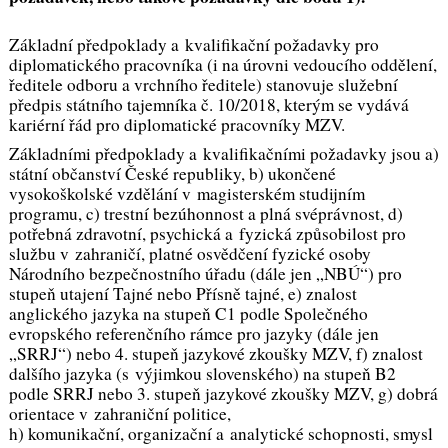
Základní předpoklady a kvalifikační požadavky pro
diplomatického pracovníka (i na úrovni vedoucího oddělení,
ředitele odboru a vrchního ředitele) stanovuje
služební
předpis státního tajemníka č. 10/
2018
, kterým se vydává
kariérní řád pro diplomatické pracovníky MZV.
Základními předpoklady a kvalifikačními požadavky jsou a)
státní občanství České republiky, b) ukončené
vysokoškolské vzdělání v magisterském studijním
programu, c) trestní bezúhonnost a plná svéprávnost, d)
potřebná zdravotní, psychická a fyzická způsobilost pro
službu v zahraničí, platné osvědčení fyzické osoby
Národního bezpečnostního úřadu (dále jen „NBÚ“) pro
stupeň utajení Tajné nebo Přísně tajné, e) znalost
anglického jazyka na stupeň C1 podle Společného
evropského referenčního rámce pro jazyky (dále jen
„SRRJ“) nebo 4. stupeň jazykové zkoušky MZV, f) znalost
dalšího jazyka (s výjimkou slovenského) na stupeň B2
podle SRRJ nebo 3. stupeň jazykové zkoušky MZV, g) dobrá
orientace v zahraniční politice,
h) komunikační, organizační a analytické schopnosti, smysl