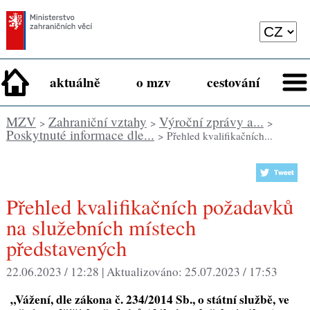
aktuálně
o mzv
cestování
MZV
Zahraniční vztahy
Výroční zprávy a...
>
>
>
Poskytnuté informace dle...
> Přehled kvalifikačních...
Přehled kvalifikačních požadavků
na služebních místech
představených
22.06.2023 / 12:28 |
Aktualizováno:
25.07.2023 / 17:53
„
Vážení, dle zákona č. 234/2014 Sb., o státní službě, ve