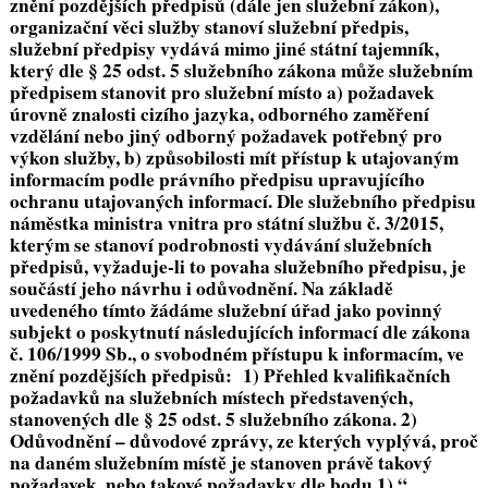
znění pozdějších předpisů (dále jen služební zákon),
organizační věci služby stanoví služební předpis,
služební předpisy vydává mimo jiné státní tajemník,
který dle § 25 odst. 5 služebního zákona může služebním
předpisem stanovit pro služební místo a) požadavek
úrovně znalosti cizího jazyka, odborného zaměření
vzdělání nebo jiný odborný požadavek potřebný pro
výkon služby, b) způsobilosti mít přístup k utajovaným
informacím podle právního předpisu upravujícího
ochranu utajovaných informací. Dle služebního předpisu
náměstka ministra vnitra pro státní službu č. 3/2015,
kterým se stanoví podrobnosti vydávání služebních
předpisů, vyžaduje-li to povaha služebního předpisu, je
součástí jeho návrhu i odůvodnění. Na základě
uvedeného tímto žádáme služební úřad jako povinný
subjekt o poskytnutí následujících informací dle zákona
č. 106/1999 Sb., o svobodném přístupu k informacím, ve
znění pozdějších předpisů: 1) Přehled kvalifikačních
požadavků na služebních místech představených,
stanovených dle § 25 odst. 5 služebního zákona. 2)
Odůvodnění – důvodové zprávy, ze kterých vyplývá, proč
na daném služebním místě je stanoven právě takový
požadavek, nebo takové požadavky dle bodu 1).
“