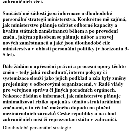
zahraničních věcí.
Součástí mé žádosti jsou informace o dlouhodobé
personální strategii ministerstva. Konkrétně mě zajímá,
jak ministerstvo plánuje udržet odborné kapacity a
kvalitu státních zaměstnanců během a po provedení
změn., jakým způsobem se plánuje nábor a rozvoj
nových zaměstnanců a jaké jsou dlouhodobé cíle
ministerstva v oblasti personální politiky (v horizontu 3-
5 let).
Dále žádám o upřesnění právní a procesní opory těchto
změn – tedy jaká rozhodnutí, interní pokyny či
systemizace slouží jako jejich podklad a zda byly změny
projednány s odborovými organizacemi, v Radě vlády
pro veřejnou správu či jiných poradních orgánech.
Nakonec žádám o informaci, jak ministerstvo plánuje
minimalizovat rizika spojená s těmito strukturálními
změnami, a to včetně možného dopadu na plnění
mezinárodních závazků České republiky a na chod
zahraničních misí či reprezentaci státu v zahraničí.
Dlouhodobá personální strategie