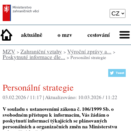
aktuálně
o mzv
cestování
MZV
Zahraniční vztahy
Výroční zprávy a...
>
>
>
Poskytnuté informace dle...
> Personální strategie
Personální strategie
03.02.2026 / 11:17 |
Aktualizováno:
10.03.2026 / 11:22
V souladu s ustanoveními zákona č. 106/1999 Sb. o
svobodném přístupu k informacím, Vás žádám o
poskytnutí informací týkajících se plánovaných
personálních a organizačních změn na Ministerstvu