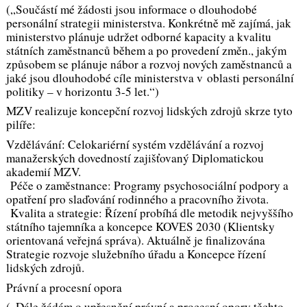
(„Součástí mé žádosti jsou informace o dlouhodobé
personální strategii ministerstva. Konkrétně mě zajímá, jak
ministerstvo plánuje udržet odborné kapacity a kvalitu
státních zaměstnanců během a po provedení změn., jakým
způsobem se plánuje nábor a rozvoj nových zaměstnanců a
jaké jsou dlouhodobé cíle ministerstva v oblasti personální
politiky – v horizontu 3-5 let.“)
MZV realizuje koncepční rozvoj lidských zdrojů skrze tyto
pilíře:
Vzdělávání: Celokariérní systém vzdělávání a rozvoj
manažerských dovedností zajišťovaný Diplomatickou
akademií MZV.
Péče o zaměstnance: Programy psychosociální podpory a
opatření pro slaďování rodinného a pracovního života.
Kvalita a strategie: Řízení probíhá dle metodik nejvyššího
státního tajemníka a koncepce KOVES 2030 (Klientsky
orientovaná veřejná správa). Aktuálně je finalizována
Strategie rozvoje služebního úřadu a Koncepce řízení
lidských zdrojů.
Právní a procesní opora
(„Dále žádám o upřesnění právní a procesní opory těchto