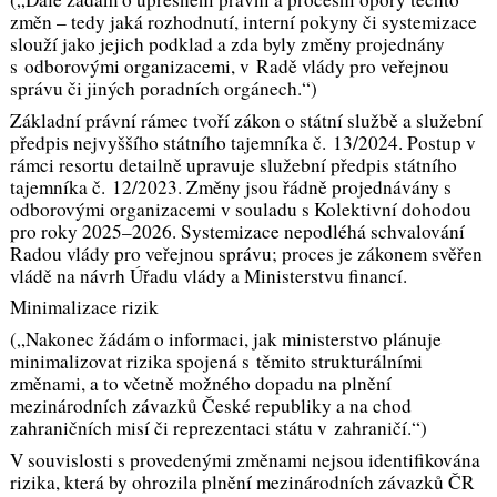
změn – tedy jaká rozhodnutí, interní pokyny či systemizace
slouží jako jejich podklad a zda byly změny projednány
s odborovými organizacemi, v Radě vlády pro veřejnou
správu či jiných poradních orgánech.“)
Základní právní rámec tvoří zákon o státní službě a služební
předpis nejvyššího státního tajemníka č. 13/2024. Postup v
rámci resortu detailně upravuje služební předpis státního
tajemníka č. 12/2023. Změny jsou řádně projednávány s
odborovými organizacemi v souladu s Kolektivní dohodou
pro roky 2025–2026. Systemizace nepodléhá schvalování
Radou vlády pro veřejnou správu; proces je zákonem svěřen
vládě na návrh Úřadu vlády a Ministerstvu financí.
Minimalizace rizik
(„Nakonec žádám o informaci, jak ministerstvo plánuje
minimalizovat rizika spojená s těmito strukturálními
změnami, a to včetně možného dopadu na plnění
mezinárodních závazků České republiky a na chod
zahraničních misí či reprezentaci státu v zahraničí.“)
V souvislosti s provedenými změnami nejsou identifikována
rizika, která by ohrozila plnění mezinárodních závazků ČR