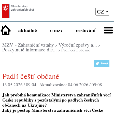
aktuálně
o mzv
cestování
MZV
Zahraniční vztahy
Výroční zprávy a...
>
>
>
Poskytnuté informace dle...
> Padlí čeští občané
Padlí čeští občané
13.05.2026 / 09:04 |
Aktualizováno:
04.06.2026 / 09:08
Jak probíhá komunikace Ministerstva zahraničních věcí
České republiky s pozůstalými po padlých českých
občanech na Ukrajině?
Jaký je postup Ministerstva zahraničních věcí České