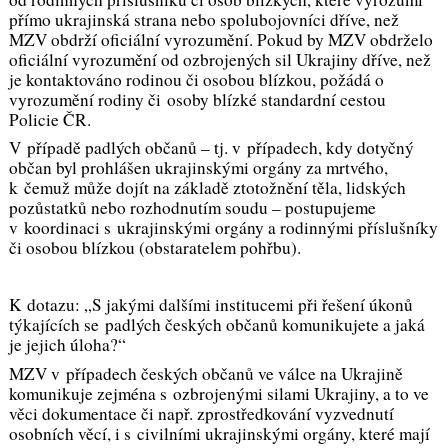
přímo ukrajinská strana nebo spolubojovníci dříve, než
MZV obdrží oficiální vyrozumění. Pokud by MZV obdrželo
oficiální vyrozumění od ozbrojených sil Ukrajiny dříve, než
je kontaktováno rodinou či osobou blízkou, požádá o
vyrozumění rodiny či osoby blízké standardní cestou
Policie ČR.
V případě padlých občanů – tj. v případech, kdy dotyčný
občan byl prohlášen ukrajinskými orgány za mrtvého,
k čemuž může dojít na základě ztotožnění těla, lidských
pozůstatků nebo rozhodnutím soudu – postupujeme
v koordinaci s ukrajinskými orgány a rodinnými příslušníky
či osobou blízkou (obstaratelem pohřbu).
K dotazu: „S jakými dalšími institucemi při řešení úkonů
týkajících se padlých českých občanů komunikujete a jaká
je jejich úloha?“
MZV v případech českých občanů ve válce na Ukrajině
komunikuje zejména s ozbrojenými silami Ukrajiny, a to ve
věci dokumentace či např. zprostředkování vyzvednutí
osobních věcí, i s civilními ukrajinskými orgány, které mají