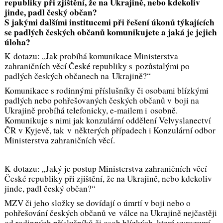
republiky při zjištění, že na Ukrajině, nebo kdekoliv
jinde, padl český občan?
S jakými dalšími institucemi při řešení úkonů týkajících
se padlých českých občanů komunikujete a jaká je jejich
úloha?
K dotazu: „Jak probíhá komunikace Ministerstva
zahraničních věcí České republiky s pozůstalými po
padlých českých občanech na Ukrajině?“
Komunikace s rodinnými příslušníky či osobami blízkými
padlých nebo pohřešovaných českých občanů v boji na
Ukrajině probíhá telefonicky, e-mailem i osobně.
Komunikuje s nimi jak konzulární oddělení Velvyslanectví
ČR v Kyjevě, tak v některých případech i Konzulární odbor
Ministerstva zahraničních věcí.
K dotazu: „Jaký je postup Ministerstva zahraničních věcí
České republiky při zjištění, že na Ukrajině, nebo kdekoliv
jinde, padl český občan?“
MZV či jeho složky se dovídají o úmrtí v boji nebo o
pohřešování českých občanů ve válce na Ukrajině nejčastěji
od rodinných příslušníků či osob blízkých, které vyrozumí