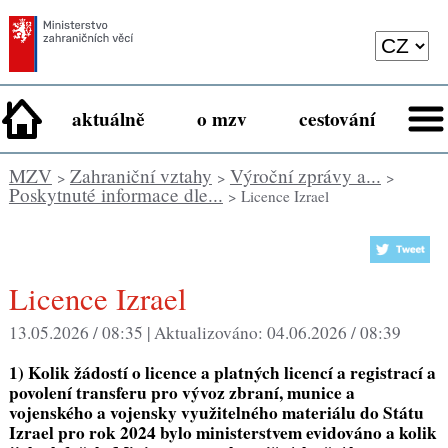
aktuálně
o mzv
cestování
MZV
Zahraniční vztahy
Výroční zprávy a...
>
>
>
Poskytnuté informace dle...
> Licence Izrael
Licence Izrael
13.05.2026 / 08:35 |
Aktualizováno:
04.06.2026 / 08:39
1) Kolik žádostí o licence a platných licencí a registrací a
povolení transferu pro vývoz zbraní, munice a
vojenského a vojensky využitelného materiálu do Státu
Izrael pro rok 2024 bylo ministerstvem evidováno a kolik