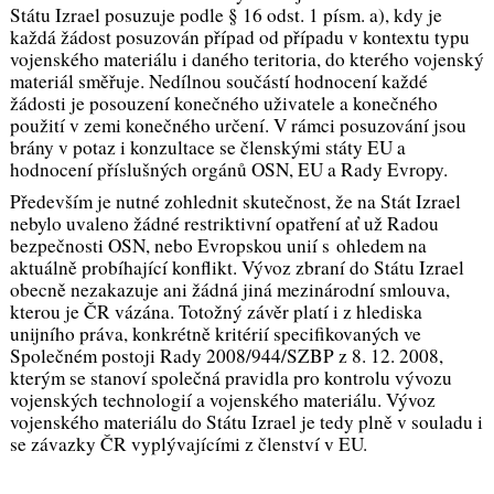
Státu Izrael posuzuje podle § 16 odst. 1 písm. a), kdy je
každá žádost posuzován případ od případu v kontextu typu
vojenského materiálu i daného teritoria, do kterého vojenský
materiál směřuje. Nedílnou součástí hodnocení každé
žádosti je posouzení konečného uživatele a konečného
použití v zemi konečného určení. V rámci posuzování jsou
brány v potaz i konzultace se členskými státy EU a
hodnocení příslušných orgánů OSN, EU a Rady Evropy.
Především je nutné zohlednit skutečnost, že na Stát Izrael
nebylo uvaleno žádné restriktivní opatření ať už Radou
bezpečnosti OSN, nebo Evropskou unií s ohledem na
aktuálně probíhající konflikt. Vývoz zbraní do Státu Izrael
obecně nezakazuje ani žádná jiná mezinárodní smlouva,
kterou je ČR vázána. Totožný závěr platí i z hlediska
unijního práva, konkrétně kritérií specifikovaných ve
Společném postoji Rady 2008/944/SZBP z 8. 12. 2008,
kterým se stanoví společná pravidla pro kontrolu vývozu
vojenských technologií a vojenského materiálu. Vývoz
vojenského materiálu do Státu Izrael je tedy plně v souladu i
se závazky ČR vyplývajícími z členství v EU.