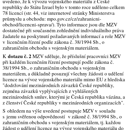
uvedeno, že k vývozu vojenského materiálu z České
republiky do Státu Izrael bylo v tomto roce uděleno celkem
78 licencí (str. 44, viz internetové stránky Ministerstva
průmyslu a obchodu: mpo.gov.cz/cz/zahranicni-
obchod/licencni-sprava/). Tyto informace jsou dle MZV
dostatečné při současném zohlednění individuálního práva
žadatele na poskytnutí požadavaných informací a role MZV
v licenčním řízení podle zákona č. 38/1994 Sb., o
zahraničním obchodu s vojenským materiálem.
dotazu č. 2
K
MZV sděluje, že příslušní pracovníci MZV
při každém licenčním řízení postupují podle zákona č.
38/1994 Sb., o zahraničním obchodu s vojenským
materiálem, a důkladně posuzují všechny žádosti o udělení
licence na vývoz vojenského materiálu mimo EU z hlediska
"dodržování mezinárodních závazků České republiky,
zejména závazků vyplývajících z vyhlášených
mezinárodních smluv, kterými je Česká republika vázána, a
z členství České republiky v mezinárodních organizacích".
S ohledem na výše uvedené postupuje MZV v souladu
s jemu svěřenou odpovědností v zákoně č. 38/1994 Sb., o
zahraničním obchodu s vojenským materiálem, tj. každou
žádost o udělení licence na vývoz vojenského materiálu do