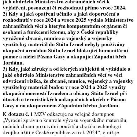
jich obdrželo Ministerstvo zahraničních věcí k
vyjádření, posouzení či rozhodnutí přímo vroce 2024.
2) Kdy a jaká opatření učinilo a jaká doporučení a
rozhodnutí v roce 2024 a vroce 2025 vydalo Ministerstvo
zahraničních věcí a kterým kompetentním orgánem či
osobami a funkcemi ktomu, aby z České republiky
vyvážené zbraně, munice a vojenský a vojensky
využitelný materiál do Státu Izrael nebyly používány
okupační armádou Státu Izrael blokující humanitární
pomoc a ničící Pásmo Gazy a okupující Západní břeh
Jordánu.
3) Kdy, jaké záruky a od kterých subjektů si vyžádalo a
jaké obdrželo Ministerstvo zahraničních věcí ve věci
odvrácení rizika, že zbraně, munice, vojenský a vojensky
využitelný materiál budou v roce 2024 a 2025 využity
okupační mocností Izraelem a občany Státu Izrael při
útocích a teroristických aokupačních akcích v Pásmu
Gazy a na okupovaném Západním břehu Jordánu.
dotazu č. 1
K
MZV odkazuje na veřejně dostupnou
„Výroční zprávu o kontrole vývozu vojenského materiálu,
ručních zbraní pro civilní použití a zboží a technologií
dvojího užití v České republice za rok 2024“, v níž je