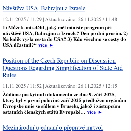
Návštěva USA, Bahrajnu a Izraele
,
12.11.2025 / 11:29 |
Aktualizováno:
26.11.2025 / 11:48
1) Můžete mi sdělit, jaký měl ministr program při
návštěvě USA, Bahrajnu a Izraele? Den po dni prosím. 2)
Na kolik vyšla cesta do USA? 3) Kdo všechno se cesty do
USA účastnil?“
více
►
Position of the Czech Republic on Discussion
Questions Regarding Simplification of State Aid
Rules
,
11.11.2025 / 11:52 |
Aktualizováno:
26.11.2025 / 12:15
Žádáme poskytnutí dokumentu ze dne 9. září 2025,
který byl v první polovině září 2025 předložen orgánům
Evropské unie se sídlem v Bruselu, jakož i zástupcům
ostatních členských států Evropské…
více
►
Mezinárodní ujednání o přepravě mrtvol