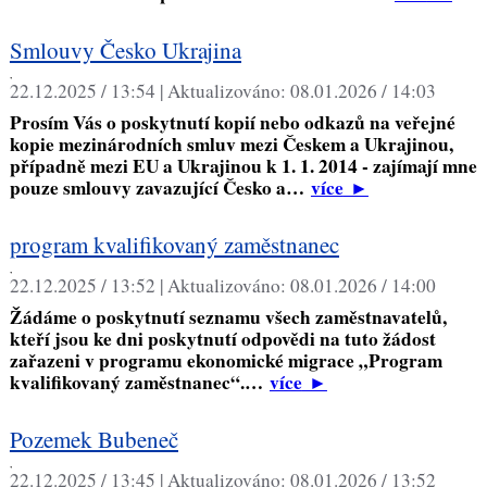
Smlouvy Česko Ukrajina
,
22.12.2025 / 13:54 |
Aktualizováno:
08.01.2026 / 14:03
Prosím Vás o poskytnutí kopií nebo odkazů na veřejné
kopie mezinárodních smluv mezi Českem a Ukrajinou,
případně mezi EU a Ukrajinou k 1. 1. 2014 - zajímají mne
pouze smlouvy zavazující Česko a…
více
►
program kvalifikovaný zaměstnanec
,
22.12.2025 / 13:52 |
Aktualizováno:
08.01.2026 / 14:00
Žádáme o poskytnutí seznamu všech zaměstnavatelů,
kteří jsou ke dni poskytnutí odpovědi na tuto žádost
zařazeni v programu ekonomické migrace „Program
kvalifikovaný zaměstnanec“.…
více
►
Pozemek Bubeneč
,
22.12.2025 / 13:45 |
Aktualizováno:
08.01.2026 / 13:52