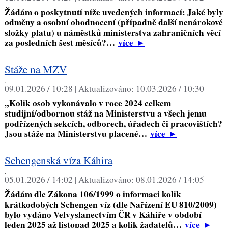
Žádám o poskytnutí níže uvedených informací: Jaké byly
odměny a osobní ohodnocení (případně další nenárokové
složky platu) u náměstků ministerstva zahraničních věcí
za posledních šest měsíců?…
více
►
Stáže na MZV
,
09.01.2026 / 10:28 |
Aktualizováno:
10.03.2026 / 10:30
„Kolik osob vykonávalo v roce 2024 celkem
studijní/odbornou stáž na Ministerstvu a všech jemu
podřízených sekcích, odborech, úřadech či pracovištích?
Jsou stáže na Ministerstvu placené…
více
►
Schengenská víza Káhira
,
05.01.2026 / 14:02 |
Aktualizováno:
08.01.2026 / 14:05
Žádám dle Zákona 106/1999 o informaci kolik
krátkodobých Schengen víz (dle Nařízení EU 810/2009)
bylo vydáno Velvyslanectvím ČR v Káhiře v období
leden 2025 až listopad 2025 a kolik žadatelů…
více
►