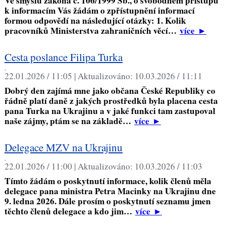
Ve smyslu zákona č. 106/1999 Sb., o svobodném přístupu
k informacím Vás žádám o zpřístupnění informací
formou odpovědí na následující otázky: 1. Kolik
pracovníků Ministerstva zahraničních věcí…
více
►
Cesta poslance Filipa Turka
,
22.01.2026 / 11:05 |
Aktualizováno:
10.03.2026 / 11:11
Dobrý den zajímá mne jako občana České Republiky co
řádně platí daně z jakých prostředků byla placena cesta
pana Turka na Ukrajinu a v jaké funkci tam zastupoval
naše zájmy, ptám se na základě…
více
►
Delegace MZV na Ukrajinu
,
22.01.2026 / 11:00 |
Aktualizováno:
10.03.2026 / 11:03
Tímto žádám o poskytnutí informace, kolik členů měla
delegace pana ministra Petra Macinky na Ukrajinu dne
9. ledna 2026. Dále prosím o poskytnutí seznamu jmen
těchto členů delegace a kdo jim…
více
►