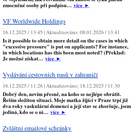
zmocněné osoby při podpisu…
více
►
VF Worldwide Holdings
,
16.12.2025 / 13:45 |
Aktualizováno:
08.01.2026 / 13:41
Is it possible to obtain more detail on the cases in which
"excessive pressure" is put on applicants? For instance,
in which locations has this been most noted? (Překlad:
Je možné získat…
více
►
Vydávání cestovních pasů v zahraničí
,
16.12.2025 / 11:26 |
Aktualizováno:
18.12.2025 / 11:30
Dobrý den, nevím přesně, na koho se nejlépe obrátit.
Řeším složitou situaci. Moje matka žijící v Praze trpí již
dva roky vaskulární demencí a její stav se zhoršuje, jsem
jediná, kdo se o ni…
více
►
Zvláštní emailové schránky