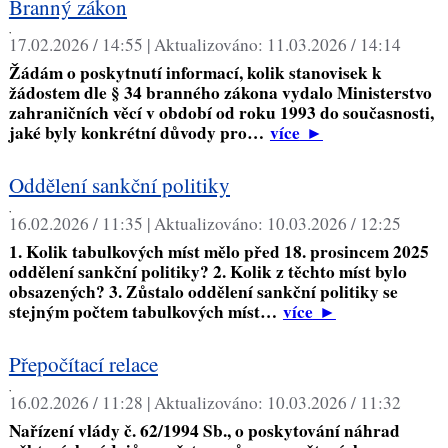
Branný zákon
,
17.02.2026 / 14:55 |
Aktualizováno:
11.03.2026 / 14:14
Žádám o poskytnutí informací, kolik stanovisek k
žádostem dle § 34 branného zákona vydalo Ministerstvo
zahraničních věcí v období od roku 1993 do současnosti,
jaké byly konkrétní důvody pro…
více
►
Oddělení sankční politiky
,
16.02.2026 / 11:35 |
Aktualizováno:
10.03.2026 / 12:25
1. Kolik tabulkových míst mělo před 18. prosincem 2025
oddělení sankční politiky? 2. Kolik z těchto míst bylo
obsazených? 3. Zůstalo oddělení sankční politiky se
stejným počtem tabulkových míst…
více
►
Přepočítací relace
,
16.02.2026 / 11:28 |
Aktualizováno:
10.03.2026 / 11:32
Nařízení vlády č. 62/1994 Sb., o poskytování náhrad