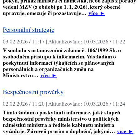
pokyn, příkaz ministra či náměstka, nebo zápis z porady
vedení MZV (z období po 1. 1. 2026), který obecně
upravuje, omezuje či pozastavuje…
více
►
Personální strategie
,
03.02.2026 / 11:17 |
Aktualizováno:
10.03.2026 / 11:22
V souladu s ustanoveními zákona č. 106/1999 Sb. o
svobodném přístupu k informacím, Vás žádám o
poskytnutí informací týkajících se plánovaných
personálních a organizačních změn na
Ministerstvu…
více
►
Bezpečnostní prověrky
,
02.02.2026 / 11:20 |
Aktualizováno:
10.03.2026 / 11:24
Tímto žádám o poskytnutí informace, jaký stupeň
bezpečnostní prověrky ministerstvo u politických
náměstků ministra a ředitele kabinetu ministra
vyžaduje. Zároveň prosím o doplnění, jakými…
více
►