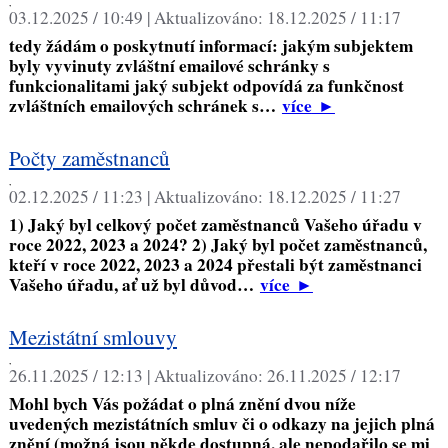
,
03.12.2025 / 10:49 |
Aktualizováno:
18.12.2025 / 11:17
tedy žádám o poskytnutí informací: jakým subjektem
byly vyvinuty zvláštní emailové schránky s
funkcionalitami jaký subjekt odpovídá za funkčnost
zvláštních emailových schránek s…
více
►
Počty zaměstnanců
,
02.12.2025 / 11:23 |
Aktualizováno:
18.12.2025 / 11:27
1) Jaký byl celkový počet zaměstnanců Vašeho úřadu v
roce 2022, 2023 a 2024? 2) Jaký byl počet zaměstnanců,
kteří v roce 2022, 2023 a 2024 přestali být zaměstnanci
Vašeho úřadu, ať už byl důvod…
více
►
Mezistátní smlouvy
,
26.11.2025 / 12:13 |
Aktualizováno:
26.11.2025 / 12:17
Mohl bych Vás požádat o plná znění dvou níže
uvedených mezistátních smluv či o odkazy na jejich plná
znění (možná jsou někde dostupná, ale nepodařilo se mi