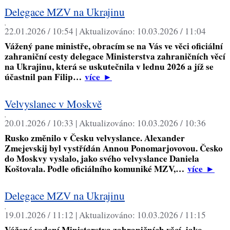
Delegace MZV na Ukrajinu
,
22.01.2026 / 10:54 |
Aktualizováno:
10.03.2026 / 11:04
Vážený pane ministře, obracím se na Vás ve věci oficiální
zahraniční cesty delegace Ministerstva zahraničních věcí
na Ukrajinu, která se uskutečnila v lednu 2026 a jíž se
účastnil pan Filip…
více
►
Velvyslanec v Moskvě
,
20.01.2026 / 10:33 |
Aktualizováno:
10.03.2026 / 10:36
Rusko změnilo v Česku velvyslance. Alexander
Zmejevskij byl vystřídán Annou Ponomarjovovou. Česko
do Moskvy vyslalo, jako svého velvyslance Daniela
Koštovala. Podle oficiálního komuniké MZV,…
více
►
Delegace MZV na Ukrajinu
,
19.01.2026 / 11:12 |
Aktualizováno:
10.03.2026 / 11:15
Vážené vedení Ministerstva zahraničních věcí, jako