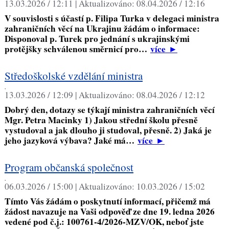
13.03.2026 / 12:11 |
Aktualizováno:
08.04.2026 / 12:16
V souvislosti s účastí p. Filipa Turka v delegaci ministra
zahraničních věcí na Ukrajinu žádám o informace:
Disponoval p. Turek pro jednání s ukrajinskými
protějšky schválenou směrnicí pro…
více
►
Středoškolské vzdělání ministra
,
13.03.2026 / 12:09 |
Aktualizováno:
08.04.2026 / 12:12
Dobrý den, dotazy se týkají ministra zahraničních věcí
Mgr. Petra Macinky 1) Jakou střední školu přesně
vystudoval a jak dlouho ji studoval, přesně. 2) Jaká je
jeho jazyková výbava? Jaké má…
více
►
Program občanská společnost
,
06.03.2026 / 15:00 |
Aktualizováno:
10.03.2026 / 15:02
Tímto Vás žádám o poskytnutí informací, přičemž má
žádost navazuje na Vaši odpověď ze dne 19. ledna 2026
vedené pod č.j.: 100761-4/2026-MZV/OK, neboť jste