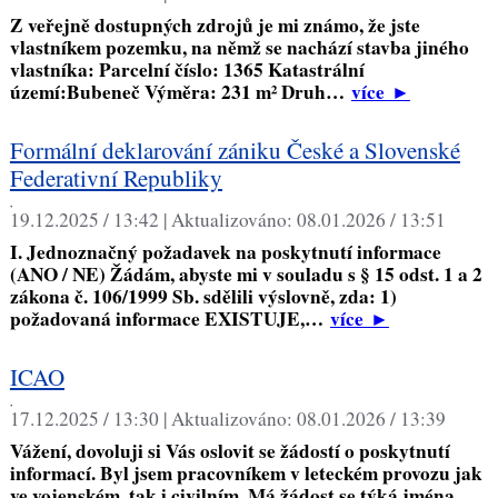
Z veřejně dostupných zdrojů je mi známo, že jste
vlastníkem pozemku, na němž se nachází stavba jiného
vlastníka: Parcelní číslo: 1365 Katastrální
území:Bubeneč Výměra: 231 m² Druh…
více
►
Formální deklarování zániku České a Slovenské
Federativní Republiky
,
19.12.2025 / 13:42 |
Aktualizováno:
08.01.2026 / 13:51
I. Jednoznačný požadavek na poskytnutí informace
(ANO / NE) Žádám, abyste mi v souladu s § 15 odst. 1 a 2
zákona č. 106/1999 Sb. sdělili výslovně, zda: 1)
požadovaná informace EXISTUJE,…
více
►
ICAO
,
17.12.2025 / 13:30 |
Aktualizováno:
08.01.2026 / 13:39
Vážení, dovoluji si Vás oslovit se žádostí o poskytnutí
informací. Byl jsem pracovníkem v leteckém provozu jak
ve vojenském, tak i civilním. Má žádost se týká jména