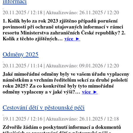
informací
,
20.11.2025 / 12:18 |
Aktualizováno:
26.11.2025 / 12:20
1. Kolik bylo za rok 2023 zjištěno případů porušení
povinností při ochraně utajovaných informací v rámci
resortu Ministerstva zahraničních České republiky? 2.
Kolik z těchto zjištěných…
více
►
Odměny 2025
,
20.11.2025 / 11:14 |
Aktualizováno:
09.01.2026 / 12:20
Jaké mimořádné odměny byly ve vašem úřadu vyplaceny
náměstkům a vrchním ředitelům sekcí za druhé pololetí
roku 2025? Za co konkrétně byly tyto mimořádné
odměny vyplaceny a v jaké výši?…
více
►
Cestování dětí v pěstounské péči
,
19.11.2025 / 12:16 |
Aktualizováno:
26.11.2025 / 12:18
Zdvořile žádám o poskytnutí informací a dokumentů
týkajících se vycestování dětí v pěstounské péči s