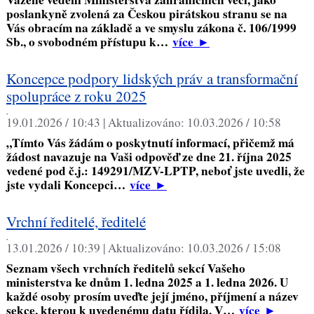
poslankyně zvolená za Českou pirátskou stranu se na
Vás obracím na základě a ve smyslu zákona č. 106/1999
Sb., o svobodném přístupu k…
více
►
Koncepce podpory lidských práv a transformační
spolupráce z roku 2025
,
19.01.2026 / 10:43 |
Aktualizováno:
10.03.2026 / 10:58
„Tímto Vás žádám o poskytnutí informací, přičemž má
žádost navazuje na Vaši odpověď ze dne 21. října 2025
vedené pod č.j.: 149291/MZV-LPTP, neboť jste uvedli, že
jste vydali Koncepci…
více
►
Vrchní ředitelé, ředitelé
,
13.01.2026 / 10:39 |
Aktualizováno:
10.03.2026 / 15:08
Seznam všech vrchních ředitelů sekcí Vašeho
ministerstva ke dnům 1. ledna 2025 a 1. ledna 2026. U
každé osoby prosím uveďte její jméno, příjmení a název
sekce, kterou k uvedenému datu řídila. V…
více
►