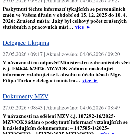
29.05.2026 / 09:21 |
Aktualizováno:
04.06.2026 / 09:27
Poskytnutí těchto informací týkajících se personálních
změn ve Vašem úřadu v období od 15. 12. 2025 do 10. 4.
2026: Zrušená místa: Jaký byl celkový počet zrušených
služebních a pracovních míst…
více
►
Delegace Ukrajina
,
27.05.2026 / 09:17 |
Aktualizováno:
04.06.2026 / 09:20
V návaznosti na odpověď Ministerstva zahraničních věcí
č. j. 104644-6/2026-MZV/OK žádám o následující
informace vztahující se k obsahu a účelu účasti Mgr.
Filipa Turka v delegaci ministra…
více
►
Dokumenty MZV
,
27.05.2026 / 08:43 |
Aktualizováno:
04.06.2026 / 08:49
V návaznosti na sdělení MZV č.j. 107292-16/2025-
MZV/OK žádám o poskytnutí informací vztahujících se
k následujícím dokumentům: – 147585-1/2025-
MZV/OSKO – 153276/2025-MZV/OSKO…
více
►