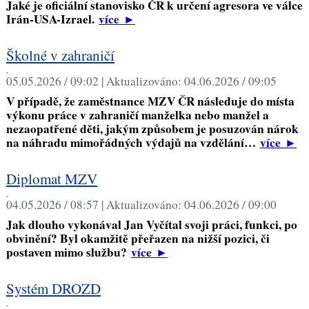
Jaké je oficiální stanovisko ČR k určení agresora ve válce
Irán-USA-Izrael.
více
►
Školné v zahraničí
,
05.05.2026 / 09:02 |
Aktualizováno:
04.06.2026 / 09:05
V případě, že zaměstnance MZV ČR následuje do místa
výkonu práce v zahraničí manželka nebo manžel a
nezaopatřené děti, jakým způsobem je posuzován nárok
na náhradu mimořádných výdajů na vzdělání…
více
►
Diplomat MZV
,
04.05.2026 / 08:57 |
Aktualizováno:
04.06.2026 / 09:00
Jak dlouho vykonával Jan Vyčítal svoji práci, funkci, po
obvinění? Byl okamžitě přeřazen na nižší pozici, či
postaven mimo službu?
více
►
Systém DROZD
,