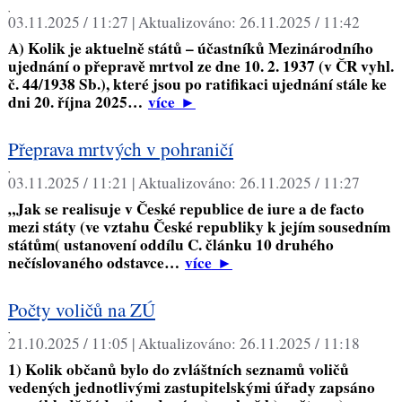
,
03.11.2025 / 11:27 |
Aktualizováno:
26.11.2025 / 11:42
A) Kolik je aktuelně států – účastníků Mezinárodního
ujednání o přepravě mrtvol ze dne 10. 2. 1937 (v ČR vyhl.
č. 44/1938 Sb.), které jsou po ratifikaci ujednání stále ke
dni 20. října 2025…
více
►
Přeprava mrtvých v pohraničí
,
03.11.2025 / 11:21 |
Aktualizováno:
26.11.2025 / 11:27
„Jak se realisuje v České republice de iure a de facto
mezi státy (ve vztahu České republiky k jejím sousedním
státům( ustanovení oddílu C. článku 10 druhého
nečíslovaného odstavce…
více
►
Počty voličů na ZÚ
,
21.10.2025 / 11:05 |
Aktualizováno:
26.11.2025 / 11:18
1) Kolik občanů bylo do zvláštních seznamů voličů
vedených jednotlivými zastupitelskými úřady zapsáno