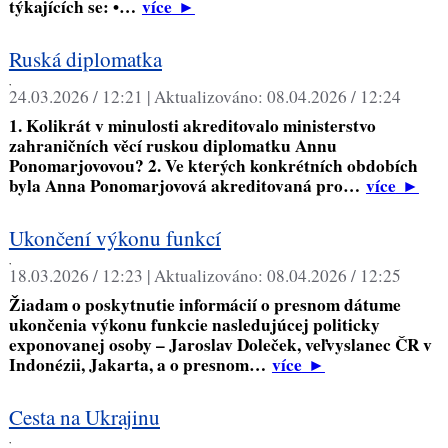
týkajících se: •…
více
►
Ruská diplomatka
,
24.03.2026 / 12:21 |
Aktualizováno:
08.04.2026 / 12:24
1. Kolikrát v minulosti akreditovalo ministerstvo
zahraničních věcí ruskou diplomatku Annu
Ponomarjovovou? 2. Ve kterých konkrétních obdobích
byla Anna Ponomarjovová akreditovaná pro…
více
►
Ukončení výkonu funkcí
,
18.03.2026 / 12:23 |
Aktualizováno:
08.04.2026 / 12:25
Žiadam o poskytnutie informácií o presnom dátume
ukončenia výkonu funkcie nasledujúcej politicky
exponovanej osoby – Jaroslav Doleček, veľvyslanec ČR v
Indonézii, Jakarta, a o presnom…
více
►
Cesta na Ukrajinu
,