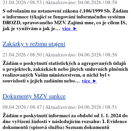
21.04.2026 / 08:53 |
Aktualizováno:
04.06.2026 / 08:58
S odvolanim na ustanovení zákona č.106/1999 Sb. Žádám
o informace týkající se fungování informačního systému
DROZD, spravovaného MZV. Zajímá mne, co je cílem IS,
jak je využívám a jak je…
více
►
Zakázky v režimu utajení
,
21.04.2026 / 08:50 |
Aktualizováno:
04.06.2026 / 08:56
Žádám o poskytnutí statistických a agregovaných údajů
o projektech, zakázkách nebo jiných smluvních plněních
realizovaných Vaším ministerstvem, u nichž byl v
souvislosti s jejich zadáním nebo…
více
►
Dokumenty MZV sankce
,
08.04.2026 / 08:47 |
Aktualizováno:
04.06.2026 / 08:51
Žádám o poskytnutí informací za období od 1. 1. 2024 do
dne vyřízení žádosti v následujícím rozsahu: I. Evidence
dokumentů (spisová služba) Seznam dokumentů