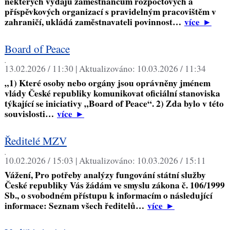
některých výdajů zaměstnancům rozpočtových a
příspěvkových organizací s pravidelným pracovištěm v
zahraničí, ukládá zaměstnavateli povinnost…
více
►
Board of Peace
,
13.02.2026 / 11:30 |
Aktualizováno:
10.03.2026 / 11:34
„1) Které osoby nebo orgány jsou oprávněny jménem
vlády České republiky komunikovat oficiální stanoviska
týkající se iniciativy „Board of Peace“. 2) Zda bylo v této
souvislosti…
více
►
Ředitelé MZV
,
10.02.2026 / 15:03 |
Aktualizováno:
10.03.2026 / 15:11
Vážení, Pro potřeby analýzy fungování státní služby
České republiky Vás žádám ve smyslu zákona č. 106/1999
Sb., o svobodném přístupu k informacím o následující
informace: Seznam všech ředitelů…
více
►