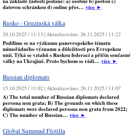
na základě žádosti podané: a) osobně b) poštou c)
datovou schránkou d) online přes…
více
►
Rusko - Gruzínská válka
,
20.10.2025 / 11:13 |
Aktualizováno:
26.11.2025 / 11:22
Podílíme se na výzkumu panevropského tématu
mimořádného významu a důležitosti pro Evropskou
unii. Týká se vztahů s Ruskou federací a příčin současné
války na Ukrajině. Proto bychom se rádi…
více
►
Russian diplomats
,
15.10.2025 / 11:02 |
Aktualizováno:
26.11.2025 / 11:07
A) The total number of Russian diplomats declared
persona non grata; B) The grounds on which these
diplomats were declared persona non grata from 2022;
C) The number of Russian…
více
►
Global Summud Flotilla