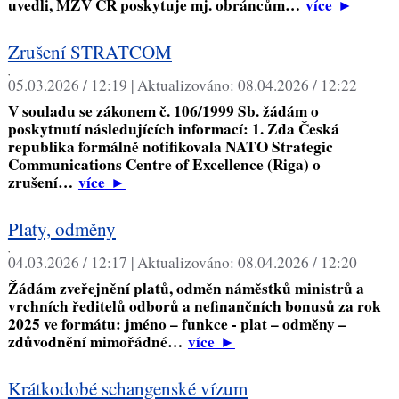
uvedli, MZV ČR poskytuje mj. obráncům…
více
►
Zrušení STRATCOM
,
05.03.2026 / 12:19 |
Aktualizováno:
08.04.2026 / 12:22
V souladu se zákonem č. 106/1999 Sb. žádám o
poskytnutí následujících informací: 1. Zda Česká
republika formálně notifikovala NATO Strategic
Communications Centre of Excellence (Riga) o
zrušení…
více
►
Platy, odměny
,
04.03.2026 / 12:17 |
Aktualizováno:
08.04.2026 / 12:20
Žádám zveřejnění platů, odměn náměstků ministrů a
vrchních ředitelů odborů a nefinančních bonusů za rok
2025 ve formátu: jméno – funkce - plat – odměny –
zdůvodnění mimořádné…
více
►
Krátkodobé schangenské vízum