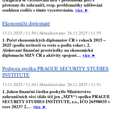
pěstouny do zahraničí, resp. problematiky udělování
souhlasu rodiče s tímto vycestováním.
více
►
Ekonomičtí diplomaté
,
13.11.2025 / 11:50 |
Aktualizováno:
26.11.2025 / 11:55
1. Počet ekonomických diplomatov ČR v rokoch 2015 –
2025 (podla teritorií vo svete a podla rokov). 2.
Alokované finančné prostriedky na ekonomickú
diplomaciu MZV ČR a aktivity spojené…
více
►
Podpora spolku PRAGUE SECURITY STUDIES
INSTITUTE
,
13.11.2025 / 11:44 |
Aktualizováno:
26.11.2025 / 11:51
1. Jakou finanční částku poskytlo Ministerstvo
zahraničních věcí (dále též jen „MZV“) spolku PRAGUE
SECURITY STUDIES INSTITUTE, z.s., IČO 26598035 v
roce 2023? 2.…
více
►