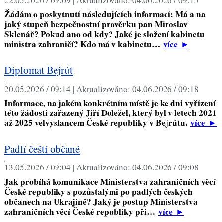
22.05.2026 / 09:09 |
Aktualizováno:
04.06.2026 / 09:15
Žádám o poskytnutí následujících informací: Má a na
jaký stupeň bezpečnostní prověrku pan Miroslav
Sklenář? Pokud ano od kdy? Jaké je složení kabinetu
ministra zahraničí? Kdo má v kabinetu…
více
►
Diplomat Bejrút
,
20.05.2026 / 09:14 |
Aktualizováno:
04.06.2026 / 09:18
Informace, na jakém konkrétním místě je ke dni vyřízení
této žádosti zařazený Jiří Doležel, který byl v letech 2021
až 2025 velvyslancem České republiky v Bejrútu.
více
►
Padlí čeští občané
,
13.05.2026 / 09:04 |
Aktualizováno:
04.06.2026 / 09:08
Jak probíhá komunikace Ministerstva zahraničních věcí
České republiky s pozůstalými po padlých českých
občanech na Ukrajině? Jaký je postup Ministerstva
zahraničních věcí České republiky při…
více
►