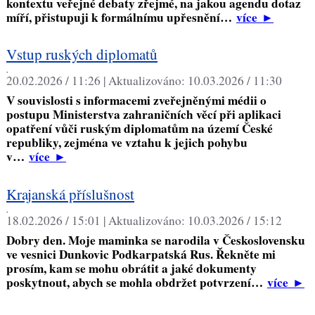
kontextu veřejné debaty zřejmé, na jakou agendu dotaz
míří, přistupuji k formálnímu upřesnění…
více
►
Vstup ruských diplomatů
,
20.02.2026 / 11:26 |
Aktualizováno:
10.03.2026 / 11:30
V souvislosti s informacemi zveřejněnými médii o
postupu Ministerstva zahraničních věcí při aplikaci
opatření vůči ruským diplomatům na území České
republiky, zejména ve vztahu k jejich pohybu
v…
více
►
Krajanská příslušnost
,
18.02.2026 / 15:01 |
Aktualizováno:
10.03.2026 / 15:12
Dobry den. Moje maminka se narodila v Československu
ve vesnici Dunkovic Podkarpatská Rus. Řekněte mi
prosím, kam se mohu obrátit a jaké dokumenty
poskytnout, abych se mohla obdržet potvrzení…
více
►