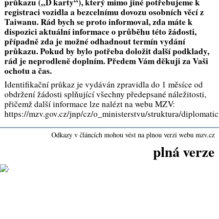
průkazu („D karty“), který mimo jiné potřebujeme k
registraci vozidla a bezcelnímu dovozu osobních věcí z
Taiwanu. Rád bych se proto informoval, zda máte k
dispozici aktuální informace o průběhu této žádosti,
případně zda je možné odhadnout termín vydání
průkazu. Pokud by bylo potřeba doložit další podklady,
rád je neprodleně doplním. Předem Vám děkuji za Vaši
ochotu a čas.
Identifikační průkaz je vydáván zpravidla do 1 měsíce od
obdržení žádosti splňující všechny předepsané náležitosti,
přičemž další informace lze nalézt na webu MZV:
https://mzv.gov.cz/jnp/cz/o_ministerstvu/struktura/diplomat
Odkazy v článcích mohou vést na plnou verzi webu mzv.cz
plná verze