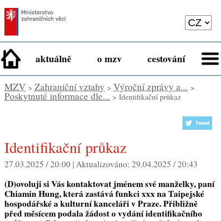
aktuálně
o mzv
cestování
MZV
Zahraniční vztahy
Výroční zprávy a...
>
>
>
Poskytnuté informace dle...
> Identifikační průkaz
Identifikační průkaz
27.03.2025 / 20:00 |
Aktualizováno:
29.04.2025 / 20:43
(D)ovoluji si Vás kontaktovat jménem své manželky, paní
Chiamin Hung, která zastává funkci xxx na Taipejské
hospodářské a kulturní kanceláři v Praze. Přibližně
před měsícem podala žádost o vydání identifikačního