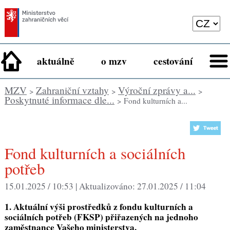
aktuálně
o mzv
cestování
MZV
Zahraniční vztahy
Výroční zprávy a...
>
>
>
Poskytnuté informace dle...
> Fond kulturních a...
Fond kulturních a sociálních
potřeb
15.01.2025 / 10:53 |
Aktualizováno:
27.01.2025 / 11:04
1. Aktuální výši prostředků z fondu kulturních a
sociálních potřeb (FKSP) přiřazených na jednoho
zaměstnance Vašeho ministerstva.