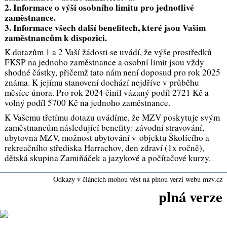
2. Informace o výši osobního limitu pro jednotlivé
zaměstnance.
3. Informace všech další benefitech, které jsou Vašim
zaměstnancům k dispozici.
K dotazům 1 a 2 Vaší žádosti se uvádí, že výše prostředků
FKSP na jednoho zaměstnance a osobní limit jsou vždy
shodné částky, přičemž tato nám není doposud pro rok 2025
známa. K jejímu stanovení dochází nejdříve v průběhu
měsíce února. Pro rok 2024 činil vázaný podíl 2721 Kč a
volný podíl 5700 Kč na jednoho zaměstnance.
K Vašemu třetímu dotazu uvádíme, že MZV poskytuje svým
zaměstnancům následující benefity: závodní stravování,
ubytovna MZV, možnost ubytování v objektu Školícího a
rekreačního střediska Harrachov, den zdraví (1x ročně),
dětská skupina Zamiňáček a jazykové a počítačové kurzy.
Odkazy v článcích mohou vést na plnou verzi webu mzv.cz
plná verze