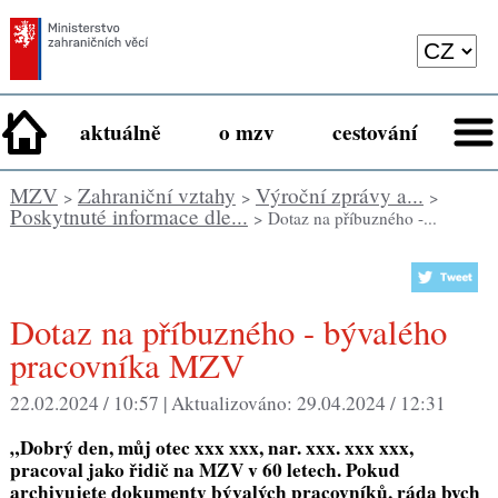
aktuálně
o mzv
cestování
MZV
Zahraniční vztahy
Výroční zprávy a...
>
>
>
Poskytnuté informace dle...
> Dotaz na příbuzného -...
Dotaz na příbuzného - bývalého
pracovníka MZV
22.02.2024 / 10:57 |
Aktualizováno:
29.04.2024 / 12:31
„Dobrý den, můj otec xxx xxx, nar. xxx. xxx xxx,
pracoval jako řidič na MZV v 60 letech. Pokud
archivujete dokumenty bývalých pracovníků, ráda bych