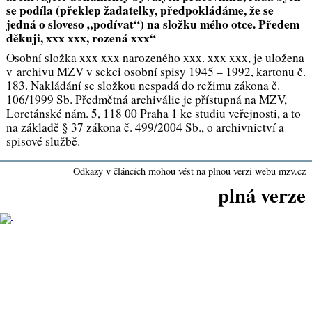
se podíla
(překlep žadatelky, předpokládáme, že se
jedná o sloveso „podívat“)
na složku mého otce. Předem
děkuji, xxx xxx, rozená xxx“
Osobní složka xxx xxx narozeného
xxx. xxx xxx
, je uložena
v archivu MZV v sekci osobní spisy 1945 – 1992, kartonu č.
183. Nakládání se složkou nespadá do režimu zákona č.
106/1999 Sb. Předmětná archiválie je přístupná na MZV,
Loretánské nám. 5, 118 00 Praha 1 ke studiu veřejnosti, a to
na základě § 37 zákona č. 499/2004 Sb., o archivnictví a
spisové službě.
Odkazy v článcích mohou vést na plnou verzi webu mzv.cz
plná verze