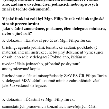
ano, žádám o uvedení čísel jednacích nebo spisových
značek těchto dokumentů.
V jaké funkční roli byl Mgr. Filip Turek vůči ukrajinské
straně prezentován:
jako vládní zmocněnec, poslanec, člen delegace ministra,
nebo v jiné roli?
K dotazům: „Existoval pro účast Mgr. Filipa Turka:
briefing, agenda jednání, tematické zadání, podkladový
materiál, interní instrukce, nebo jiný dokument vymezující
obsah jeho role v delegaci? Pokud ano, žádám o:
uvedení čísla jednacího, případně poskytnutí
anonymizované kopie.“
Rozhodnutí o účasti místopředsedy ZAV PS ČR Filipa Turka
v delegaci MZV učinil osobně ministr zahraničních věcí
jakožto vedoucí delegace.
K dotazům: „Účastnil se Mgr. Filip Turek:
samostatných pracovních konzultací, neveřejných částí