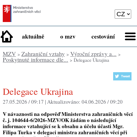
aktuálně
o mzv
cestování
MZV
Zahraniční vztahy
Výroční zprávy a...
>
>
>
Poskytnuté informace dle...
> Delegace Ukrajina
Delegace Ukrajina
27.05.2026 / 09:17 |
Aktualizováno:
04.06.2026 / 09:20
V návaznosti na odpověď Ministerstva zahraničních věcí
č. j. 104644-6/2026-MZV/OK žádám o následující
informace vztahující se k obsahu a účelu účasti Mgr.
Filipa Turka v delegaci ministra zahraničních věcí při