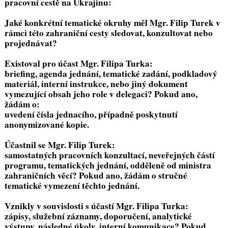
pracovní cestě na Ukrajinu:
Jaké konkrétní tematické okruhy měl Mgr. Filip Turek v
rámci této zahraniční cesty sledovat, konzultovat nebo
projednávat?
Existoval pro účast Mgr. Filipa Turka:
briefing, agenda jednání, tematické zadání, podkladový
materiál, interní instrukce, nebo jiný dokument
vymezující obsah jeho role v delegaci? Pokud ano,
žádám o:
uvedení čísla jednacího, případně poskytnutí
anonymizované kopie.
Účastnil se Mgr. Filip Turek:
samostatných pracovních konzultací, neveřejných částí
programu, tematických jednání, odděleně od ministra
zahraničních věcí? Pokud ano, žádám o stručné
tematické vymezení těchto jednání.
Vznikly v souvislosti s účastí Mgr. Filipa Turka:
zápisy, služební záznamy, doporučení, analytické
výstupy, následné úkoly, interní komunikace? Pokud