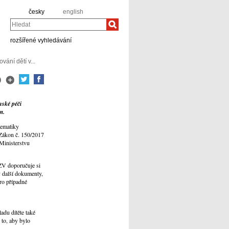
česky
english
Hledat
rozšířené vyhledávání
vání dětí v...
nské péči
m.
lematiky
. Zákon č. 150/2017
 Ministerstvu
ZV doporučuje si
y další dokumenty,
ro případné
du dítěte také
 to, aby bylo