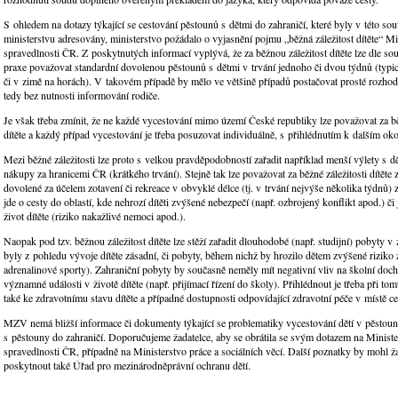
S ohledem na dotazy týkající se cestování pěstounů s dětmi do zahraničí, které byly v této sou
ministerstvu adresovány, ministerstvo požádalo o vyjasnění pojmu „běžná záležitost dítěte“ Mi
spravedlnosti ČR. Z poskytnutých informací vyplývá, že za běžnou záležitost dítěte lze dle so
praxe považovat standardní dovolenou pěstounů s dětmi v trvání jednoho či dvou týdnů (typic
či v zimě na horách). V takovém případě by mělo ve většině případů postačovat prosté rozhod
tedy bez nutnosti informování rodiče.
Je však třeba zmínit, že ne každé vycestování mimo území České republiky lze považovat za bě
dítěte a každý případ vycestování je třeba posuzovat individuálně, s přihlédnutím k dalším ok
Mezi běžné záležitosti lze proto s velkou pravděpodobností zařadit například menší výlety s dě
nákupy za hranicemi ČR (krátkého trvání). Stejně tak lze považovat za běžné záležitosti dítěte 
dovolené za účelem zotavení či rekreace v obvyklé délce (tj. v trvání nejvýše několika týdnů) 
jde o cesty do oblastí, kde nehrozí dítěti zvýšené nebezpečí (např. ozbrojený konflikt apod.) či 
život dítěte (riziko nakažlivé nemoci apod.).
Naopak pod tzv. běžnou záležitost dítěte lze stěží zařadit dlouhodobé (např. studijní) pobyty v 
byly z pohledu vývoje dítěte zásadní, či pobyty, během nichž by hrozilo dětem zvýšené riziko 
adrenalinové sporty). Zahraniční pobyty by současně neměly mít negativní vliv na školní doch
významné události v životě dítěte (např. přijímací řízení do školy). Přihlédnout je třeba při t
také ke zdravotnímu stavu dítěte a případné dostupnosti odpovídající zdravotní péče v místě ce
MZV nemá bližší informace či dokumenty týkající se problematiky vycestování dětí v pěstoun
s pěstouny do zahraničí. Doporučujeme žadatelce, aby se obrátila se svým dotazem na Ministe
spravedlnosti ČR, případně na Ministerstvo práce a sociálních věcí. Další poznatky by mohl ž
poskytnout také Úřad pro mezinárodněprávní ochranu dětí.