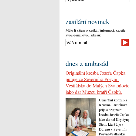
zasílání novinek
Máte-li zájem o zasílání informací, zadejte
svoji e-mailovou adresu:
dnes z ambasád
Originální kresba Josefa Čapka
putuje ze Severního Porýní-
Vestfálska do Malých Svatoňovic
jako dar Muzeu bratří Čapků.
Generální konzulka
Kristina Larischová
přijala originální
kresbu Josefa Čapka
jako dar od Krystyny
Stein, která žije v
Dürenu v Severním
Porýní-Vestfálsku.