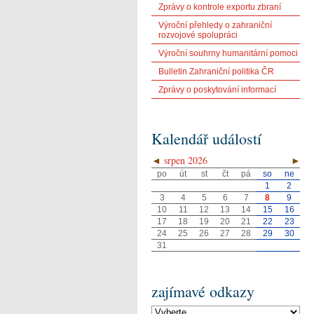
Zprávy o kontrole exportu zbraní
Výroční přehledy o zahraniční
rozvojové spolupráci
Výroční souhrny humanitární pomoci
Bulletin Zahraniční politika ČR
Zprávy o poskytování informací
Kalendář událostí
◄
srpen 2026
►
po
út
st
čt
pá
so
ne
1
2
3
4
5
6
7
8
9
10
11
12
13
14
15
16
17
18
19
20
21
22
23
24
25
26
27
28
29
30
31
zajímavé odkazy