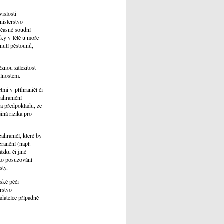
vislosti
nisterstvo
učasné soudní
ky v létě u moře
nutí pěstounů,
žnou záležitost
olnostem.
tmi v příhraničí či
zahraniční
za předpokladu, že
jiná rizika pro
zahraničí, které by
zranění (např.
ázku či jiné
omto posuzování
sty.
ské péči
rstvo
adatelce případně