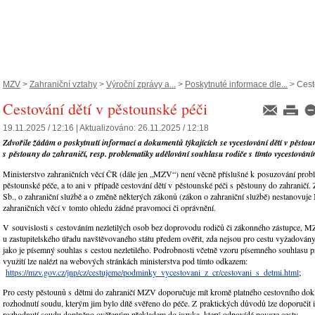
MZV
>
Zahraniční vztahy
>
Výroční zprávy a...
>
Poskytnuté informace dle...
> Cesto
Cestování dětí v pěstounské péči
19.11.2025 / 12:16 |
Aktualizováno:
26.11.2025 / 12:18
Zdvořile žádám o poskytnutí informací a dokumentů týkajících se vycestování dětí v pěstou
s pěstouny do zahraničí, resp. problematiky udělování souhlasu rodiče s tímto vycestování
Ministerstvo zahraničních věcí ČR (dále jen „MZV“) není věcně příslušné k posuzování prob
pěstounské péče, a to ani v případě cestování dětí v pěstounské péči s pěstouny do zahraničí
Sb., o zahraniční službě a o změně některých zákonů (zákon o zahraniční službě) nestanovuje
zahraničních věcí v tomto ohledu žádné pravomoci či oprávnění.
V souvislosti s cestováním nezletilých osob bez doprovodu rodičů či zákonného zástupce, M
u zastupitelského úřadu navštěvovaného státu předem ověřit, zda nejsou pro cestu vyžadován
jako je písemný souhlas s cestou nezletilého. Podrobnosti včetně vzoru písemného souhlasu p
využití lze nalézt na webových stránkách ministerstva pod tímto odkazem:
https://mzv.gov.cz/jnp/cz/cestujeme/podminky_vycestovani_z_cr/cestovani_s_detmi.html
;
Pro cesty pěstounů s dětmi do zahraničí MZV doporučuje mít kromě platného cestovního dokla
rozhodnutí soudu, kterým jim bylo dítě svěřeno do péče. Z praktických důvodů lze doporučit i
rozhodnutí soudu doplněno ověřeným překladem do jazyka, který odpovídá povaze cesty.