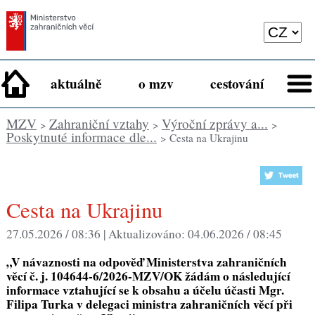
aktuálně
o mzv
cestování
MZV
Zahraniční vztahy
Výroční zprávy a...
>
>
>
Poskytnuté informace dle...
> Cesta na Ukrajinu
Cesta na Ukrajinu
27.05.2026 / 08:36 |
Aktualizováno:
04.06.2026 / 08:45
„V návaznosti na odpověď Ministerstva zahraničních
věcí č. j. 104644-6/2026-MZV/OK žádám o následující
informace vztahující se k obsahu a účelu účasti Mgr.
Filipa Turka v delegaci ministra zahraničních věcí při