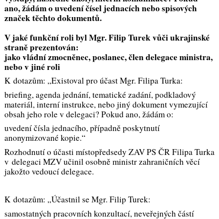
ano, žádám o uvedení čísel jednacích nebo spisových
značek těchto dokumentů.
V jaké funkční roli byl Mgr. Filip Turek vůči ukrajinské
straně prezentován:
jako vládní zmocněnec, poslanec, člen delegace ministra,
nebo v jiné roli
K dotazům: „Existoval pro účast Mgr. Filipa Turka:
briefing, agenda jednání, tematické zadání, podkladový
materiál, interní instrukce, nebo jiný dokument vymezující
obsah jeho role v delegaci? Pokud ano, žádám o:
uvedení čísla jednacího, případně poskytnutí
anonymizované kopie.“
Rozhodnutí o účasti místopředsedy ZAV PS ČR Filipa Turka
v delegaci MZV učinil osobně ministr zahraničních věcí
jakožto vedoucí delegace.
K dotazům: „Účastnil se Mgr. Filip Turek:
samostatných pracovních konzultací, neveřejných částí