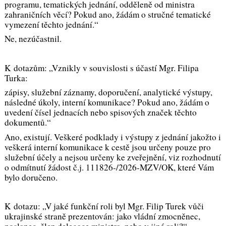
programu, tematických jednání, odděleně od ministra
zahraničních věcí? Pokud ano, žádám o stručné tematické
vymezení těchto jednání.“
Ne, nezúčastnil.
K dotazům: „Vznikly v souvislosti s účastí Mgr. Filipa
Turka:
zápisy, služební záznamy, doporučení, analytické výstupy,
následné úkoly, interní komunikace? Pokud ano, žádám o
uvedení čísel jednacích nebo spisových značek těchto
dokumentů.“
Ano, existují. Veškeré podklady i výstupy z jednání jakožto i
veškerá interní komunikace k cestě jsou určeny pouze pro
služební účely a nejsou určeny ke zveřejnění, viz rozhodnutí
o odmítnutí žádost č.j. 111826-/2026-MZV/OK, které Vám
bylo doručeno.
K dotazu: „V jaké funkční roli byl Mgr. Filip Turek vůči
ukrajinské straně prezentován: jako vládní zmocněnec,