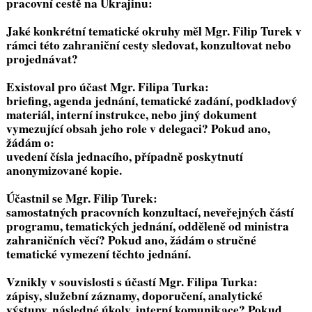
pracovní cestě na Ukrajinu:
Jaké konkrétní tematické okruhy měl Mgr. Filip Turek v
rámci této zahraniční cesty sledovat, konzultovat nebo
projednávat?
Existoval pro účast Mgr. Filipa Turka:
briefing, agenda jednání, tematické zadání, podkladový
materiál, interní instrukce, nebo jiný dokument
vymezující obsah jeho role v delegaci? Pokud ano,
žádám o:
uvedení čísla jednacího, případně poskytnutí
anonymizované kopie.
Účastnil se Mgr. Filip Turek:
samostatných pracovních konzultací, neveřejných částí
programu, tematických jednání, odděleně od ministra
zahraničních věcí? Pokud ano, žádám o stručné
tematické vymezení těchto jednání.
Vznikly v souvislosti s účastí Mgr. Filipa Turka:
zápisy, služební záznamy, doporučení, analytické
výstupy, následné úkoly, interní komunikace? Pokud