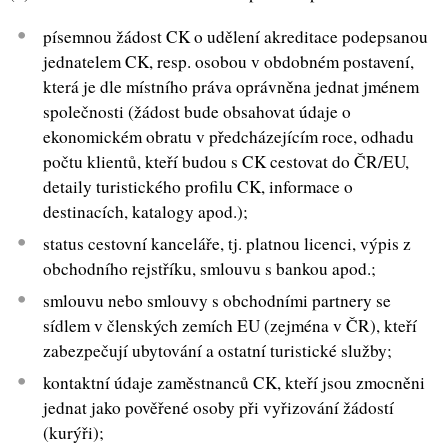
písemnou žádost CK o udělení akreditace podepsanou
jednatelem CK, resp. osobou v obdobném postavení,
která je dle místního práva oprávněna jednat jménem
společnosti (žádost bude obsahovat údaje o
ekonomickém obratu v předcházejícím roce, odhadu
počtu klientů, kteří budou s CK cestovat do ČR/EU,
detaily turistického profilu CK, informace o
destinacích, katalogy apod.);
status cestovní kanceláře, tj. platnou licenci, výpis z
obchodního rejstříku, smlouvu s bankou apod.;
smlouvu nebo smlouvy s obchodními partnery se
sídlem v členských zemích EU (zejména v ČR), kteří
zabezpečují ubytování a ostatní turistické služby;
kontaktní údaje zaměstnanců CK, kteří jsou zmocněni
jednat jako pověřené osoby při vyřizování žádostí
(kurýři);