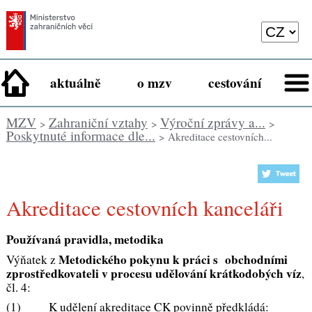
aktuálně
o mzv
cestování
MZV
Zahraniční vztahy
Výroční zprávy a...
>
>
>
Poskytnuté informace dle...
> Akreditace cestovních...
Akreditace cestovních kanceláři
Používaná pravidla, metodika
Metodického pokynu k práci s obchodními
Výňatek z
zprostředkovateli v procesu udělování krátkodobých víz
,
čl. 4:
(1) K udělení akreditace CK povinně předkládá: