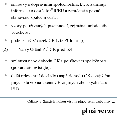
smlouvy s dopravními společnostmi, které zahrnují
informace o cestě do ČR/EU a zaručené a pevně
stanovené zpáteční cestě;
vzory používaných písemností, zejména turistického
voucheru;
podepsaný závazek CK (viz Příloha 1),
(2) Na vyžádání ZÚ CK předloží:
smlouvu nebo dohodu CK s pojišťovací společností
(pokud tato existuje);
další relevantní doklady (např. dohodu CK o zajištění
jiných služeb na území ČR či jiných členských států
EU)
Odkazy v článcích mohou vést na plnou verzi webu mzv.cz
plná verze