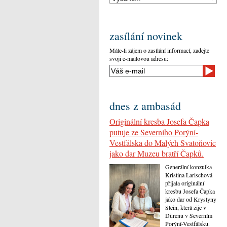
zasílání novinek
Máte-li zájem o zasílání informací, zadejte
svoji e-mailovou adresu:
dnes z ambasád
Originální kresba Josefa Čapka
putuje ze Severního Porýní-
Vestfálska do Malých Svatoňovic
jako dar Muzeu bratří Čapků.
Generální konzulka
Kristina Larischová
přijala originální
kresbu Josefa Čapka
jako dar od Krystyny
Stein, která žije v
Dürenu v Severním
Porýní-Vestfálsku.