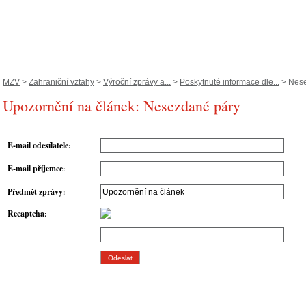
MZV
>
Zahraniční vztahy
>
Výroční zprávy a...
>
Poskytnuté informace dle...
> Nese
Upozornění na článek: Nesezdané páry
E-mail odesílatele
:
E-mail příjemce
:
Předmět zprávy
:
Recaptcha
: