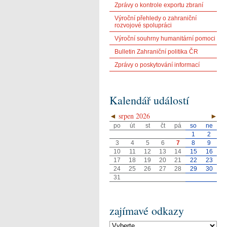
Zprávy o kontrole exportu zbraní
Výroční přehledy o zahraniční
rozvojové spolupráci
Výroční souhrny humanitární pomoci
Bulletin Zahraniční politika ČR
Zprávy o poskytování informací
Kalendář událostí
◄
srpen 2026
►
po
út
st
čt
pá
so
ne
1
2
3
4
5
6
7
8
9
10
11
12
13
14
15
16
17
18
19
20
21
22
23
24
25
26
27
28
29
30
31
zajímavé odkazy