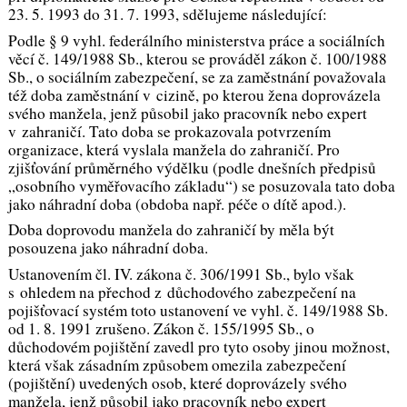
23. 5. 1993 do 31. 7. 1993, sdělujeme následující:
Podle § 9 vyhl. federálního ministerstva práce a sociálních
věcí č. 149/1988 Sb., kterou se prováděl zákon č. 100/1988
Sb., o sociálním zabezpečení, se za zaměstnání považovala
též doba zaměstnání v cizině, po kterou žena doprovázela
svého manžela, jenž působil jako pracovník nebo expert
v zahraničí. Tato doba se prokazovala potvrzením
organizace, která vyslala manžela do zahraničí. Pro
zjišťování průměrného výdělku (podle dnešních předpisů
„osobního vyměřovacího základu“) se posuzovala tato doba
jako náhradní doba (obdoba např. péče o dítě apod.).
Doba doprovodu manžela do zahraničí by měla být
posouzena jako náhradní doba.
Ustanovením čl. IV. zákona č. 306/1991 Sb., bylo však
s ohledem na přechod z důchodového zabezpečení na
pojišťovací systém toto ustanovení ve vyhl. č. 149/1988 Sb.
od 1. 8. 1991 zrušeno. Zákon č. 155/1995 Sb., o
důchodovém pojištění zavedl pro tyto osoby jinou možnost,
která však zásadním způsobem omezila zabezpečení
(pojištění) uvedených osob, které doprovázely svého
manžela, jenž působil jako pracovník nebo expert