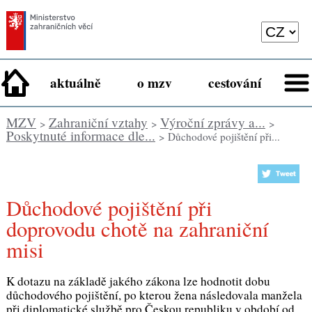
aktuálně
o mzv
cestování
MZV
Zahraniční vztahy
Výroční zprávy a...
>
>
>
Poskytnuté informace dle...
> Důchodové pojištění při...
Důchodové pojištění při
doprovodu chotě na zahraniční
misi
K dotazu na základě jakého zákona lze hodnotit dobu
důchodového pojištění, po kterou žena následovala manžela
při diplomatické službě pro Českou republiku v období od