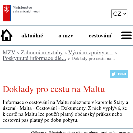
aktuálně
o mzv
cestování
MZV
Zahraniční vztahy
Výroční zprávy a...
>
>
>
Poskytnuté informace dle...
> Doklady pro cestu na...
Doklady pro cestu na Maltu
Informace o cestování na Maltu naleznete v kapitole Státy a
území - Malta - Cestování - Dokumenty. Z nich vyplývá, že
k cestě na Maltu lze použít platný občanský průkaz nebo
cestovní pas platný po dobu pobytu.
Odkazy v článcích mohou vést na plnou verzi webu mzv.cz