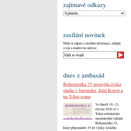
zajímavé odkazy
zasílání novinek
Máte-li zájem o zasílání informací, zadejte
svoji e-mailovou adresu:
dnes z ambasád
Bohemistika 35 propojila česká
studia v Japonsku, Jižní Koreji a
na Tchaj-wanu
Ve dnech 19.–21.
června 2026 se v
Tokiu uskutečnilo
mezinárodní setkání
Bohemistika 35,
které připomnělo 35 let výuky českého