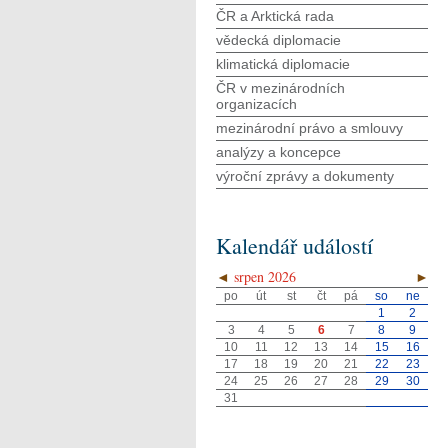
ČR a Arktická rada
vědecká diplomacie
klimatická diplomacie
ČR v mezinárodních
organizacích
mezinárodní právo a smlouvy
analýzy a koncepce
výroční zprávy a dokumenty
Kalendář událostí
◄
srpen 2026
►
po
út
st
čt
pá
so
ne
1
2
3
4
5
6
7
8
9
10
11
12
13
14
15
16
17
18
19
20
21
22
23
24
25
26
27
28
29
30
31