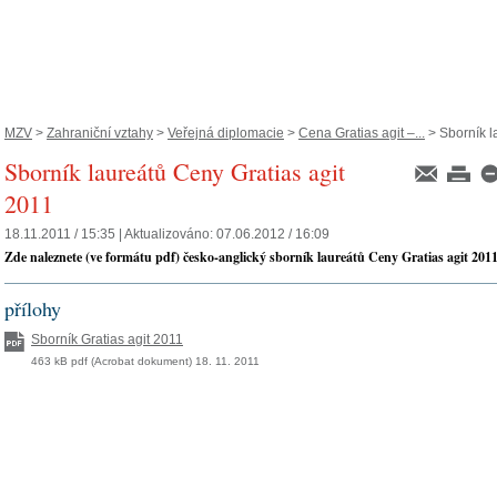
MZV
>
Zahraniční vztahy
>
Veřejná diplomacie
>
Cena Gratias agit –...
> Sborník l
Sborník laureátů Ceny Gratias agit
2011
18.11.2011 / 15:35 |
Aktualizováno:
07.06.2012 / 16:09
Zde naleznete (ve formátu pdf) česko-anglický sborník laureátů Ceny Gratias agit 2011
přílohy
Sborník Gratias agit 2011
463 kB pdf (Acrobat dokument) 18. 11. 2011