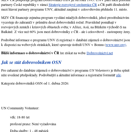
partnery České republiky v rámci
Strategie rozvojové spolupráce ČR
a ČR patří dlouhodobě
mezi hlavní partnery programu UNV, aktuálně zaujímá v celosvětovém přehledu 11. místo.
MZV ČR financuje zejména program vysílání mladých dobrovolníků, jehož prostřednictvím
vycestuje do zahraničí v průměru deset dobrovolníků ročně. Pravidelně pomáhají v
rozvojových zemích i krizových oblastech světa; v Africe, Asii, na Blízkém východě či na
Balkáně. Z více než 60% jsou mezi dobrovolníky z ČR - ale i celosvětově - zastoupeny ženy.
Podrobné informace o programu UNV či registraci v databázi zájemců o dobrovolnictví jsou
k dispozici na webových stránkách, které spravuje ústředí UNV v Bonnu (
www.unv.org)
.
Bližší informace o dobrovolnictví v ČR
lze získat na webu
Dobrovolnictví.net
Jak se stát dobrovolníkem OSN
Pro zařazení do databáze zájemců o dobrovolnictví v programu
UN Volunteers
je třeba splnit
níže uvedené předpoklady. Podrobnější a aktuální informace a registrační formulář
zde
.
Kategorie dobrovolníků OSN od 1. dubna 2026:
UN Community Volunteer:
věk: 18-80 let
profesní praxe: Není vyžadována
Doba služby: 1 - 48 měsíců