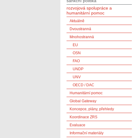
sankční politika
rozvojová spolupráce a
humanitární pomoc
Aktuálně
Dvoustranná
Mnohostranná
EU
OSN
FAO
UNDP
UNV
OECD / DAC
Humanitární pomoc
Global Gateway
Koncepce, plány, přehledy
Koordinace ZRS
Evaluace
Informační materiály