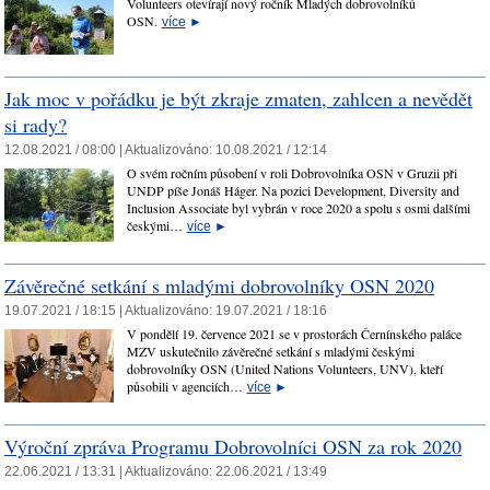
Volunteers otevírají nový ročník Mladých dobrovolníků
OSN.
více
►
Jak moc v pořádku je být zkraje zmaten, zahlcen a nevědět
si rady?
12.08.2021 / 08:00 |
Aktualizováno:
10.08.2021 / 12:14
O svém ročním působení v roli Dobrovolníka OSN v Gruzii při
UNDP píše Jonáš Háger. Na pozici Development, Diversity and
Inclusion Associate byl vybrán v roce 2020 a spolu s osmi dalšími
českými…
více
►
Závěrečné setkání s mladými dobrovolníky OSN 2020
19.07.2021 / 18:15 |
Aktualizováno:
19.07.2021 / 18:16
V pondělí 19. července 2021 se v prostorách Černínského paláce
MZV uskutečnilo závěrečné setkání s mladými českými
dobrovolníky OSN (United Nations Volunteers, UNV), kteří
působili v agenciích…
více
►
Výroční zpráva Programu Dobrovolníci OSN za rok 2020
22.06.2021 / 13:31 |
Aktualizováno:
22.06.2021 / 13:49