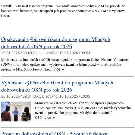
Nabídku 8-10 míst v rámci programu
UN Youth Volunteers
vyhlašuje MZV pravidelně
koncem září, během října a listopadu pak probíhá ve spolupráci UNV a MZV výběrové
řízení.
Opakované výběrové řízení do programu Mladých
dobrovolníků OSN pro rok 2026
19.01.2026 / 09:49 |
Aktualizováno:
19.01.2026 / 09:53
Ministerstvo zahraničních věcí ČR ve spolupráci s programem United Nations Volunteers
(UNV) informuje o opakovaném výběrovém řízení na jednu pozici v novém ročníku
programu Mladých dobrovolníků…
více
►
Vyhlášení výběrového řízení do programu Mladých
dobrovolníků OSN pro rok 2026
10.10.2025 / 09:04 |
Aktualizováno:
10.10.2025 / 10:05
Ministerstvo zahraničních věcí ČR ve spolupráci s programem
United Nations Volunteers (UNV) otevírá nový ročník výběrového
řízení do prestižního programu Mladých dobrovolníků
OSN.
více
►
Program dobrovolnictví OSN - životní zkušenost