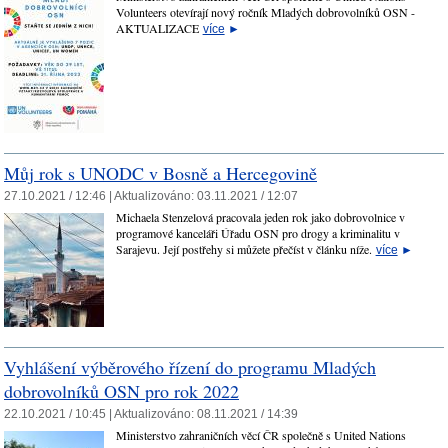
Volunteers otevírají nový ročník Mladých dobrovolníků OSN -
AKTUALIZACE
více
►
Můj rok s UNODC v Bosně a Hercegovině
27.10.2021 / 12:46 |
Aktualizováno:
03.11.2021 / 12:07
Michaela Stenzelová pracovala jeden rok jako dobrovolnice v
programové kanceláři Úřadu OSN pro drogy a kriminalitu v
Sarajevu. Její postřehy si můžete přečíst v článku níže.
více
►
Vyhlášení výběrového řízení do programu Mladých
dobrovolníků OSN pro rok 2022
22.10.2021 / 10:45 |
Aktualizováno:
08.11.2021 / 14:39
Ministerstvo zahraničních věcí ČR společně s United Nations