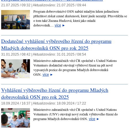
21.07.2025 / 09:32 |
Aktualizováno:
21.07.2025 / 09:44
Program dobrovolnictví OSN nabízí mladým lidem jedinečnou
příležitost získat cenné zkušenosti, které jinde nezažijí. Přesvědčila se
o tom také Zuzana Hudcová, která jako mladá
dobrovolník…
více
►
Dodatečné vyhlášení výběrového řízení do programu
Mladých dobrovolníků OSN pro rok 2025
31.01.2025 / 08:42 |
Aktualizováno:
31.01.2025 / 08:54
Ministerstvo zahraničních věcí ČR společně s United Nations
Volunteers dodatečně otevírají výběrové řízení na pět nově
vypsaných pozice do programu Mladých dobrovolníků
OSN.
více
►
Vyhlášení výběrového řízení do programu Mladých
dobrovolníků OSN pro rok 2025
18.09.2024 / 16:37 |
Aktualizováno:
18.09.2024 / 17:22
Ministerstvo zahraničních věcí ČR společně s United Nations
Volunteers (UNV) otevírají nový ročník výběrového řízení do
programu Mladých dobrovolníků OSN.
více
►