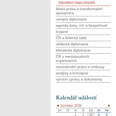
Interaktivní mapa projektů
lidská práva a transformační
spolupráce
veřejná diplomacie
agenda ženy, mír a bezpečnost
krajané
ČR a Arktická rada
vědecká diplomacie
klimatická diplomacie
ČR v mezinárodních
organizacích
mezinárodní právo a smlouvy
analýzy a koncepce
výroční zprávy a dokumenty
Kalendář událostí
◄
červenec 2026
►
po
út
st
čt
pá
so
ne
1
2
3
4
5