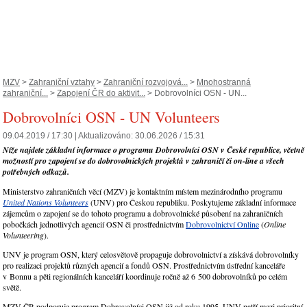
MZV
>
Zahraniční vztahy
>
Zahraniční rozvojová...
>
Mnohostranná
zahraniční...
>
Zapojení ČR do aktivit...
> Dobrovolníci OSN - UN...
Dobrovolníci OSN - UN Volunteers
09.04.2019 / 17:30 |
Aktualizováno:
30.06.2026 / 15:31
Níže najdete základní informace o programu Dobrovolníci OSN v České republice, včetně
možností pro zapojení se do dobrovolnických projektů v zahraničí či on-line a všech
potřebných odkazů.
Ministerstvo zahraničních věcí (MZV) je kontaktním místem mezinárodního programu
United Nations Volunteers
(UNV) pro Českou republiku. Poskytujeme základní informace
zájemcům o zapojení se do tohoto programu a dobrovolnické působení na zahraničních
pobočkách jednotlivých agencií OSN či prostřednictvím
Dobrovolnictví Online
(
Online
Volunteering
).
UNV je program OSN, který celosvětově propaguje dobrovolnictví a získává dobrovolníky
pro realizaci projektů různých agencií a fondů OSN. Prostřednictvím ústřední kanceláře
v Bonnu a pěti regionálních kanceláří koordinuje ročně až 6 500 dobrovolníků po celém
světě.
MZV ČR podporuje program Dobrovolníci OSN již od roku 1995. UNV patří mezi prioritní