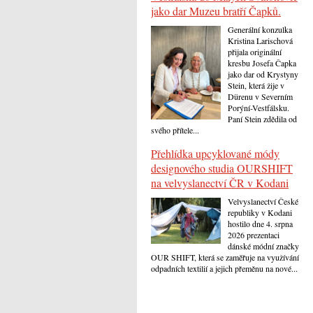
jako dar Muzeu bratří Čapků.
Generální konzulka
Kristina Larischová
přijala originální
kresbu Josefa Čapka
jako dar od Krystyny
Stein, která žije v
Dürenu v Severním
Porýní-Vestfálsku.
Paní Stein zdědila od
svého přítele...
Přehlídka upcyklované módy
designového studia OURSHIFT
na velvyslanectví ČR v Kodani
Velvyslanectví České
republiky v Kodani
hostilo dne 4. srpna
2026 prezentaci
dánské módní značky
OUR SHIFT, která se zaměřuje na využívání
odpadních textilií a jejich přeměnu na nové...