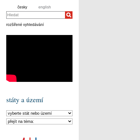
česky
english
Hledat
rozšířené vyhledávání
státy a území