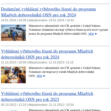
Dodatečné vyhlášení výběrového řízení do programu
Mladých dobrovolníků OSN pro rok 2024
24.01.2024 / 10:39 |
Aktualizováno:
24.01.2024 / 10:42
Ministerstvo zahraničních věcí ČR společně s United Nations
Volunteers dodatečně otevírají výběrové řízení na dvě nově vypsané
pozice do programu Mladých dobrovolníků OSN.
více
►
Vyhlášení výběrového řízení do programu Mladých
dobrovolníků OSN pro rok 2024
11.10.2023 / 18:30 |
Aktualizováno:
12.10.2023 / 11:10
Ministerstvo zahraničních věcí ČR společně s United Nations
Volunteers otevírají nový ročník Mladých dobrovolníků
OSN.
více
►
Vyhlášení výběrového řízení do programu Mladých
dobrovolníků OSN pro rok 2023
05.10.2022 / 12:10 |
Aktualizováno:
21.11.2022 / 15:54
Ministerstvo zahraničních věcí ČR společně s United Nations