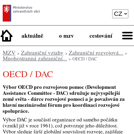
aktuálně
o mzv
cestování
MZV
Zahraniční vztahy
Zahraniční rozvojová...
>
>
>
Mnohostranná zahraniční...
> OECD / DAC
OECD / DAC
Výbor OECD pro rozvojovou pomoc (Development
Assistance Committee - DAC) sdružuje nejvyspělejší
země světa - dárce rozvojové pomoci a je považován za
hlavní mezinárodní fórum pro koordinaci rozvojové
spolupráce.
Výbor DAC je součástí organizace od samého počátku
(vznikl již v roce 1961), což potvrzuje jeho důležitost.
Výbor sleduje širší globální souvislosti rozvoje, zajišťuje