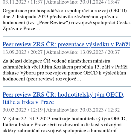
03.11.2023 / 11:37 |
Aktualizováno:
30.01.2024 / 13:47
Organizace pro hospodářskou spolupráci a rozvoj (OECD)
dne 2. listopadu 2023 představila závěrečnou zprávu z
hodnocení (tzv. „Peer Review“) rozvojové spolupráci Česka.
Zprávu v Praze…
Peer review ZRS ČR: prezentace výsledků v Paříži
13.09.2023 / 20:27 |
Aktualizováno:
13.09.2023 / 20:37
Za účasti delegace ČR vedené náměstkem ministra
zahraničních věcí Jiřím Kozákem proběhla 13. září v Paříži
diskuse Výboru pro rozvojovu pomoc OECD k výsledkům
hodnocení (peer review) rozvojové…
Peer review ZRS ČR: hodnotitelský tým OECD,
Itálie a Irska v Praze
30.03.2023 / 12:19 |
Aktualizováno:
30.03.2023 / 12:32
V týdnu 27.-31.3.2023 realizuje hodnotitelský tým OECD,
Itálie a Irska v Praze sérii rozhovorů a diskusí s různými
aktéry zahraniční rozvojové spolupráce a humanitární