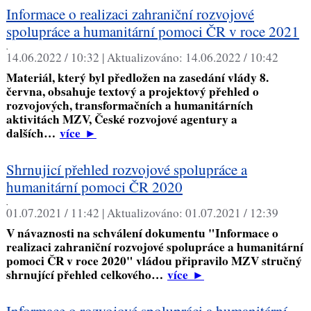
Informace o realizaci zahraniční rozvojové
spolupráce a humanitární pomoci ČR v roce 2021
,
14.06.2022 / 10:32 |
Aktualizováno:
14.06.2022 / 10:42
Materiál, který byl předložen na zasedání vlády 8.
června, obsahuje textový a projektový přehled o
rozvojových, transformačních a humanitárních
aktivitách MZV, České rozvojové agentury a
dalších…
více
►
Shrnujicí přehled rozvojové spolupráce a
humanitární pomoci ČR 2020
,
01.07.2021 / 11:42 |
Aktualizováno:
01.07.2021 / 12:39
V návaznosti na schválení dokumentu "Informace o
realizaci zahraniční rozvojové spolupráce a humanitární
pomoci ČR v roce 2020" vládou připravilo MZV stručný
shrnující přehled celkového…
více
►
Informace o rozvojové spolupráci a humanitární