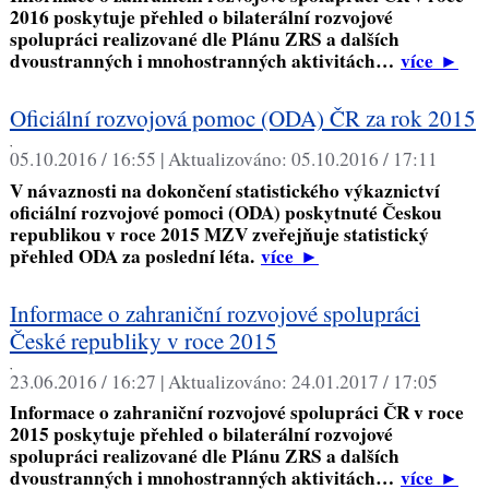
2016 poskytuje přehled o bilaterální rozvojové
spolupráci realizované dle Plánu ZRS a dalších
dvoustranných i mnohostranných aktivitách…
více
►
Oficiální rozvojová pomoc (ODA) ČR za rok 2015
,
05.10.2016 / 16:55 |
Aktualizováno:
05.10.2016 / 17:11
V návaznosti na dokončení statistického výkaznictví
oficiální rozvojové pomoci (ODA) poskytnuté Českou
republikou v roce 2015 MZV zveřejňuje statistický
přehled ODA za poslední léta.
více
►
Informace o zahraniční rozvojové spolupráci
České republiky v roce 2015
,
23.06.2016 / 16:27 |
Aktualizováno:
24.01.2017 / 17:05
Informace o zahraniční rozvojové spolupráci ČR v roce
2015 poskytuje přehled o bilaterální rozvojové
spolupráci realizované dle Plánu ZRS a dalších
dvoustranných i mnohostranných aktivitách…
více
►