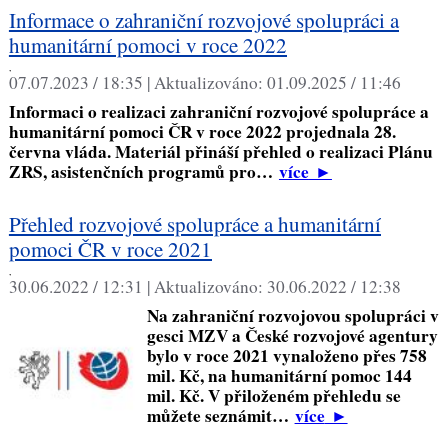
Informace o zahraniční rozvojové spolupráci a
humanitární pomoci v roce 2022
,
07.07.2023 / 18:35 |
Aktualizováno:
01.09.2025 / 11:46
Informaci o realizaci zahraniční rozvojové spolupráce a
humanitární pomoci ČR v roce 2022 projednala 28.
června vláda. Materiál přináší přehled o realizaci Plánu
ZRS, asistenčních programů pro…
více
►
Přehled rozvojové spolupráce a humanitární
pomoci ČR v roce 2021
,
30.06.2022 / 12:31 |
Aktualizováno:
30.06.2022 / 12:38
Na zahraniční rozvojovou spolupráci v
gesci MZV a České rozvojové agentury
bylo v roce 2021 vynaloženo přes 758
mil. Kč, na humanitární pomoc 144
mil. Kč. V přiloženém přehledu se
můžete seznámit…
více
►