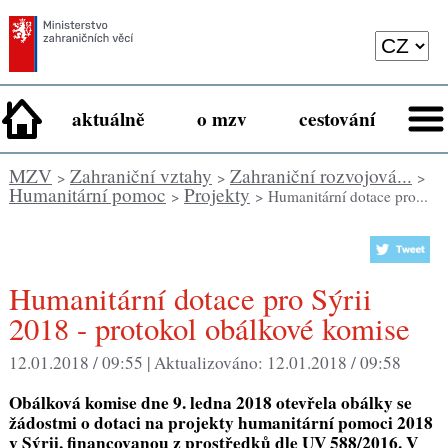
aktuálně
o mzv
cestování
MZV
Zahraniční vztahy
Zahraniční rozvojová...
>
>
>
Humanitární pomoc
Projekty
>
> Humanitární dotace pro...
Humanitární dotace pro Sýrii
2018 - protokol obálkové komise
12.01.2018 / 09:55 |
Aktualizováno:
12.01.2018 / 09:58
Obálková komise dne 9. ledna 2018 otevřela obálky se
žádostmi o dotaci na projekty humanitární pomoci 2018
v Sýrii, financovanou z prostředků dle UV 588/2016. V