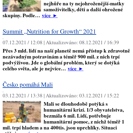
nejhůře na ty nejohroženější-matky
samoživitelky, děti a další ohrožené
skupiny. Podle…
více
►
Summit „Nutrition for Growth“ 2021
,
07.12.2021 / 12:08 |
Aktualizováno:
08.12.2021 / 16:39
Přes 3 mld. lidí na naší planetě nemá přístup k zdravotně
nezávadným potravinám a téměř 900 mil. z nich trpí
podvýživou. Jde o globální problém, který se dotýká
celého světa, ale je nejvíce…
více
►
Česko pomáhá Mali
,
03.12.2021 / 13:38 |
Aktualizováno:
03.12.2021 / 15:22
Mali se dlouhodobě potýká s
humanitární krizí. 1/3 obyvatelstva,
bezmála 6 mil. Lidí, potřebuje
humanitární pomoc, z nichž téměř 1
mil. trpí hladem a na 400tis. jsou uprchlíky. Situaci