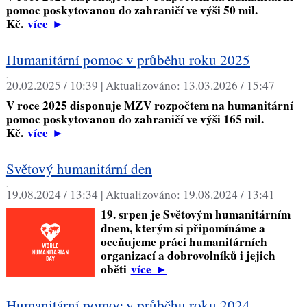
pomoc poskytovanou do zahraničí ve výši 50 mil.
Kč.
více
►
Humanitární pomoc v průběhu roku 2025
,
20.02.2025 / 10:39 |
Aktualizováno:
13.03.2026 / 15:47
V roce 2025 disponuje MZV rozpočtem na humanitární
pomoc poskytovanou do zahraničí ve výši 165 mil.
Kč.
více
►
Světový humanitární den
,
19.08.2024 / 13:34 |
Aktualizováno:
19.08.2024 / 13:41
19. srpen je Světovým humanitárním
dnem, kterým si připomínáme a
oceňujeme práci humanitárních
organizací a dobrovolníků i jejich
oběti
více
►
Humanitární pomoc v průběhu roku 2024