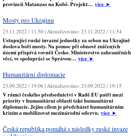
provincii Matanzas na Kubě. Projekt…
více
►
Mosty pro Ukrajinu
,
23.11.2022 / 11:50 |
Aktualizováno:
23.11.2022 / 11:54
Ustupující ruské invazní jednotky za sebou na Ukrajině
doslova boří mosty. Na pomoc při obnově zničených
území přispívá rovněž Česko. Ministerstvo zahraničních
věcí, ve spolupráci se Správou…
více
►
Humanitární diplomacie
,
23.09.2022 / 19:06 |
Aktualizováno:
23.09.2022 / 19:15
V rámci českého předsednictví v Radě EU patří mezi
priority v humanitární oblasti také humanitární
diplomacie. Jejím cílem je předcházet humanitárním
krizím a mobilizovat mezinárodní odezvu.
více
►
Česká republika pomáhá s následky ruské invaze