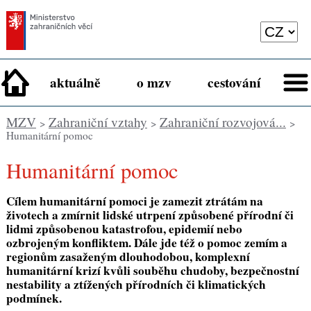
aktuálně
o mzv
cestování
MZV
Zahraniční vztahy
Zahraniční rozvojová...
>
>
>
Humanitární pomoc
Humanitární pomoc
Cílem humanitární pomoci je zamezit ztrátám na
životech a zmírnit lidské utrpení způsobené přírodní či
lidmi způsobenou katastrofou, epidemií nebo
ozbrojeným konfliktem. Dále jde též o pomoc zemím a
regionům zasaženým dlouhodobou, komplexní
humanitární krizí kvůli souběhu chudoby, bezpečnostní
nestability a ztížených přírodních či klimatických
podmínek.