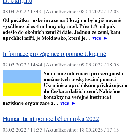
na Ukrajinu
,
08.04.2022 / 17:00 |
Aktualizováno:
08.04.2022 / 17:03
Od počátku ruské invaze na Ukrajinu bylo již nuceně
vysídleno přes 4 miliony obyvatel. Přes 1,8 mil pak
odešlo do okolních zemí či dále. Jednou ze zemí, kam
uprchlíci míří, je Moldavsko, které je…
více
►
Informace pro zájemce o pomoc Ukrajině
,
02.03.2022 / 14:44 |
Aktualizováno:
09.03.2022 / 18:58
Souhrnné informace pro veřejnost o
možnostech poskytování pomoci
Ukrajině a uprchlíkům přicházejícím
do Česka a dalších zemí. Nabízíme
kontakty na veřejné instituce i
neziskové organizace a…
více
►
Humanitární pomoc během roku 2022
,
05.02.2022 / 11:35 |
Aktualizováno:
18.05.2023 / 17:13