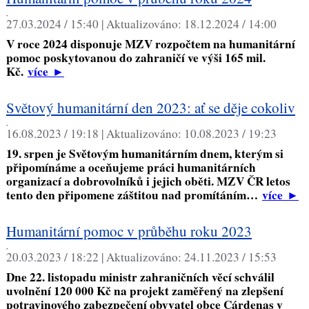
,
27.03.2024 / 15:40 |
Aktualizováno:
18.12.2024 / 14:00
V roce 2024 disponuje MZV rozpočtem na humanitární
pomoc poskytovanou do zahraničí ve výši 165 mil.
Kč.
více
►
Světový humanitární den 2023: ať se děje cokoliv
,
16.08.2023 / 19:18 |
Aktualizováno:
10.08.2023 / 19:23
19. srpen je Světovým humanitárním dnem, kterým si
připomínáme a oceňujeme práci humanitárních
organizací a dobrovolníků i jejich oběti. MZV ČR letos
tento den připomene záštitou nad promítáním…
více
►
Humanitární pomoc v průběhu roku 2023
,
20.03.2023 / 18:22 |
Aktualizováno:
24.11.2023 / 15:53
Dne 22. listopadu ministr zahraničních věcí schválil
uvolnění 120 000 Kč na projekt zaměřený na zlepšení
potravinového zabezpečení obyvatel obce Cárdenas v