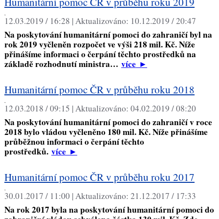
Humanitární pomoc ČR v průběhu roku 2019
,
12.03.2019 / 16:28 |
Aktualizováno:
10.12.2019 / 20:47
Na poskytování humanitární pomoci do zahraničí byl na
rok 2019 vyčleněn rozpočet ve výši 218 mil. Kč. Níže
přinášíme informaci o čerpání těchto prostředků na
základě rozhodnutí ministra…
více
►
Humanitární pomoc ČR v průběhu roku 2018
,
12.03.2018 / 09:15 |
Aktualizováno:
04.02.2019 / 08:20
Na poskytování humanitární pomoci do zahraničí v roce
2018 bylo vládou vyčleněno 180 mil. Kč. Níže přinášíme
průběžnou informaci o čerpání těchto
prostředků.
více
►
Humanitární pomoc ČR v průběhu roku 2017
,
30.01.2017 / 11:00 |
Aktualizováno:
21.12.2017 / 17:33
Na rok 2017 byla na poskytování humanitární pomoci do