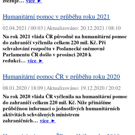
ztěžuje…
více
►
Humanitární pomoc v průběhu roku 2021
,
02.04.2021 / 00:03 |
Aktualizováno:
20.12.2021 / 08:10
Na rok 2021 vláda ČR původně na humanitární pomoc
do zahraničí vyčlenila celkem 220 mil. Kč. Při
schvalování rozpočtu v Poslanecké sněmovně
Parlamentu ČR došlo v prosinci 2020 k
redukci…
více
►
Humanitární pomoc ČR v průběhu roku 2020
,
08.01.2020 / 18:09 |
Aktualizováno:
19.12.2020 / 20:02
Na rok 2020 vláda ČR vyčlenila na humanitární pomoc
do zahraničí celkem 220 mil. Kč. Níže přinášíme
průběžnou informaci o jednotlivých humanitárních
aktivitách schválených ministrem
zahraničních…
více
►