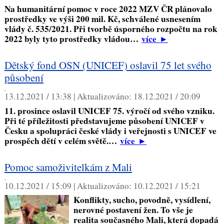
Na humanitární pomoc v roce 2022 MZV ČR plánovalo
prostředky ve výši 200 mil. Kč, schválené usnesením
vlády č. 535/2021. Při tvorbě úsporného rozpočtu na rok
2022 byly tyto prostředky vládou…
více
►
Dětský fond OSN (UNICEF) oslavil 75 let svého
působení
,
13.12.2021 / 13:38 |
Aktualizováno:
18.12.2021 / 20:09
11. prosince oslavil UNICEF 75. výročí od svého vzniku.
Při té příležitosti představujeme působení UNICEF v
Česku a spolupráci české vlády i veřejnosti s UNICEF ve
prospěch dětí v celém světě.…
více
►
Pomoc samoživitelkám z Mali
,
10.12.2021 / 15:09 |
Aktualizováno:
10.12.2021 / 15:21
Konflikty, sucho, povodně, vysídlení,
nerovné postavení žen. To vše je
realita současného Mali, která dopadá