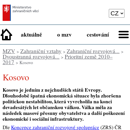
aktuálně
o mzv
cestování
MZV
Zahraniční vztahy
Zahraniční rozvojová...
>
>
>
Dvoustranná rozvojová...
Prioritní země 2010–
>
2017
> Kosovo
Kosovo
Kosovo je jedním z nejchudších států Evropy.
Dlouhodobě špatná ekonomická situace byla zhoršena
politickou nestabilitou, která vyvrcholila na konci
devadesátých let občanskou válkou. Válka měla za
následek masové přesuny obyvatelstva a další poškození
ekonomické i sociální infrastruktury.
Dle
Koncepce zahraniční rozvojové spolupráce
(ZRS) ČR