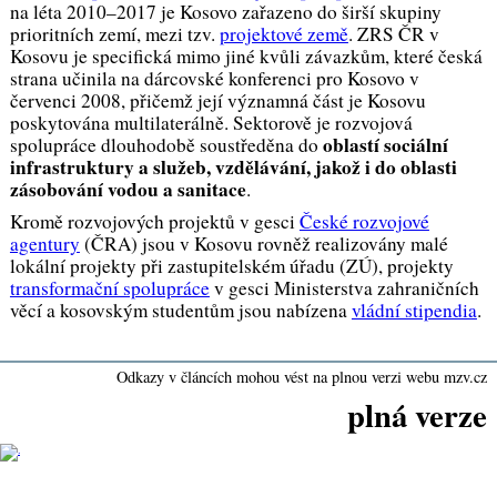
na léta 2010–2017 je Kosovo zařazeno do širší skupiny
prioritních zemí, mezi tzv.
projektové země
. ZRS ČR v
Kosovu je specifická mimo jiné kvůli závazkům, které česká
strana učinila na dárcovské konferenci pro Kosovo v
červenci 2008, přičemž její významná část je Kosovu
poskytována multilaterálně. Sektorově je rozvojová
oblastí sociální
spolupráce dlouhodobě soustředěna do
infrastruktury a služeb, vzdělávání, jakož i do oblasti
zásobování vodou a sanitace
.
Kromě rozvojových projektů v gesci
České rozvojové
agentury
(ČRA) jsou v Kosovu rovněž realizovány malé
lokální projekty při zastupitelském úřadu (ZÚ), projekty
transformační spolupráce
v gesci Ministerstva zahraničních
věcí a kosovským studentům jsou nabízena
vládní stipendia
.
Odkazy v článcích mohou vést na plnou verzi webu mzv.cz
plná verze