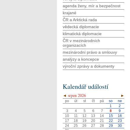
agenda ženy, mír a bezpečnost
krajané
ČR a Arktická rada
vědecká diplomacie
klimatická diplomacie
ČR v mezinárodních
organizacích
mezinárodní právo a smlouvy
analýzy a koncepce
výroční zprávy a dokumenty
Kalendář událostí
◄
srpen 2026
►
po
út
st
čt
pá
so
ne
1
2
3
4
5
6
7
8
9
10
11
12
13
14
15
16
17
18
19
20
21
22
23
24
25
26
27
28
29
30