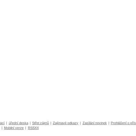
ací
|
úřední deska
|
Střet zájmů
|
Zajímavé odkazy
|
Zasílání novinek
|
Prohlášení o přís
|
Mobilní verze
|
RSSXX