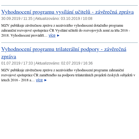
Vyhodnocení programu vysílání učitelů - závěrečná zpráva
30.09.2019 / 11:35 |
Aktualizováno:
03.10.2019 / 10:08
MZV publikuje závěrečnou zprávu z nezávislého vyhodnocení dotačního programu
zahraniční rozvojové spolupráce ČR Vysílání učitelů do rozvojových zemí za léta 2016 -
2018. Vyhodnocení prováděl…
více
►
Vyhodnocení programu trilaterální podpory - závěrečná
zpráva
01.07.2019 / 17:33 |
Aktualizováno:
02.07.2019 / 16:36
MZV publikuje závěrečnou zprávu z nezávislého vyhodnocení programu zahraniční
rozvojové spolupráce ČR zaměřeného na podporu trilaterálních projektů českých subjektů v
letech 2016 - 2018 a…
více
►