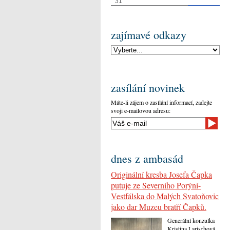
31
zajímavé odkazy
zasílání novinek
Máte-li zájem o zasílání informací, zadejte
svoji e-mailovou adresu:
dnes z ambasád
Originální kresba Josefa Čapka
putuje ze Severního Porýní-
Vestfálska do Malých Svatoňovic
jako dar Muzeu bratří Čapků.
Generální konzulka
Kristina Larischová