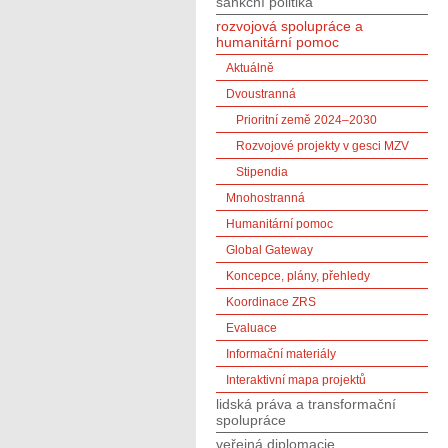
sankční politika
rozvojová spolupráce a
humanitární pomoc
Aktuálně
Dvoustranná
Prioritní země 2024–2030
Rozvojové projekty v gesci MZV
Stipendia
Mnohostranná
Humanitární pomoc
Global Gateway
Koncepce, plány, přehledy
Koordinace ZRS
Evaluace
Informační materiály
Interaktivní mapa projektů
lidská práva a transformační
spolupráce
veřejná diplomacie