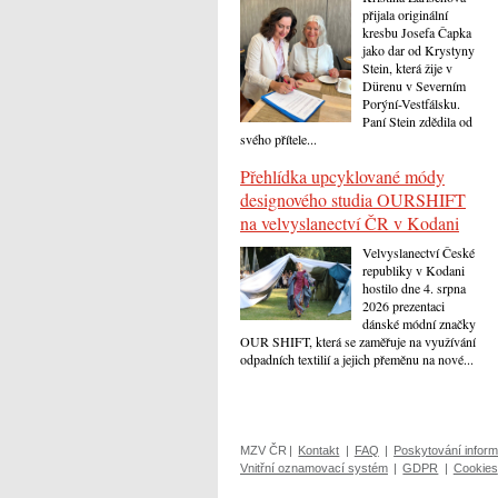
přijala originální
kresbu Josefa Čapka
jako dar od Krystyny
Stein, která žije v
Dürenu v Severním
Porýní-Vestfálsku.
Paní Stein zdědila od
svého přítele...
Přehlídka upcyklované módy
designového studia OURSHIFT
na velvyslanectví ČR v Kodani
Velvyslanectví České
republiky v Kodani
hostilo dne 4. srpna
2026 prezentaci
dánské módní značky
OUR SHIFT, která se zaměřuje na využívání
odpadních textilií a jejich přeměnu na nové...
MZV ČR
|
Kontakt
|
FAQ
|
Poskytování inform
Vnitřní oznamovací systém
|
GDPR
|
Cookies