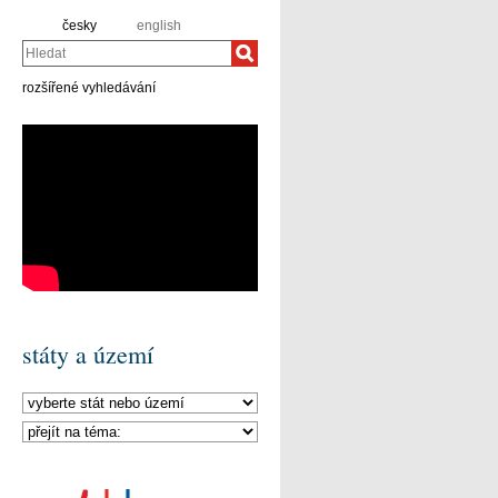
česky
english
Hledat
rozšířené vyhledávání
státy a území