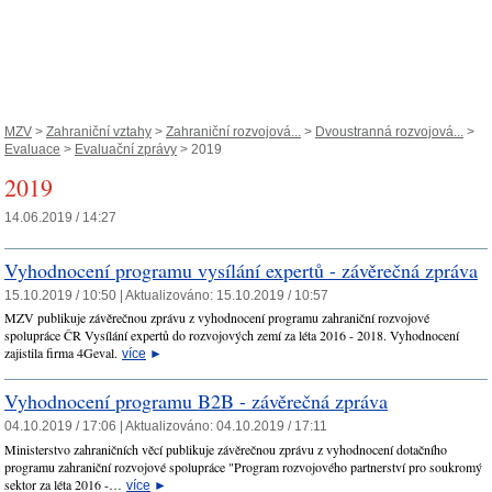
MZV
>
Zahraniční vztahy
>
Zahraniční rozvojová...
>
Dvoustranná rozvojová...
>
Evaluace
>
Evaluační zprávy
> 2019
2019
14.06.2019 / 14:27
Vyhodnocení programu vysílání expertů - závěrečná zpráva
15.10.2019 / 10:50 |
Aktualizováno:
15.10.2019 / 10:57
MZV publikuje závěrečnou zprávu z vyhodnocení programu zahraniční rozvojové
spolupráce ČR Vysílání expertů do rozvojových zemí za léta 2016 - 2018. Vyhodnocení
zajistila firma 4Geval.
více
►
Vyhodnocení programu B2B - závěrečná zpráva
04.10.2019 / 17:06 |
Aktualizováno:
04.10.2019 / 17:11
Ministerstvo zahraničních věcí publikuje závěrečnou zprávu z vyhodnocení dotačního
programu zahraniční rozvojové spolupráce "Program rozvojového partnerství pro soukromý
sektor za léta 2016 -…
více
►