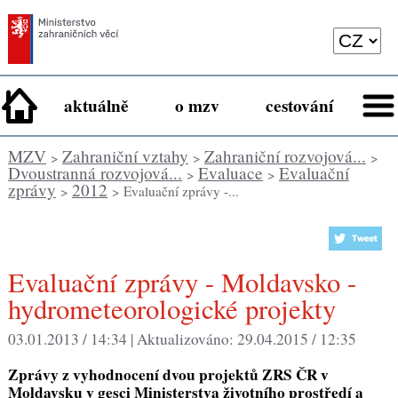
aktuálně
o mzv
cestování
MZV
Zahraniční vztahy
Zahraniční rozvojová...
>
>
>
Dvoustranná rozvojová...
Evaluace
Evaluační
>
>
zprávy
2012
>
> Evaluační zprávy -...
Evaluační zprávy - Moldavsko -
hydrometeorologické projekty
03.01.2013 / 14:34 |
Aktualizováno:
29.04.2015 / 12:35
Zprávy z vyhodnocení dvou projektů ZRS ČR v
Moldavsku v gesci Ministerstva životního prostředí a