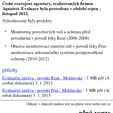
České rozvojové agentury, realizovaných firmou
Aquatest. Evaluace byla provedena v období srpen -
listopad 2012.
Vyhodnoceny byly projekty:
Monitoring povrchových vod a ochrana před
povodněmi v povodí řeky Reut (2006-2008)
Obnova monitorovací staniční sítě v povodí řeky Prut -
modernizace informačního systému protipovodňové
ochrany (2010-2012)
přílohy
Evaluační zpráva - projekt Reut - Moldavsko
-
3 MB pdf (A
crobat dokument) 3. 1. 2013
Evaluační zpráva - projekt Prut - Moldavsko
-
3 MB pdf (Ac
robat dokument) 3. 1. 2013
Odkazy v článcích mohou vést na plnou verzi webu mzv.cz
plná verze