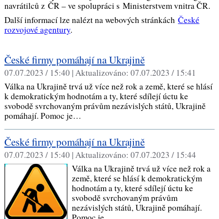
navrátilců z ČR – ve spolupráci s Ministerstvem vnitra ČR.
Další informací lze nalézt na webových stránkách
České
rozvojové agentury
.
České firmy pomáhají na Ukrajině
07.07.2023 / 15:40 |
Aktualizováno:
07.07.2023 / 15:41
Válka na Ukrajině trvá už více než rok a země, které se hlásí
k demokratickým hodnotám a ty, které sdílejí úctu ke
svobodě svrchovaným právům nezávislých států, Ukrajině
pomáhají. Pomoc je…
České firmy pomáhají na Ukrajině
07.07.2023 / 15:40 |
Aktualizováno:
07.07.2023 / 15:44
Válka na Ukrajině trvá už více než rok a
země, které se hlásí k demokratickým
hodnotám a ty, které sdílejí úctu ke
svobodě svrchovaným právům
nezávislých států, Ukrajině pomáhají.
Pomoc je…