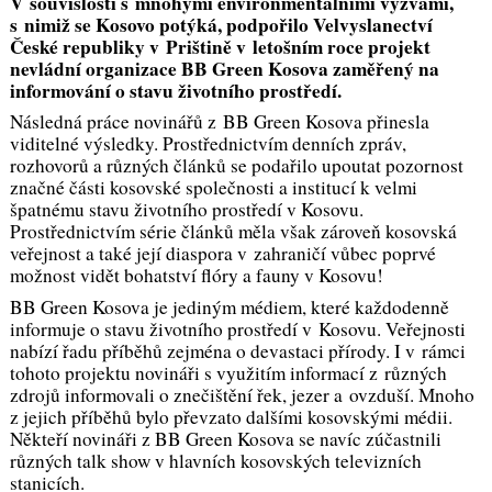
V souvislosti s mnohými environmentálními výzvami,
s nimiž se Kosovo potýká, podpořilo Velvyslanectví
České republiky v Prištině v letošním roce projekt
nevládní organizace BB Green Kosova zaměřený na
informování o stavu životního prostředí.
Následná práce novinářů z BB Green Kosova přinesla
viditelné výsledky. Prostřednictvím denních zpráv,
rozhovorů a různých článků se podařilo upoutat pozornost
značné části kosovské společnosti a institucí k velmi
špatnému stavu životního prostředí v Kosovu.
Prostřednictvím série článků měla však zároveň kosovská
veřejnost a také její diaspora v zahraničí vůbec poprvé
možnost vidět bohatství flóry a fauny v Kosovu!
BB Green Kosova je jediným médiem, které každodenně
informuje o stavu životního prostředí v Kosovu. Veřejnosti
nabízí řadu příběhů zejména o devastaci přírody. I v rámci
tohoto projektu novináři s využitím informací z různých
zdrojů informovali o znečištění řek, jezer a ovzduší. Mnoho
z jejich příběhů bylo převzato dalšími kosovskými médii.
Někteří novináři z BB Green Kosova se navíc zúčastnili
různých talk show v hlavních kosovských televizních
stanicích.