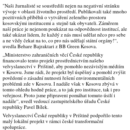
"Naši žurnalisté se soustředili nejen na negativní stránku
vývoje v oblasti životního prostředí. Publikovali také mnoho
pozitivních příběhů o vytváření zeleného prostoru
kosovskými institucemi a stejně tak obyvateli. Záměrem
naší práce je nejenom poukázat na odpovědnost institucí, ale
také ukázat lidem, že každý z nás musí udělat něco pro sebe
a ne vždy čekat na to, co pro nás udělají státní orgány!“,
uvedla Behare Bajraktari z BB Green Kosova.
„Ministerstvo zahraničních věcí České republiky
financovalo tento projekt prostřednictvím našeho
velvyslanectví v Prištině, aby pomohlo nezávislým médiím
v Kosovu. Jsme rádi, že projekt byl úspěšný a pomohl zvýšit
povědomí o zásadní nutnosti řešení environmentálních
problémů zde v Kosovu. I nadále však v Kosovu zbývá v
tomto ohledu hodně práce, a to jak pro instituce, tak i pro
veřejnost. Proto jsme připraveni pomáhat tomuto úsilí i
nadále“, uvedl vedoucí zastupitelského úřadu České
republiky Pavel Bílek.
Velvyslanectví České republiky v Prištině podpořilo tento
malý lokální projekt v rámci české transformační
spolupráce.