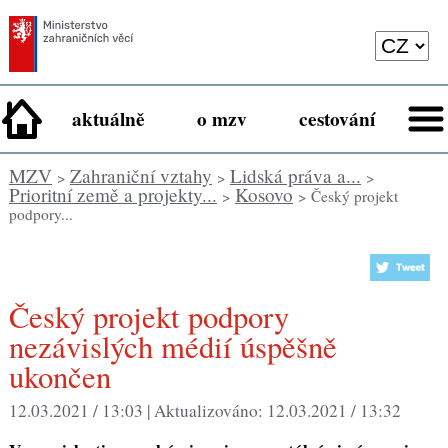
aktuálně
o mzv
cestování
MZV
Zahraniční vztahy
Lidská práva a...
>
>
>
Prioritní země a projekty...
Kosovo
>
> Český projekt
podpory...
Český projekt podpory
nezávislých médií úspěšně
ukončen
12.03.2021 / 13:03 |
Aktualizováno:
12.03.2021 / 13:32