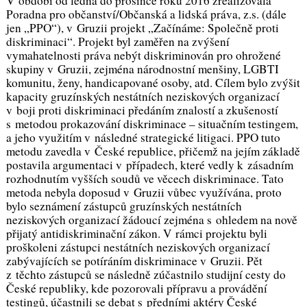
V období od ledna do prosince roku 2016 zrealizovala
Poradna pro občanství/Občanská a lidská práva, z.s. (dále
jen „PPO“), v Gruzii projekt „Začínáme: Společně proti
diskriminaci“. Projekt byl zaměřen na zvýšení
vymahatelnosti práva nebýt diskriminován pro ohrožené
skupiny v Gruzii, zejména národnostní menšiny, LGBTI
komunitu, ženy, handicapované osoby, atd. Cílem bylo zvýšit
kapacity gruzínských nestátních neziskových organizací
v boji proti diskriminaci předáním znalostí a zkušeností
s metodou prokazování diskriminace – situačním testingem,
a jeho využitím v následné strategické litigaci. PPO tuto
metodu zavedla v České republice, přičemž na jejím základě
postavila argumentaci v případech, které vedly k zásadním
rozhodnutím vyšších soudů ve věcech diskriminace. Tato
metoda nebyla doposud v Gruzii vůbec využívána, proto
bylo seznámení zástupců gruzínských nestátních
neziskových organizací žádoucí zejména s ohledem na nově
přijatý antidiskriminační zákon. V rámci projektu byli
proškoleni zástupci nestátních neziskových organizací
zabývajících se potíráním diskriminace v Gruzii. Pět
z těchto zástupců se následně zúčastnilo studijní cesty do
České republiky, kde pozorovali přípravu a provádění
testingů, účastnili se debat s předními aktéry České