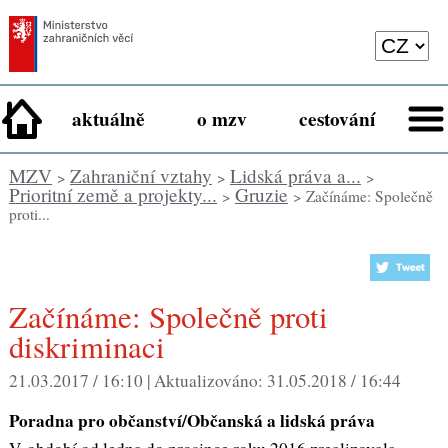
aktuálně
o mzv
cestování
MZV
Zahraniční vztahy
Lidská práva a...
>
>
>
Prioritní země a projekty...
Gruzie
>
> Začínáme: Společně
proti...
Začínáme: Společně proti
diskriminaci
21.03.2017 / 16:10 |
Aktualizováno:
31.05.2018 / 16:44
Poradna pro občanství/Občanská a lidská práva