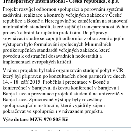
Transparency International - Česká republika, o.p.s.
Projekt rozvíjel odbornou spolupráci a porovnání systémů
zadávání, realizace a kontroly veřejných zakázek v České
republice a Bosně a Hercegovině se zaměřením na stanovení
minimálních standardů, které zajišťují transparentnost těchto
procesů a brání korupčním praktikám. Do přípravy
srovnávací studie se zapojili odborníci z obou zemí a jejím
výstupem bylo formulování společných
Minimálních
protikorupčních standardů veřejných zakázek
, které
povedou k odstranění dosavadních nedostatků a
implementaci evropských kritérií.
V rámci projektu byl také organizován studijní pobyt v ČR,
který byl připraven po konzultacích obou partnerů ve dnech
14. - 18. září 2015. Proběhla i prezentace v Bosně s
konferečncí v Sarajevu, tiskovou konferencí v Sarajevu i
Banja Luce a prezentace projektů studentů na univerzitě v
Banja Luce. Zpracované výstupy byly rozeslány
spolupracujícím institucím, které vyjádřily zájem
pokračovat ve spolupráci i v návazném projektu.
Výše dotace MZV: 970 805 Kč