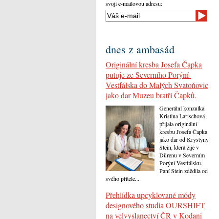
svoji e-mailovou adresu:
dnes z ambasád
Originální kresba Josefa Čapka
putuje ze Severního Porýní-
Vestfálska do Malých Svatoňovic
jako dar Muzeu bratří Čapků.
Generální konzulka
Kristina Larischová
přijala originální
kresbu Josefa Čapka
jako dar od Krystyny
Stein, která žije v
Dürenu v Severním
Porýní-Vestfálsku.
Paní Stein zdědila od
svého přítele...
Přehlídka upcyklované módy
designového studia OURSHIFT
na velvyslanectví ČR v Kodani