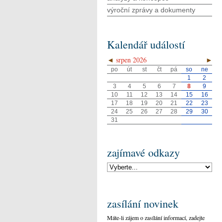
výroční zprávy a dokumenty
Kalendář událostí
◄
srpen 2026
►
po
út
st
čt
pá
so
ne
1
2
3
4
5
6
7
8
9
10
11
12
13
14
15
16
17
18
19
20
21
22
23
24
25
26
27
28
29
30
31
zajímavé odkazy
zasílání novinek
Máte-li zájem o zasílání informací, zadejte