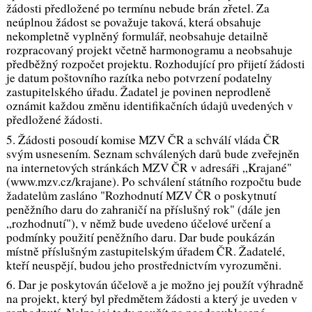
žádosti předložené po termínu nebude brán zřetel. Za
neúplnou žádost se považuje taková, která obsahuje
nekompletně vyplněný formulář, neobsahuje detailně
rozpracovaný projekt včetně harmonogramu a neobsahuje
předběžný rozpočet projektu. Rozhodující pro přijetí žádosti
je datum poštovního razítka nebo potvrzení podatelny
zastupitelského úřadu. Žadatel je povinen neprodleně
oznámit každou změnu identifikačních údajů uvedených v
předložené žádosti.
5. Žádosti posoudí komise MZV ČR a schválí vláda ČR
svým usnesením. Seznam schválených darů bude zveřejněn
na internetových stránkách MZV ČR v adresáři „Krajané"
(www.mzv.cz/krajane). Po schválení státního rozpočtu bude
žadatelům zasláno "Rozhodnutí MZV ČR o poskytnutí
peněžního daru do zahraničí na příslušný rok" (dále jen
„rozhodnutí"), v němž bude uvedeno účelové určení a
podmínky použití peněžního daru. Dar bude poukázán
místně příslušným zastupitelským úřadem ČR. Žadatelé,
kteří neuspějí, budou jeho prostřednictvím vyrozuměni.
6. Dar je poskytován účelově a je možno jej použít výhradně
na projekt, který byl předmětem žádosti a který je uveden v