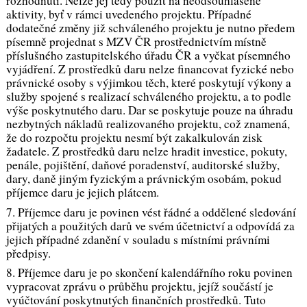
rozhodnutí. Nelze jej tedy použít na neodsouhlasené
aktivity, byť v rámci uvedeného projektu. Případné
dodatečné změny již schváleného projektu je nutno předem
písemně projednat s MZV ČR prostřednictvím místně
příslušného zastupitelského úřadu ČR a vyčkat písemného
vyjádření. Z prostředků daru nelze financovat fyzické nebo
právnické osoby s výjimkou těch, které poskytují výkony a
služby spojené s realizací schváleného projektu, a to podle
výše poskytnutého daru. Dar se poskytuje pouze na úhradu
nezbytných nákladů realizovaného projektu, což znamená,
že do rozpočtu projektu nesmí být zakalkulován zisk
žadatele. Z prostředků daru nelze hradit investice, pokuty,
penále, pojištění, daňové poradenství, auditorské služby,
dary, daně jiným fyzickým a právnickým osobám, pokud
příjemce daru je jejich plátcem.
7. Příjemce daru je povinen vést řádné a oddělené sledování
přijatých a použitých darů ve svém účetnictví a odpovídá za
jejich případné zdanění v souladu s místními právními
předpisy.
8. Příjemce daru je po skončení kalendářního roku povinen
vypracovat zprávu o průběhu projektu, jejíž součástí je
vyúčtování poskytnutých finančních prostředků. Tuto