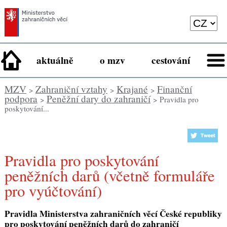
aktuálně
o mzv
cestování
MZV
Zahraniční vztahy
Krajané
Finanční
>
>
>
podpora
Peněžní dary do zahraničí
>
> Pravidla pro
poskytování...
Pravidla pro poskytování
peněžních darů (včetně formuláře
pro vyúčtování)
Pravidla Ministerstva zahraničních věcí České republiky
pro poskytování peněžních darů do zahraničí