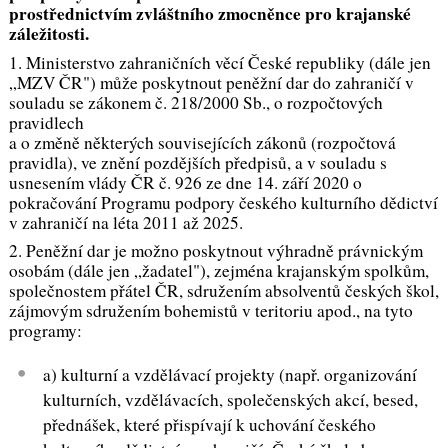
prostřednictvím zvláštního zmocněnce pro krajanské
záležitosti.
1. Ministerstvo zahraničních věcí České republiky (dále jen
„MZV ČR") může poskytnout peněžní dar do zahraničí v
souladu se zákonem č. 218/2000 Sb., o rozpočtových
pravidlech
a o změně některých souvisejících zákonů (rozpočtová
pravidla), ve znění pozdějších předpisů, a v souladu s
usnesením vlády ČR č. 926 ze dne 14. září 2020 o
pokračování Programu podpory českého kulturního dědictví
v zahraničí na léta 2011 až 2025.
2. Peněžní dar je možno poskytnout výhradně právnickým
osobám (dále jen „žadatel"), zejména krajanským spolkům,
společnostem přátel ČR, sdružením absolventů českých škol,
zájmovým sdružením bohemistů v teritoriu apod., na tyto
programy:
a) kulturní a vzdělávací projekty (např. organizování
kulturních, vzdělávacích, společenských akcí, besed,
přednášek, které přispívají k uchování českého