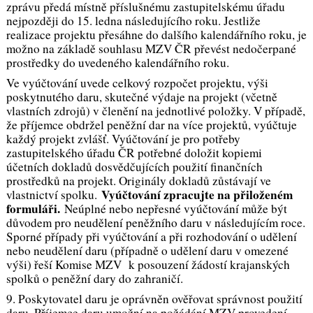
zprávu předá místně příslušnému zastupitelskému úřadu
nejpozději do 15. ledna následujícího roku. Jestliže
realizace projektu přesáhne do dalšího kalendářního roku, je
možno na základě souhlasu MZV ČR převést nedočerpané
prostředky do uvedeného kalendářního roku.
Ve vyúčtování uvede celkový rozpočet projektu, výši
poskytnutého daru, skutečné výdaje na projekt (včetně
vlastních zdrojů) v členění na jednotlivé položky. V případě,
že příjemce obdržel peněžní dar na více projektů, vyúčtuje
každý projekt zvlášť. Vyúčtování je pro potřeby
zastupitelského úřadu ČR potřebné doložit kopiemi
účetních dokladů dosvědčujících použití finančních
prostředků na projekt. Originály dokladů zůstávají ve
Vyúčtování zpracujte na přiloženém
vlastnictví spolku.
formuláři.
Neúplné nebo nepřesné vyúčtování může být
důvodem pro neudělení peněžního daru v následujícím roce.
Sporné případy při vyúčtování a při rozhodování o udělení
nebo neudělení daru (případně o udělení daru v omezené
výši) řeší Komise MZV k posouzení žádostí krajanských
spolků o peněžní dary do zahraničí.
9. Poskytovatel daru je oprávněn ověřovat správnost použití
daru. Příjemce daru umožní na požádání MZV provedení