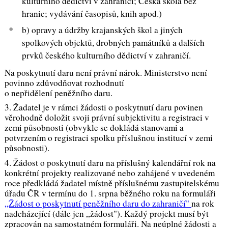
kulturního dědictví v zahraničí; Česká škola bez
hranic; vydávání časopisů, knih apod.)
b) opravy a údržby krajanských škol a jiných
spolkových objektů, drobných památníků a dalších
prvků českého kulturního dědictví v zahraničí.
Na poskytnutí daru není právní nárok. Ministerstvo není
povinno zdůvodňovat rozhodnutí
o nepřidělení peněžního daru.
3. Žadatel je v rámci žádosti o poskytnutí daru povinen
věrohodně doložit svoji právní subjektivitu a registraci v
zemi působnosti (obvykle se dokládá stanovami a
potvrzením o registraci spolku příslušnou institucí v zemi
působnosti).
4. Žádost o poskytnutí daru na příslušný kalendářní rok na
konkrétní projekty realizované nebo zahájené v uvedeném
roce předkládá žadatel místně příslušnému zastupitelskému
úřadu ČR v termínu do 1. srpna běžného roku na formuláři
„Žádost o poskytnutí peněžního daru do zahraničí"
na rok
nadcházející (dále jen „žádost"). Každý projekt musí být
zpracován na samostatném formuláři. Na neúplné žádosti a