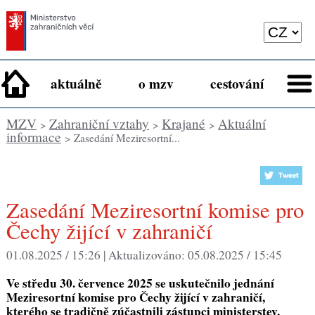
aktuálně
o mzv
cestování
MZV
Zahraniční vztahy
Krajané
Aktuální
>
>
>
informace
> Zasedání Meziresortní...
Zasedání Meziresortní komise pro
Čechy žijící v zahraničí
01.08.2025 / 15:26 |
Aktualizováno:
05.08.2025 / 15:45
Ve středu 30. července 2025 se uskutečnilo jednání
Meziresortní komise pro Čechy žijící v zahraničí,
kterého se tradičně zúčastnili zástupci ministerstev,