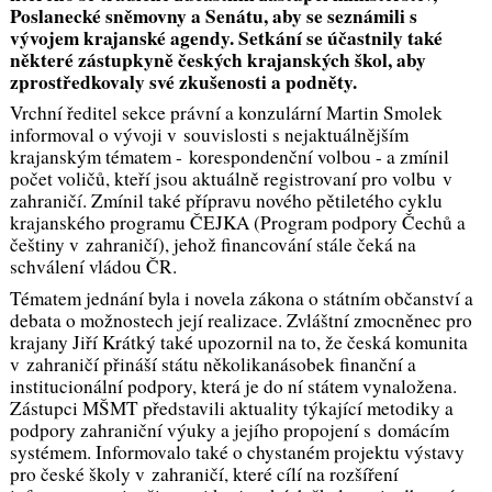
Poslanecké sněmovny a Senátu, aby se seznámili s
vývojem krajanské agendy. Setkání se účastnily také
některé zástupkyně českých krajanských škol, aby
zprostředkovaly své zkušenosti a podněty.
Vrchní ředitel sekce právní a konzulární Martin Smolek
informoval o vývoji v souvislosti s nejaktuálnějším
krajanským tématem - korespondenční volbou - a zmínil
počet voličů, kteří jsou aktuálně registrovaní pro volbu v
zahraničí. Zmínil také přípravu nového pětiletého cyklu
krajanského programu ČEJKA (Program podpory Čechů a
češtiny v zahraničí), jehož financování stále čeká na
schválení vládou ČR.
Tématem jednání byla i novela zákona o státním občanství a
debata o možnostech její realizace. Zvláštní zmocněnec pro
krajany Jiří Krátký také upozornil na to, že česká komunita
v zahraničí přináší státu několikanásobek finanční a
institucionální podpory, která je do ní státem vynaložena.
Zástupci MŠMT představili aktuality týkající metodiky a
podpory zahraniční výuky a jejího propojení s domácím
systémem. Informovalo také o chystaném projektu výstavy
pro české školy v zahraničí, které cílí na rozšíření