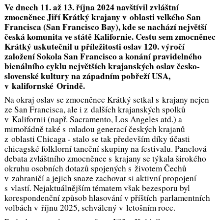
Ve dnech 11. až 13. října 2024 navštívil zvláštní
zmocněnec Jiří Krátký krajany v oblasti velkého San
Francisca (San Francisco Bay), kde se nachází největší
česká komunita ve státě Kalifornie. Cestu sem zmocněnec
Krátký uskutečnil u příležitosti oslav 120. výročí
založení Sokola San Francisco a konání pravidelného
bienálního cyklu největších krajanských oslav česko-
slovenské kultury na západním pobřeží USA,
v kalifornské Orindě.
Na okraj oslav se zmocněnec Krátký setkal s krajany nejen
ze San Francisca, ale i z dalších krajanských spolků
v Kalifornii (např. Sacramento, Los Angeles atd.) a
mimořádně také s mladou generací českých krajanů
z oblasti Chicaga - stalo se tak především díky účasti
chicagské folklorní taneční skupiny na festivalu. Panelová
debata zvláštního zmocněnce s krajany se týkala širokého
okruhu osobních dotazů spojených s životem Čechů
v zahraničí a jejich snaze zachovat si aktivní propojení
s vlastí. Nejaktuálnějším tématem však bezesporu byl
korespondenční způsob hlasování v příštích parlamentních
volbách v říjnu 2025, schválený v letošním roce.