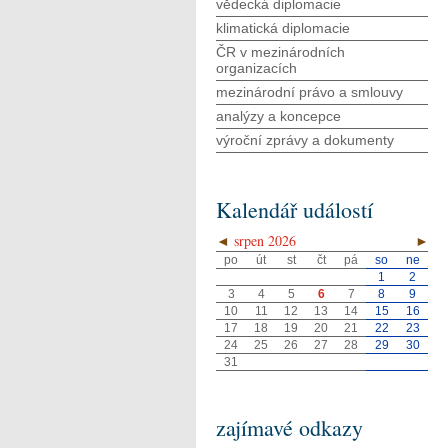
vědecká diplomacie
klimatická diplomacie
ČR v mezinárodních
organizacích
mezinárodní právo a smlouvy
analýzy a koncepce
výroční zprávy a dokumenty
Kalendář událostí
◄
srpen 2026
►
po
út
st
čt
pá
so
ne
1
2
3
4
5
6
7
8
9
10
11
12
13
14
15
16
17
18
19
20
21
22
23
24
25
26
27
28
29
30
31
zajímavé odkazy