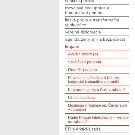
sankční politika
rozvojová spolupráce a
humanitární pomoc
lidská práva a transformační
spolupráce
veřejná diplomacie
agenda ženy, mír a bezpečnost
krajané
Aktuální informace
Vzdělávací program
Finanční podpora
Potvrzení o příslušnosti k české
krajanské komunitě v zahraničí
Krajanské spolky a Češi v zahraničí
Užitečné odkazy
Meziresortní komise pro Čechy žijící
v zahraničí
Radio Prague International – vysílání
do zahraničí
ČR a Arktická rada