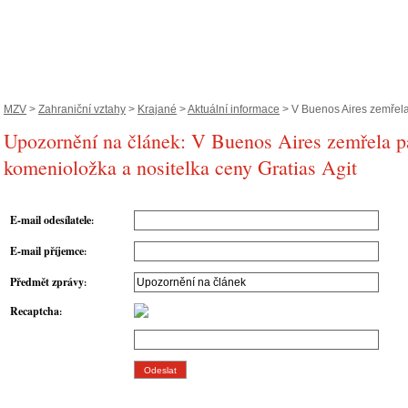
MZV
>
Zahraniční vztahy
>
Krajané
>
Aktuální informace
> V Buenos Aires zemřela.
Upozornění na článek: V Buenos Aires zemřela p
komenioložka a nositelka ceny Gratias Agit
E-mail odesílatele
:
E-mail příjemce
:
Předmět zprávy
:
Recaptcha
: