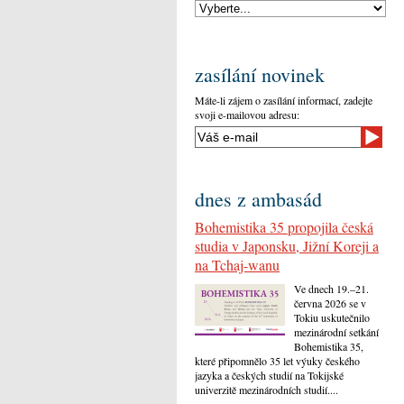
zasílání novinek
Máte-li zájem o zasílání informací, zadejte
svoji e-mailovou adresu:
dnes z ambasád
Bohemistika 35 propojila česká
studia v Japonsku, Jižní Koreji a
na Tchaj-wanu
Ve dnech 19.–21.
června 2026 se v
Tokiu uskutečnilo
mezinárodní setkání
Bohemistika 35,
které připomnělo 35 let výuky českého
jazyka a českých studií na Tokijské
univerzitě mezinárodních studií....