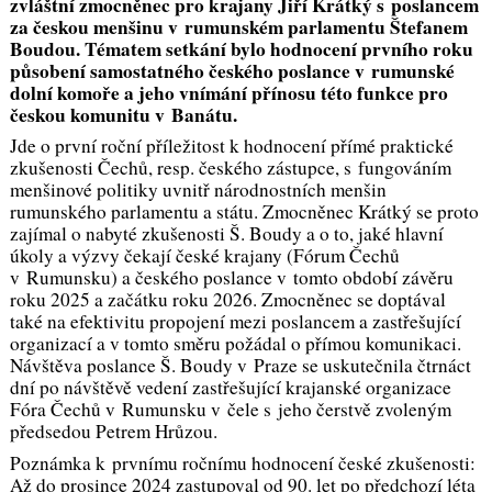
zvláštní zmocněnec pro krajany Jiří Krátký s poslancem
za českou menšinu v rumunském parlamentu Štefanem
Boudou. Tématem setkání bylo hodnocení prvního roku
působení samostatného českého poslance v rumunské
dolní komoře a jeho vnímání přínosu této funkce pro
českou komunitu v Banátu.
Jde o první roční příležitost k hodnocení přímé praktické
zkušenosti Čechů, resp. českého zástupce, s fungováním
menšinové politiky uvnitř národnostních menšin
rumunského parlamentu a státu. Zmocněnec Krátký se proto
zajímal o nabyté zkušenosti Š. Boudy a o to, jaké hlavní
úkoly a výzvy čekají české krajany (Fórum Čechů
v Rumunsku) a českého poslance v tomto období závěru
roku 2025 a začátku roku 2026. Zmocněnec se doptával
také na efektivitu propojení mezi poslancem a zastřešující
organizací a v tomto směru požádal o přímou komunikaci.
Návštěva poslance Š. Boudy v Praze se uskutečnila čtrnáct
dní po návštěvě vedení zastřešující krajanské organizace
Fóra Čechů v Rumunsku v čele s jeho čerstvě zvoleným
předsedou Petrem Hrůzou.
Poznámka k prvnímu ročnímu hodnocení české zkušenosti:
Až do prosince 2024 zastupoval od 90. let po předchozí léta