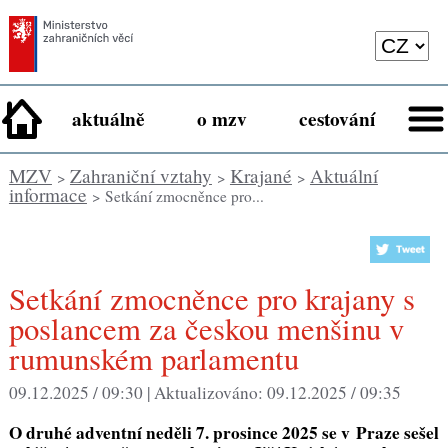
aktuálně
o mzv
cestování
MZV
Zahraniční vztahy
Krajané
Aktuální
>
>
>
informace
> Setkání zmocněnce pro...
Setkání zmocněnce pro krajany s
poslancem za českou menšinu v
rumunském parlamentu
09.12.2025 / 09:30 |
Aktualizováno:
09.12.2025 / 09:35
O druhé adventní neděli 7. prosince 2025 se v Praze sešel