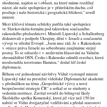
shodneme, najdou se i oblasti, na které máme rozdílný
názor, ale naše spolupráce je v přátelském duchu, což
posiluje i naše historická i geografická blízkost,
“ uvedl
ministr.
Mezi klíčová témata schůzky patřila také spolupráce
ve Slavkovském formátu pod taktovkou současného
rakouského předsednictví. Ministři Lipavský a Schallenberg
diskutovali o podpoře Ukrajiny, dění v Izraeli a současném
vývoji ve střední Evropě.
„Jsem moc rád, že s Rakouskem
v otázce práva Izraele na sebeobranu zaujímáme stejný
postoj. To se odrazilo i v nedávném hlasování na Valném
shromáždění OSN. Česko i Rakousko odmítli rezoluci, která
neodsoudila terorismus Hamásu,“
dodal šéf české
diplomacie.
Během své jednodenní návštěvy Vídně vystoupil ministr
Lipavský také na prestižní vídeňské Diplomatické akademii
s přednáškou na téma „
Geopolitické výzvy a nová
bezpečnostní strategie ČR
“ a setkal se se studenty a
vedením instituce. Zavítal rovněž do bilingvní školy
Školského spolku Komenský, která již více než 150 let
nabízí ve Vídni dvojjazyčné vzdělávání a předal starostovi