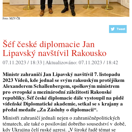
Foto: MZV ČR
Šéf české diplomacie Jan
Lipavský navštívil Rakousko
07.11.2023 / 18:33 |
Aktualizováno:
07.11.2023 / 18:42
Ministr zahraničí Jan Lipavský navštívil 7. listopadu
2023 Vídeň, kde jednal se svým rakouským protějškem
Alexanderem Schallenbergem, spolkovým ministrem
pro evropské a mezinárodní záležitosti Rakouské
republiky. Šéf české diplomacie dále vystoupil na půdě
vídeňské Diplomatické akademie, setkal se s krajany a
předal medaile „Za Zásluhy o diplomacii“.
Ministři zahraničí jednali nejen o zahraničněpolitických
tématech, ale také o posilování dobrého sousedství v době,
kdy Ukrajina čelí ruské agresi. „
V široké řadě témat se