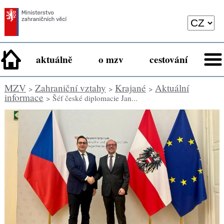
aktuálně
o mzv
cestování
MZV
Zahraniční vztahy
Krajané
Aktuální
>
>
>
informace
> Šéf české diplomacie Jan...