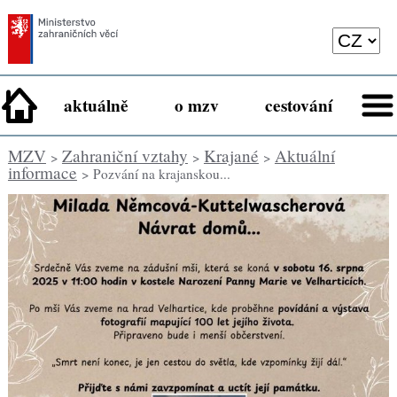
aktuálně
o mzv
cestování
MZV
Zahraniční vztahy
Krajané
Aktuální
>
>
>
informace
> Pozvání na krajanskou...