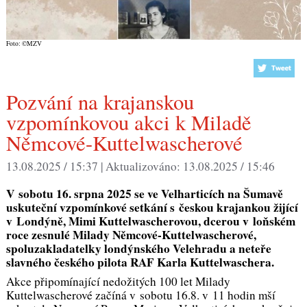
Foto: ©MZV
Pozvání na krajanskou
vzpomínkovou akci k Miladě
Němcové-Kuttelwascherové
13.08.2025 / 15:37 |
Aktualizováno:
13.08.2025 / 15:46
V sobotu 16. srpna 2025 se ve Velharticích na Šumavě
uskuteční vzpomínkové setkání s českou krajankou žijící
v Londýně, Mimi Kuttelwascherovou, dcerou v loňském
roce zesnulé Milady Němcové-Kuttelwascherové,
spoluzakladatelky londýnského Velehradu a neteře
slavného českého pilota RAF Karla Kuttelwaschera.
Akce připomínající nedožitých 100 let Milady
Kuttelwascherové začíná v sobotu 16.8. v 11 hodin mší