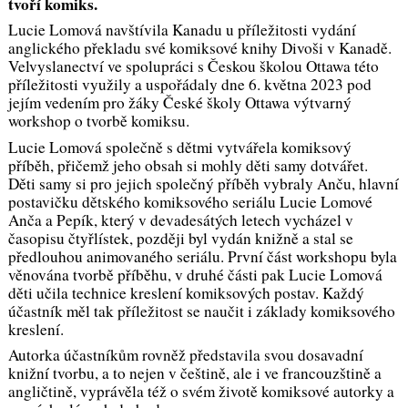
tvoří komiks.
Lucie Lomová navštívila Kanadu u příležitosti vydání
anglického překladu své komiksové knihy
Divoši
v Kanadě.
Velvyslanectví ve spolupráci s Českou školou Ottawa této
příležitosti využily a uspořádaly dne 6. května 2023 pod
jejím vedením pro žáky České školy Ottawa výtvarný
workshop o tvorbě komiksu.
Lucie Lomová společně s dětmi vytvářela komiksový
příběh, přičemž jeho obsah si mohly děti samy dotvářet.
Děti samy si pro jejich společný příběh vybraly Anču, hlavní
postavičku dětského komiksového seriálu Lucie Lomové
Anča a Pepík,
který v devadesátých letech vycházel v
časopisu čtyřlístek, později byl vydán knižně a stal se
předlouhou animovaného seriálu. První část workshopu byla
věnována tvorbě příběhu, v druhé části pak Lucie Lomová
děti učila technice kreslení komiksových postav. Každý
účastník měl tak příležitost se naučit i základy komiksového
kreslení.
Autorka účastníkům rovněž představila svou dosavadní
knižní tvorbu, a to nejen v češtině, ale i ve francouzštině a
angličtině, vyprávěla též o svém životě komiksové autorky a