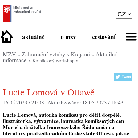
aktuálně
o mzv
cestování
MZV
Zahraniční vztahy
Krajané
Aktuální
>
>
>
informace
> Komiksový workshop v...
Lucie Lomová v Ottawě
16.05.2023 / 21:08 |
Aktualizováno:
18.05.2023 / 18:43
Lucie Lomová, autorka komiksů pro děti i dospělé,
ilustrátorka, výtvarnice, laureátka komiksových cen
Muriel a držitelka francouzského Řádu umění a
literatury předvedla žákům České školy Ottawa, jak se