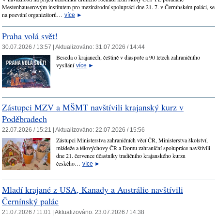
Mestenhauserovým institutem pro mezinárodní spolupráci dne 21. 7. v Černínském paláci, se
na pozvání organizátorů…
více
►
Praha volá svět!
30.07.2026 / 13:57 |
Aktualizováno:
31.07.2026 / 14:44
Beseda o krajanech, češtině v diaspoře a 90 letech zahraničního
vysílání
více
►
Zástupci MZV a MŠMT navštívili krajanský kurz v
Poděbradech
22.07.2026 / 15:21 |
Aktualizováno:
22.07.2026 / 15:56
Zástupci Ministerstva zahraničních věcí ČR, Ministerstva školství,
mládeže a tělovýchovy ČR a Domu zahraniční spolupráce navštívili
dne 21. července účastníky tradičního krajanského kurzu
českého…
více
►
Mladí krajané z USA, Kanady a Austrálie navštívili
Černínský palác
21.07.2026 / 11:01 |
Aktualizováno:
23.07.2026 / 14:38