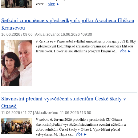
večer…
více
►
Setkání zmocněnce s předsedkyní spolku Asocheca Eliškou
Krausovou
16.06.2026 / 09:06 |
Aktualizováno:
16.06.2026 / 09:30
9. června se v Praze sešel zvláštní zmocněnec pro krajany Jiří Krátký
s předsedkyní kolumbijské krajanské organizace Asocheca Eliškou
Krausovou. Hovor se soustředil na program krajanské…
více
►
Slavnostní předání vysvědčení studentům České školy v
Ottawě
11.06.2026 / 11:27 |
Aktualizováno:
11.06.2026 / 13:50
V sobotu 6. června 2026 proběhlo v prostorách ZÚ Ottawa
slavnostní předání vysvědčení studentům a ocenění učitelům a
dobrovolníkům České školy v Ottawě. Vysvědčení předal
velvyslanec M. Tlapa za…
více
►