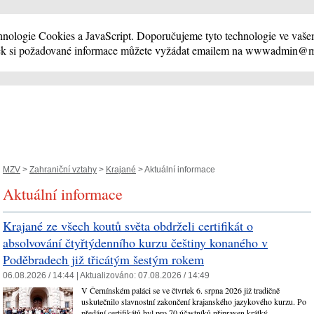
nologie Cookies a JavaScript. Doporučujeme tyto technologie ve vaše
ek si požadované informace můžete vyžádat emailem na wwwadmin@
MZV
>
Zahraniční vztahy
>
Krajané
> Aktuální informace
Aktuální informace
Krajané ze všech koutů světa obdrželi certifikát o
absolvování čtyřtýdenního kurzu češtiny konaného v
Poděbradech již třicátým šestým rokem
06.08.2026 / 14:44 |
Aktualizováno:
07.08.2026 / 14:49
V Černínském paláci se ve čtvrtek 6. srpna 2026 již tradičně
uskutečnilo slavnostní zakončení krajanského jazykového kurzu. Po
předání certifikátů byl pro 70 účastníků připraven krátký