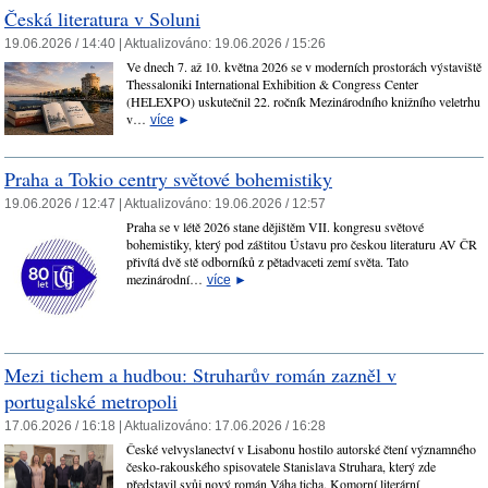
Česká literatura v Soluni
19.06.2026 / 14:40 |
Aktualizováno:
19.06.2026 / 15:26
Ve dnech 7. až 10. května 2026 se v moderních prostorách výstaviště
Thessaloniki International Exhibition & Congress Center
(HELEXPO) uskutečnil 22. ročník Mezinárodního knižního veletrhu
v…
více
►
Praha a Tokio centry světové bohemistiky
19.06.2026 / 12:47 |
Aktualizováno:
19.06.2026 / 12:57
Praha se v létě 2026 stane dějištěm VII. kongresu světové
bohemistiky, který pod záštitou Ústavu pro českou literaturu AV ČR
přivítá dvě stě odborníků z pětadvaceti zemí světa. Tato
mezinárodní…
více
►
Mezi tichem a hudbou: Struharův román zazněl v
portugalské metropoli
17.06.2026 / 16:18 |
Aktualizováno:
17.06.2026 / 16:28
České velvyslanectví v Lisabonu hostilo autorské čtení významného
česko-rakouského spisovatele Stanislava Struhara, který zde
představil svůj nový román Váha ticha. Komorní literární