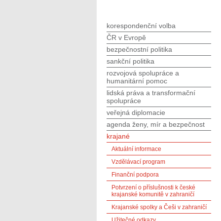
korespondenční volba
ČR v Evropě
bezpečnostní politika
sankční politika
rozvojová spolupráce a
humanitární pomoc
lidská práva a transformační
spolupráce
veřejná diplomacie
agenda ženy, mír a bezpečnost
krajané
Aktuální informace
Vzdělávací program
Finanční podpora
Potvrzení o příslušnosti k české
krajanské komunitě v zahraničí
Krajanské spolky a Češi v zahraničí
Užitečné odkazy