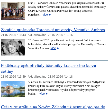
Dne 21. července 2026 se zmocněnec pro krajanské záležitosti Jiří
Krátký setkal v Černínském paláci s dvacítkou účastníků letní školy
CCPYL (Cross-Cultural Pathways for Young Leaders),
pořádané…
více
►
Zemřela profesorka Torontské univerzity Veronika Ambros
21.07.2026 / 10:43 |
Aktualizováno:
23.07.2026 / 13:16
20. července 2026 opustila tento svět významná česká krajanka,
bohemistka, slavistka a dlouholetá pedagožka University of Toronto
Veronika Ambros.
více
►
Poděbrady opět přivítaly účastníky krajanského kurzu
češtiny
13.07.2026 / 13:49 |
Aktualizováno:
13.07.2026 / 14:18
V neděli 12. července 2026 byl v Poděbradech zahájen čtyřtýdenní
krajanský kurz českého jazyka určený zájemcům z řad českých
krajanů žijících v zahraničí. Výuka a doprovodný program
budou…
více
►
Češi v Austrálii a na Novém Zélandu už nemusí pro pas do