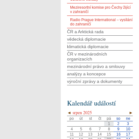
Meziresortní komise pro Čechy žijící
v zahraničí
Radio Prague International – vysílání
do zahraničí
ČR a Arktická rada
vědecká diplomacie
klimatická diplomacie
ČR v mezinárodních
organizacích
mezinárodní právo a smlouvy
analýzy a koncepce
výroční zprávy a dokumenty
Kalendář událostí
◄
srpen 2025
►
po
út
st
čt
pá
so
ne
1
2
3
4
5
6
7
8
9
10
11
12
13
14
15
16
17