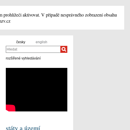
m prohlížeči aktivovat. V případě nesprávného zobrazení obsahu
mzv.cz
česky
english
Hledat
rozšířené vyhledávání
státy a území