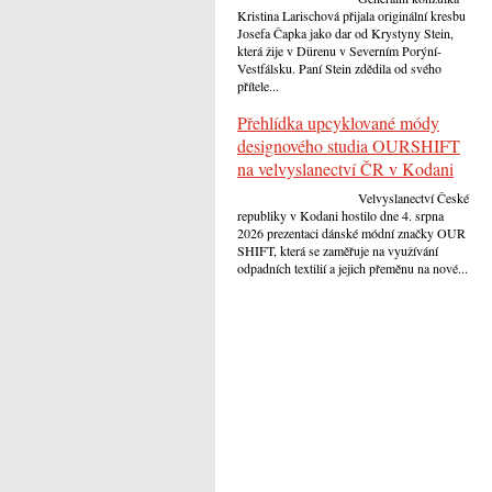
Kristina Larischová přijala originální kresbu
Josefa Čapka jako dar od Krystyny Stein,
která žije v Dürenu v Severním Porýní-
Vestfálsku. Paní Stein zdědila od svého
přítele...
Přehlídka upcyklované módy
designového studia OURSHIFT
na velvyslanectví ČR v Kodani
Velvyslanectví České
republiky v Kodani hostilo dne 4. srpna
2026 prezentaci dánské módní značky OUR
SHIFT, která se zaměřuje na využívání
odpadních textilií a jejich přeměnu na nové...