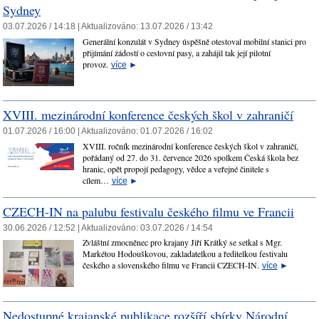
Sydney
03.07.2026 / 14:18 |
Aktualizováno:
13.07.2026 / 13:42
Generální konzulát v Sydney úspěšně otestoval mobilní stanici pro
přijímání žádostí o cestovní pasy, a zahájil tak její pilotní
provoz.
více
►
XVIII. mezinárodní konference českých škol v zahraničí
01.07.2026 / 16:00 |
Aktualizováno:
01.07.2026 / 16:02
XVIII. ročník mezinárodní konference českých škol v zahraničí,
pořádaný od 27. do 31. července 2026 spolkem Česká škola bez
hranic, opět propojí pedagogy, vědce a veřejné činitele s
cílem…
více
►
CZECH-IN na palubu festivalu českého filmu ve Francii
30.06.2026 / 12:52 |
Aktualizováno:
03.07.2026 / 14:54
Zvláštní zmocněnec pro krajany Jiří Krátký se setkal s Mgr.
Markétou Hodouškovou, zakladatelkou a ředitelkou festivalu
českého a slovenského filmu ve Francii CZECH-IN.
více
►
Nedostupné krajanské publikace rozšíří sbírky Národní