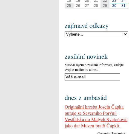
18
19
20
21
22
23
24
25
26
27
28
29
30
31
zajímavé odkazy
zasílání novinek
Máte-li zájem o zasílání informací, zadejte
svoji e-mailovou adresu:
dnes z ambasád
Originální kresba Josefa Čapka
putuje ze Severního Porýní-
Vestfálska do Malých Svatoňovic
jako dar Muzeu bratří Čapků.
Generální konzulka