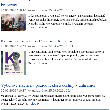
knihovny
24.06.2026 / 16:10 |
Aktualizováno:
25.06.2026 / 10:47
Díky spolupráci dvou tuctů velvyslanectví a generálních konzulátů
věnovala česká diplomacie přes osm stovek nedostupných publikací
Národní knihovně. Časopisy a knihy vydávané po celém
světě…
více
►
Kulturní mosty mezi Českem a Řeckem
20.06.2026 / 14:49 |
Aktualizováno:
24.06.2026 / 16:31
V návaznosti na sérii květnových kontaktů a spolupráci s řeckým
velvyslanectvím v oblasti krajanské politiky (viz česko-řecké
konzultace v oblasti krajanské politiky, česko-řecké fórum v
Praze…
více
►
Výběrové řízení na pozice lektorů češtiny v zahraničí
20.06.2026 / 10:37 |
Aktualizováno:
25.06.2026 / 10:44
Ve čtvrtek 18. června se v Domu zahraničních služeb uskutečnilo další výběrové řízení na
pozice lektorů českého jazyka v zahraničí. V hodnotící komisi tradičně usedají zástupci
MŠMT, DZS, MZV a…
více
►