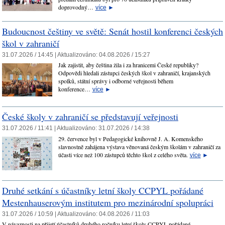
doprovodný…
více
►
Budoucnost češtiny ve světě: Senát hostil konferenci českých
škol v zahraničí
31.07.2026 / 14:45 |
Aktualizováno:
04.08.2026 / 15:27
Jak zajistit, aby čeština žila i za hranicemi České republiky?
Odpovědi hledali zástupci českých škol v zahraničí, krajanských
spolků, státní správy i odborné veřejnosti během
konference…
více
►
České školy v zahraničí se představují veřejnosti
31.07.2026 / 11:41 |
Aktualizováno:
31.07.2026 / 14:38
29. července byl v Pedagogické knihovně J. A. Komenského
slavnostně zahájena výstava věnovaná českým školám v zahraničí za
účasti více než 100 zástupců těchto škol z celého světa.
více
►
Druhé setkání s účastníky letní školy CCPYL pořádané
Mestenhauserovým institutem pro mezinárodní spolupráci
31.07.2026 / 10:59 |
Aktualizováno:
04.08.2026 / 11:03
V návaznosti na přijetí účastníků druhého ročníku letní školy CCPYL pořádané