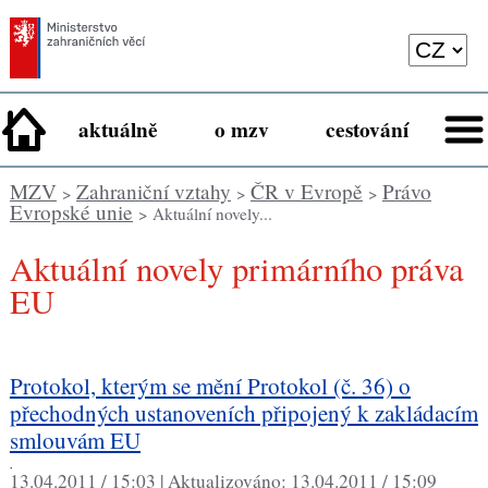
aktuálně
o mzv
cestování
MZV
Zahraniční vztahy
ČR v Evropě
Právo
>
>
>
Evropské unie
> Aktuální novely...
Aktuální novely primárního práva
EU
Protokol, kterým se mění Protokol (č. 36) o
přechodných ustanoveních připojený k zakládacím
smlouvám EU
,
13.04.2011 / 15:03 |
Aktualizováno:
13.04.2011 / 15:09