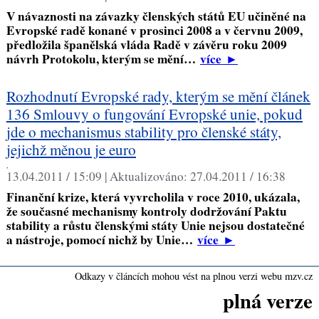
V návaznosti na závazky členských států EU učiněné na
Evropské radě konané v prosinci 2008 a v červnu 2009,
předložila španělská vláda Radě v závěru roku 2009
návrh Protokolu, kterým se mění…
více
►
Rozhodnutí Evropské rady, kterým se mění článek
136 Smlouvy o fungování Evropské unie, pokud
jde o mechanismus stability pro členské státy,
jejichž měnou je euro
,
13.04.2011 / 15:09 |
Aktualizováno:
27.04.2011 / 16:38
Finanční krize, která vyvrcholila v roce 2010, ukázala,
že současné mechanismy kontroly dodržování Paktu
stability a růstu členskými státy Unie nejsou dostatečné
a nástroje, pomocí nichž by Unie…
více
►
Odkazy v článcích mohou vést na plnou verzi webu mzv.cz
plná verze