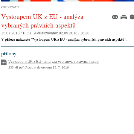
Foto: (@MZV)
Vystoupení UK z EU - analýza
vybraných právních aspektů
15.07.2016 / 18:51 |
Aktualizováno:
02.09.2016 / 18:28
V příloze naleznete "Vystoupení UK z EU - analýza vybraných právních aspektů".
přílohy
Vystoupení UK z EU - analýza vybraných právních aspektů
233 kB pdf (Acrobat dokument) 15. 7. 2016