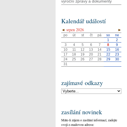
výroční zprávy a dokumenty
Kalendář událostí
◄
srpen 2026
►
po
út
st
čt
pá
so
ne
1
2
3
4
5
6
7
8
9
10
11
12
13
14
15
16
17
18
19
20
21
22
23
24
25
26
27
28
29
30
31
zajímavé odkazy
zasílání novinek
Máte-li zájem o zasílání informací, zadejte
svoji e-mailovou adresu: