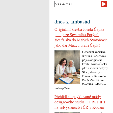
dnes z ambasád
Originální kresba Josefa Čapka
putuje ze Severního Porýní-
Vestfálska do Malých Svatoňovic
jako dar Muzeu bratří Čapků.
Generální konzulka
Kristina Larischová
přijala originální
kresbu Josefa Čapka
jako dar od Krystyny
Stein, která žije v
Dürenu v Severním
Porýní-Vestfálsku.
Paní Stein zdědila od
svého přítele...
Přehlídka upcyklované módy
designového studia OURSHIFT
na velvyslanectví ČR v Kodani