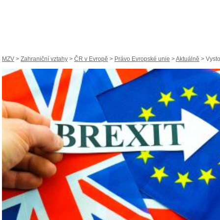
MZV
>
Zahraniční vztahy
>
ČR v Evropě
>
Právo Evropské unie
>
Aktuálně
> Vysto