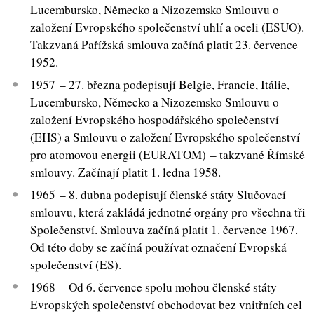
Lucembursko, Německo a Nizozemsko Smlouvu o
založení Evropského společenství uhlí a oceli (ESUO).
Takzvaná Pařížská smlouva začíná platit 23. července
1952.
1957 – 27. března podepisují Belgie, Francie, Itálie,
Lucembursko, Německo a Nizozemsko Smlouvu o
založení Evropského hospodářského společenství
(EHS) a Smlouvu o založení Evropského společenství
pro atomovou energii (EURATOM) – takzvané Římské
smlouvy. Začínají platit 1. ledna 1958.
1965 – 8. dubna podepisují členské státy Slučovací
smlouvu, která zakládá jednotné orgány pro všechna tři
Společenství. Smlouva začíná platit 1. července 1967.
Od této doby se začíná používat označení Evropská
společenství (ES).
1968 – Od 6. července spolu mohou členské státy
Evropských společenství obchodovat bez vnitřních cel