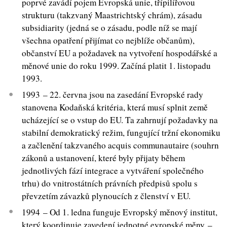
poprvé zavádí pojem Evropská unie, třípilířovou
strukturu (takzvaný Maastrichtský chrám), zásadu
subsidiarity (jedná se o zásadu, podle níž se mají
všechna opatření přijímat co nejblíže občanům),
občanství EU a požadavek na vytvoření hospodářské a
měnové unie do roku 1999. Začíná platit 1. listopadu
1993.
1993 – 22. června jsou na zasedání Evropské rady
stanovena Kodaňská kritéria, která musí splnit země
ucházející se o vstup do EU. Ta zahrnují požadavky na
stabilní demokratický režim, fungující tržní ekonomiku
a začlenění takzvaného acquis communautaire (souhrn
zákonů a ustanovení, které byly přijaty během
jednotlivých fází integrace a vytváření společného
trhu) do vnitrostátních právních předpisů spolu s
převzetím závazků plynoucích z členství v EU.
1994 – Od 1. ledna funguje Evropský měnový institut,
který koordinuje zavedení jednotné evropské měny –