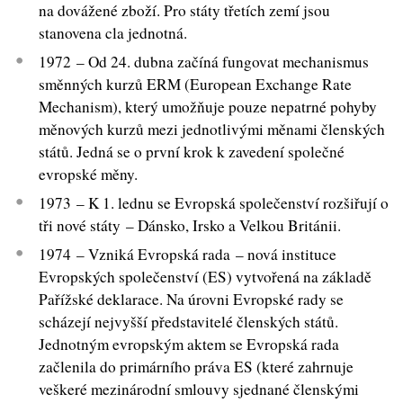
na dovážené zboží. Pro státy třetích zemí jsou
stanovena cla jednotná.
1972 – Od 24. dubna začíná fungovat mechanismus
směnných kurzů ERM (European Exchange Rate
Mechanism), který umožňuje pouze nepatrné pohyby
měnových kurzů mezi jednotlivými měnami členských
států. Jedná se o první krok k zavedení společné
evropské měny.
1973 – K 1. lednu se Evropská společenství rozšiřují o
tři nové státy – Dánsko, Irsko a Velkou Británii.
1974 – Vzniká Evropská rada – nová instituce
Evropských společenství (ES) vytvořená na základě
Pařížské deklarace. Na úrovni Evropské rady se
scházejí nejvyšší představitelé členských států.
Jednotným evropským aktem se Evropská rada
začlenila do primárního práva ES (které zahrnuje
veškeré mezinárodní smlouvy sjednané členskými