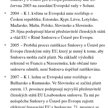
června 2003 na zasedání Evropské rady v Soluni.
2004 – K 1. květnu se Evropská unie rozšiřuje o
Českou republiku, Estonsko, Kypr, Litvu, Lotyšsko,
Maďarsko, Maltu, Polsko, Slovinsko a Slovensko.
29. října podepisují hlavní představitelé členských států
a vlád EU v Římě Smlouvu o Ústavě pro Evropu.
2005 – Probíhá proces ratifikace Smlouvy o Ústavě pro
Evropu členskými státy EU, který je nutný k tomu, aby
Smlouva mohla začít platit. Na základě výsledků
referend ve Francii a Nizozemsku, kde občané tuto
smlouvu odmítli, není Smlouva úspěšně ratifikována.
2007 – K 1. lednu se Evropská unie rozšiřuje o
Bulharsko a Rumunsko. Ve Slovinsku se začíná platit
eurem. 13. prosince podepisují nejvyšší představitelé
členských států EU Lisabonskou smlouvu. Ta má po
neúspěchu Smlouvy o Ústavě pro Evropu zajistit
efektivní fungování EU v budoucnu. 21. prosince se