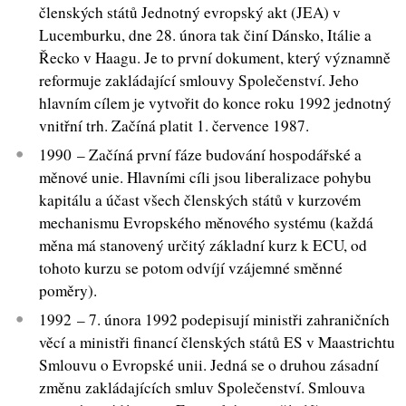
členských států Jednotný evropský akt (JEA) v
Lucemburku, dne 28. února tak činí Dánsko, Itálie a
Řecko v Haagu. Je to první dokument, který významně
reformuje zakládající smlouvy Společenství. Jeho
hlavním cílem je vytvořit do konce roku 1992 jednotný
vnitřní trh. Začíná platit 1. července 1987.
1990 – Začíná první fáze budování hospodářské a
měnové unie. Hlavními cíli jsou liberalizace pohybu
kapitálu a účast všech členských států v kurzovém
mechanismu Evropského měnového systému (každá
měna má stanovený určitý základní kurz k ECU, od
tohoto kurzu se potom odvíjí vzájemné směnné
poměry).
1992 – 7. února 1992 podepisují ministři zahraničních
věcí a ministři financí členských států ES v Maastrichtu
Smlouvu o Evropské unii. Jedná se o druhou zásadní
změnu zakládajících smluv Společenství. Smlouva