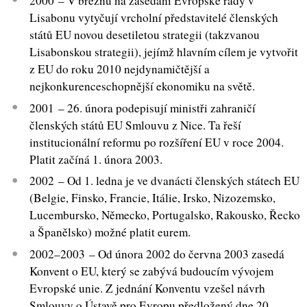
2000 – V březnu na zasedání Evropské rady v
Lisabonu vytyčují vrcholní představitelé členských
států EU novou desetiletou strategii (takzvanou
Lisabonskou strategii), jejímž hlavním cílem je vytvořit
z EU do roku 2010 nejdynamičtější a
nejkonkurenceschopnější ekonomiku na světě.
2001 – 26. února podepisují ministři zahraničí
členských států EU Smlouvu z Nice. Ta řeší
institucionální reformu po rozšíření EU v roce 2004.
Platit začíná 1. února 2003.
2002 – Od 1. ledna je ve dvanácti členských státech EU
(Belgie, Finsko, Francie, Itálie, Irsko, Nizozemsko,
Lucembursko, Německo, Portugalsko, Rakousko, Řecko
a Španělsko) možné platit eurem.
2002–2003 – Od února 2002 do června 2003 zasedá
Konvent o EU, který se zabývá budoucím vývojem
Evropské unie. Z jednání Konventu vzešel návrh
Smlouvy o Ústavě pro Evropu předložený dne 20.