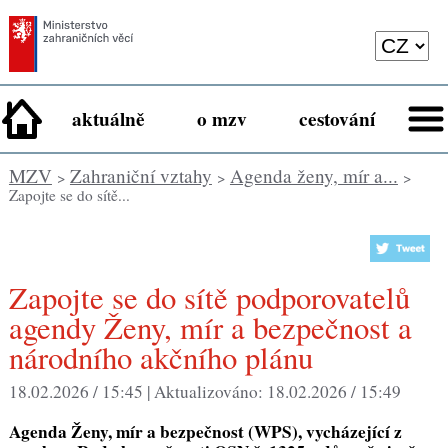
aktuálně
o mzv
cestování
MZV
Zahraniční vztahy
Agenda ženy, mír a...
>
>
>
Zapojte se do sítě...
Zapojte se do sítě podporovatelů
agendy Ženy, mír a bezpečnost a
národního akčního plánu
18.02.2026 / 15:45 |
Aktualizováno:
18.02.2026 / 15:49
Agenda
Ženy, mír a bezpečnost (WPS)
, vycházející z