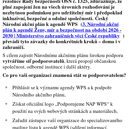
rezoluce Rady bezpečnosti OSN č. 1325, zdůrazňuje, že
plné zapojení žen na všech úrovních rozhodování je
nezbytnou podmínkou pro udržitelný mír i předpoklad
inkluzivní, bezpečné a odolné společnosti. Český
Národní akční plán k agendě WPS
(
3. Národní akční
plán k agendě Ženy, mír a bezpečnost na období 2026 -
2030 | Ministerstvo zahraničních věcí České republiky
)
převádí tyto závazky do konkrétních kroků – doma i v
zahraničí.
S cílem zajistit Národnímu akčnímu plánu širokou podporu
vytváříme
síť podporovatelů
, která propojí občanskou
společnost, odborné instituce i další aktéry.
Co pro vaši organizaci znamená stát se podporovatelem?
Přihlásit se k významu agendy WPS a k podpoře
Národního akčního plánu,
Získat oficiální logo „Podporujeme NAP WPS“ k
použití na svých webových stránkách a materiálech,
Zařadit zástupce vaší organizace do specializovaného
mailing listu k agendě WPS (sdílení informací,