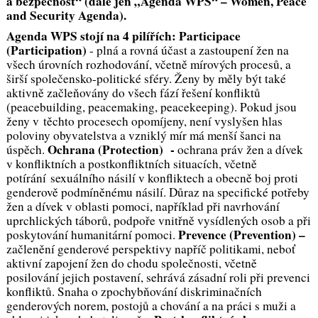
a bezpečnost“ (dále jen „Agenda WPS“ – Women, Peace
and Security Agenda).
Agenda WPS stojí na 4 pilířích: Participace
(Participation)
- plná a rovná účast a zastoupení žen na
všech úrovních rozhodování, včetně mírových procesů, a
širší společensko-politické sféry. Ženy by měly být také
aktivně začleňovány do všech fází řešení konfliktů
(peacebuilding, peacemaking, peacekeeping). Pokud jsou
ženy v těchto procesech opomíjeny, není vyslyšen hlas
poloviny obyvatelstva a vzniklý mír má menší šanci na
Ochrana (Protection) -
úspěch.
ochrana práv žen a dívek
v konfliktních a postkonfliktních situacích, včetně
potírání sexuálního násilí v konfliktech a obecně boj proti
genderově podmíněnému násilí. Důraz na specifické potřeby
žen a dívek v oblasti pomoci, například při navrhování
uprchlických táborů, podpoře vnitřně vysídlených osob a při
Prevence (Prevention) –
poskytování humanitární pomoci.
začlenění genderové perspektivy napříč politikami, neboť
aktivní zapojení žen do chodu společnosti, včetně
posilování jejich postavení, sehrává zásadní roli při prevenci
konfliktů. Snaha o zpochybňování diskriminačních
genderových norem, postojů a chování a na práci s muži a