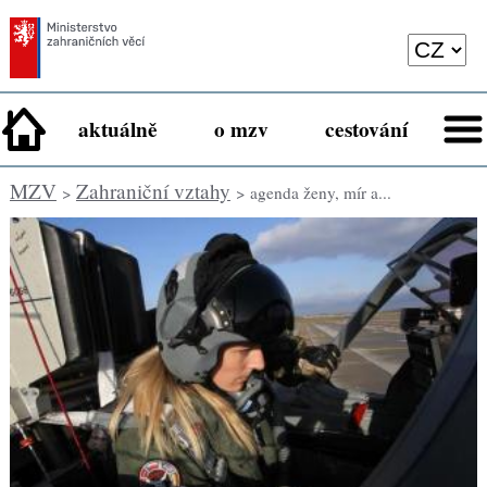
aktuálně
o mzv
cestování
MZV
Zahraniční vztahy
>
> agenda ženy, mír a...