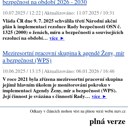
bezpečnost na období 2026 - 2030
,
10.07.2025 / 12:22 |
Aktualizováno:
11.07.2025 / 10:31
Vláda ČR dne 9. 7. 2025 schválila třetí Národní akční
plán k implementaci rezoluce Rady bezpečnosti OSN č.
1325 (2000) o ženách, míru a bezpečnosti a souvisejících
rezolucí na období…
více
►
Meziresortní pracovní skupina k agendě Ženy, mír
a bezpečnost (WPS)
,
10.06.2025 / 13:15 |
Aktualizováno:
06.01.2026 / 16:46
V roce 2021 byla zřízena meziresortní pracovní skupina
jejímž hlavním úkolem je monitorování pokroku v
implementaci Agendy Ženy, mír a bezpečnost (WPS).
Její činnost je svázána s činností Rady…
více
►
Odkazy v článcích mohou vést na plnou verzi webu mzv.cz
plná verze