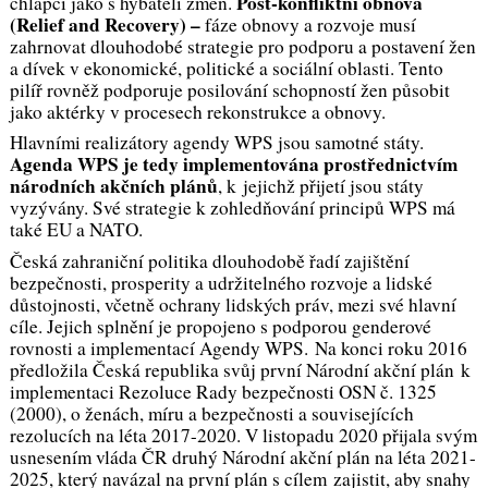
Post-konfliktní obnova
chlapci jako s hybateli změn.
(Relief and Recovery) –
fáze obnovy a rozvoje musí
zahrnovat dlouhodobé strategie pro podporu a postavení žen
a dívek v ekonomické, politické a sociální oblasti. Tento
pilíř rovněž podporuje posilování schopností žen působit
jako aktérky v procesech rekonstrukce a obnovy.
Hlavními realizátory agendy WPS jsou samotné státy.
Agenda WPS je tedy implementována prostřednictvím
národních akčních plánů
, k jejichž přijetí jsou státy
vyzývány. Své strategie k zohledňování principů WPS má
také EU a NATO.
Česká zahraniční politika dlouhodobě řadí zajištění
bezpečnosti, prosperity a udržitelného rozvoje a lidské
důstojnosti, včetně ochrany lidských práv, mezi své hlavní
cíle. Jejich splnění je propojeno s podporou genderové
rovnosti a implementací Agendy WPS. Na konci roku 2016
předložila Česká republika svůj první Národní akční plán k
implementaci Rezoluce Rady bezpečnosti OSN č. 1325
(2000), o ženách, míru a bezpečnosti a souvisejících
rezolucích na léta 2017-2020. V listopadu 2020 přijala svým
usnesením vláda ČR druhý Národní akční plán na léta 2021-
2025, který navázal na první plán s cílem zajistit, aby snahy