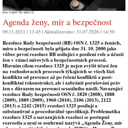
Foto: © MZV ČR / MFA CZ
Agenda ženy, mír a bezpečnost
09.11.2021 / 13:45 |
Aktualizováno:
31.07.2026 / 14:50
Rezoluce Rady bezpečnosti (RB) OSN č. 1325
o ženách,
míru a bezpečnosti
byla přijata dne 31. 10. 2000 jako
vůbec první rezoluce RB usilující o posílení role a účasti
žen v rámci mírových a bezpečnostních procesů.
Hlavním cílem rezoluce 1325 je nejen zvýšit účast žen
na rozhodovacích procesech týkajících se všech fází
konfliktu od prevence až po řešení konfliktů a post-
konfliktní rekonstrukci, ale i zabránit porušování práv
žen s důrazem na prevenci sexuálního násilí. Navazující
rezoluce Rady bezpečnosti OSN č. 1820 (2008), 1888
(2009), 1889 (2009), 1960 (2010), 2106 (2013), 2122
(2013) a 2242 (2015) rezoluci 1325 posilují a
substantivně a procedurálně specifikují. Problematika
rezoluce 1325 a navazujících rezolucí se postupně
rozrostla a nyní se souhrnně nazývá „Agenda Ženy, mír