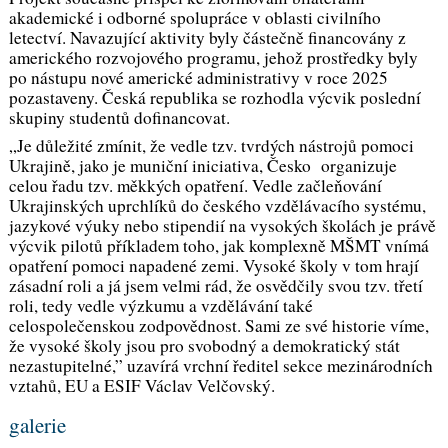
akademické i odborné spolupráce v oblasti civilního
letectví. Navazující aktivity byly částečně financovány z
amerického rozvojového programu, jehož prostředky byly
po nástupu nové americké administrativy v roce 2025
pozastaveny. Česká republika se rozhodla výcvik poslední
skupiny studentů dofinancovat.
„
Je důležité zmínit, že vedle tzv. tvrdých nástrojů pomoci
Ukrajině, jako je muniční iniciativa, Česko organizuje
celou řadu tzv. měkkých opatření. Vedle začleňování
Ukrajinských uprchlíků do českého vzdělávacího systému,
jazykové výuky nebo stipendií na vysokých školách je právě
výcvik pilotů příkladem toho, jak komplexně MŠMT vnímá
opatření pomoci napadené zemi. Vysoké školy v tom hrají
zásadní roli a já jsem velmi rád, že osvědčily svou tzv. třetí
roli, tedy vedle výzkumu a vzdělávání také
celospolečenskou zodpovědnost. Sami ze své historie víme,
že vysoké školy jsou pro svobodný a demokratický stát
nezastupitelné,
” uzavírá vrchní ředitel sekce mezinárodních
vztahů, EU a ESIF Václav Velčovský.
galerie