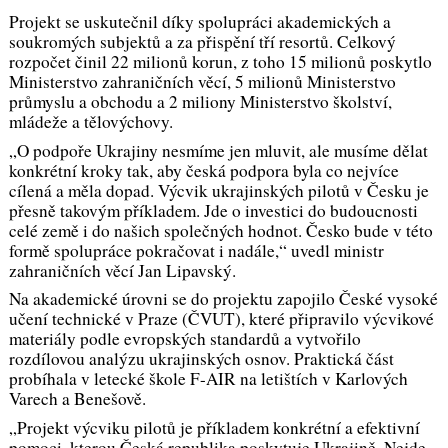
Projekt se uskutečnil díky spolupráci akademických a
soukromých subjektů a za přispění tří resortů. Celkový
rozpočet činil 22 milionů korun, z toho 15 milionů poskytlo
Ministerstvo zahraničních věcí, 5 milionů Ministerstvo
průmyslu a obchodu a 2 miliony Ministerstvo školství,
mládeže a tělovýchovy.
„
O podpoře Ukrajiny nesmíme jen mluvit, ale musíme dělat
konkrétní kroky tak, aby česká podpora byla co nejvíce
cílená a měla dopad. Výcvik ukrajinských pilotů v Česku je
přesně takovým příkladem. Jde o investici do budoucnosti
celé země i do našich společných hodnot. Česko bude v této
formě spolupráce pokračovat i nadále
,“ uvedl ministr
zahraničních věcí Jan Lipavský.
Na akademické úrovni se do projektu zapojilo České vysoké
učení technické v Praze (ČVUT), které připravilo výcvikové
materiály podle evropských standardů a vytvořilo
rozdílovou analýzu ukrajinských osnov. Praktická část
probíhala v letecké škole F-AIR na letištích v Karlových
Varech a Benešově.
„Projekt výcviku pilotů je příkladem konkrétní a efektivní
pomoci, kterou Česká republika poskytuje Ukrajině. Nejde