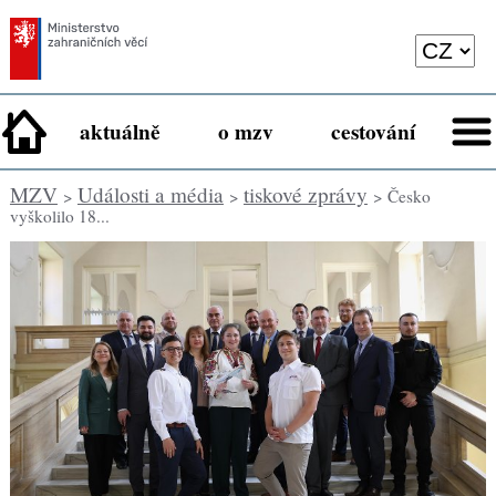
aktuálně
o mzv
cestování
MZV
Události a média
tiskové zprávy
>
>
> Česko
vyškolilo 18...