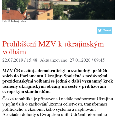
Foto: © Tiskový odbor
Prohlášení MZV k ukrajinským
volbám
22.07.2019 / 15:48 |
Aktualizováno:
27.01.2020 / 09:45
MZV ČR oceňuje demokratický a svobodný průběh
voleb do Parlamentu Ukrajiny. Společně s nedávnými
prezidentskými volbami se jedná o další významný krok
učiněný ukrajinskými občany na cestě v přibližování
evropským standardům.
Česká republika je připravena i nadále podporovat Ukrajinu
v jejím úsilí o zachování územní celistvosti, transformaci
politického a ekonomického systému a naplňování
Asociační dohody s Evropskou unií. Udržení reformního