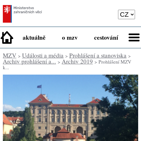
aktuálně
o mzv
cestování
MZV
Události a média
Prohlášení a stanoviska
>
>
>
Archiv prohlášení a...
Archiv 2019
>
> Prohlášení MZV
k...