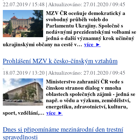
22.07.2019 / 15:48 |
Aktualizováno:
27.01.2020 / 09:45
MZV ČR oceňuje demokratický a
svobodný průběh voleb do
Parlamentu Ukrajiny. Společně s
nedávnými prezidentskými volbami se
jedná o další významný krok učiněný
ukrajinskými občany na cestě v…
více
►
Prohlášení MZV k česko-čínským vztahům
,
18.07.2019 / 13:20 |
Aktualizováno:
27.01.2020 / 09:45
Ministerstvo zahraničí ČR vede s
čínskou stranou dialog v mnoha
oblastech společných zájmů - jedná se
např. o vědu a výzkum, zemědělství,
energetiku, zdravotnictví, kulturu,
sport, vzdělání,…
více
►
Dnes si připomínáme mezinárodní den trestní
spravedlnosti