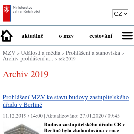
aktuálně
o mzv
cestování
MZV
Události a média
Prohlášení a stanoviska
>
>
>
Archiv prohlášení a...
> rok 2019
Archiv 2019
Prohlášení MZV ke stavu budovy zastupitelského
úřadu v Berlíně
,
11.12.2019 / 14:00 |
Aktualizováno:
27.01.2020 / 09:45
Budova zastupitelského úřadu ČR v
Berlíně byla zkolaudována v roce