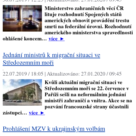
Ministerstvo zahraničních věcí ČR
lituje rozhodnutí Spojených států
amerických obnovit provádění trestu
smrti na federální úrovni. Rozhodnutí
amerického ministerstva spravedlnosti
ohlášené koncem…
více
►
Jednání ministrů k migrační situaci ve
Středozemním moři
,
22.07.2019 / 18:05 |
Aktualizováno:
27.01.2020 / 09:45
Kvůli aktuální migrační situaci ve
Středozemním moři se 22. července v
Paříži sešli na neformálním jednání
ministři zahraničí a vnitra. Akce se na
pozvání francouzské strany účastnili
zástupci…
více
►
Prohlášení MZV k ukrajinským volbám
,