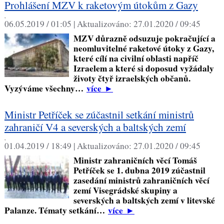
Prohlášení MZV k raketovým útokům z Gazy
,
06.05.2019 / 01:05 |
Aktualizováno:
27.01.2020 / 09:45
MZV důrazně odsuzuje pokračující a
neomluvitelné raketové útoky z Gazy,
které cílí na civilní oblasti napříč
Izraelem a které si doposud vyžádaly
životy čtyř izraelských občanů.
Vyzýváme všechny…
více
►
Ministr Petříček se zúčastnil setkání ministrů
zahraničí V4 a severských a baltských zemí
,
01.04.2019 / 18:49 |
Aktualizováno:
27.01.2020 / 09:45
Ministr zahraničních věcí Tomáš
Petříček se 1. dubna 2019 zúčastnil
zasedání ministrů zahraničních věcí
zemí Visegrádské skupiny a
severských a baltských zemí v litevské
Palanze. Tématy setkání…
více
►