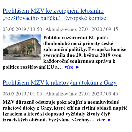
Prohlášení MZV ke zveřejnění letošního
„rozšiřovacího balíčku“ Evropské komise
,
03.06.2019 / 13:50 |
Aktualizováno:
27.01.2020 / 09:45
Politika rozšiřování EU patří
dlouhodobě mezi priority české
zahraniční politiky. Evropská komise
zveřejnila dne 29. května 2019 svou
každoroční souhrnnou zprávu k
politice rozšiřování EU a…
více
►
Prohlášení MZV k raketovým útokům z Gazy
,
06.05.2019 / 01:05 |
Aktualizováno:
27.01.2020 / 09:45
MZV důrazně odsuzuje pokračující a neomluvitelné
raketové útoky z Gazy, které cílí na civilní oblasti napříč
Izraelem a které si doposud vyžádaly životy čtyř
izraelských občanů. Vyzýváme všechny…
více
►