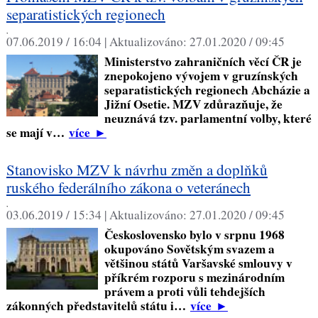
separatistických regionech
,
07.06.2019 / 16:04 |
Aktualizováno:
27.01.2020 / 09:45
Ministerstvo zahraničních věcí ČR je
znepokojeno vývojem v gruzínských
separatistických regionech Abcházie a
Jižní Osetie. MZV zdůrazňuje, že
neuznává tzv. parlamentní volby, které
se mají v…
více
►
Stanovisko MZV k návrhu změn a doplňků
ruského federálního zákona o veteránech
,
03.06.2019 / 15:34 |
Aktualizováno:
27.01.2020 / 09:45
Československo bylo v srpnu 1968
okupováno Sovětským svazem a
většinou států Varšavské smlouvy v
příkrém rozporu s mezinárodním
právem a proti vůli tehdejších
zákonných představitelů státu i…
více
►