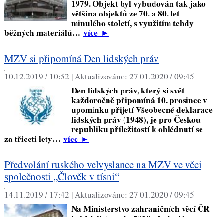
1979. Objekt byl vybudován tak jako
většina objektů ze 70. a 80. let
minulého století, s využitím tehdy
běžných materiálů…
více
►
MZV si připomíná Den lidských práv
,
10.12.2019 / 10:52 |
Aktualizováno:
27.01.2020 / 09:45
Den lidských práv, který si svět
každoročně připomíná 10. prosince v
upomínku přijetí Všeobecné deklarace
lidských práv (1948), je pro Českou
republiku příležitostí k ohlédnutí se
za třiceti lety…
více
►
Předvolání ruského velvyslance na MZV ve věci
společnosti „Člověk v tísni“
,
14.11.2019 / 17:42 |
Aktualizováno:
27.01.2020 / 09:45
Na Ministerstvo zahraničních věcí ČR