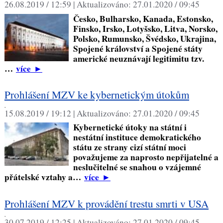
26.08.2019 / 12:59 |
Aktualizováno:
27.01.2020 / 09:45
Česko, Bulharsko, Kanada, Estonsko,
Finsko, Irsko, Lotyšsko, Litva, Norsko,
Polsko, Rumunsko, Švédsko, Ukrajina,
Spojené království a Spojené státy
americké neuznávají legitimitu tzv.
…
více
►
Prohlášení MZV ke kybernetickým útokům
,
15.08.2019 / 19:12 |
Aktualizováno:
27.01.2020 / 09:45
Kybernetické útoky na státní i
nestátní instituce demokratického
státu ze strany cizí státní moci
považujeme za naprosto nepřijatelné a
neslučitelné se snahou o vzájemné
přátelské vztahy a…
více
►
Prohlášení MZV k provádění trestu smrti v USA
,
30.07.2019 / 12:25 |
Aktualizováno:
27.01.2020 / 09:45