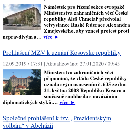
Náměstek pro řízení sekce evropské
Ministerstva zahraničních věcí České
republiky Aleš Chmelař předvolal
velvyslance Ruské federace Alexandra
Zmejevského, aby vznesl protest proti
nepravdivým a…
více
►
Prohlášení MZV k uznání Kosovské republiky
,
12.09.2019 / 17:31 |
Aktualizováno:
27.01.2020 / 09:45
Ministerstvo zahraničních věcí
připomíná, že vláda České republiky
uznala svým usnesením č. 635 ze dne
21. května 2008 Republiku Kosovo a
současně souhlasila s navázáním
diplomatických styků.…
více
►
Společné prohlášení k tzv. „Prezidentským
volbám“ v Abcházii
,