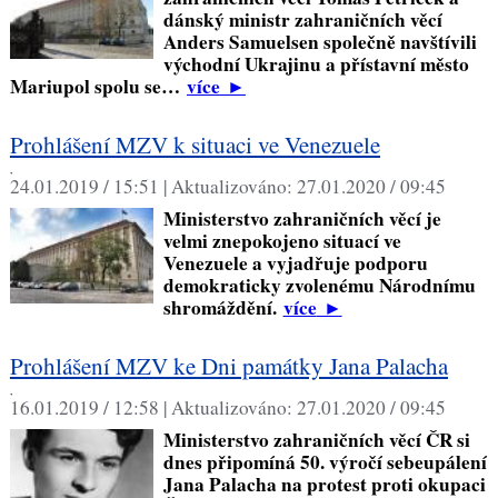
dánský ministr zahraničních věcí
Anders Samuelsen společně navštívili
východní Ukrajinu a přístavní město
Mariupol spolu se…
více
►
Prohlášení MZV k situaci ve Venezuele
,
24.01.2019 / 15:51 |
Aktualizováno:
27.01.2020 / 09:45
Ministerstvo zahraničních věcí je
velmi znepokojeno situací ve
Venezuele a vyjadřuje podporu
demokraticky zvolenému Národnímu
shromáždění.
více
►
Prohlášení MZV ke Dni památky Jana Palacha
,
16.01.2019 / 12:58 |
Aktualizováno:
27.01.2020 / 09:45
Ministerstvo zahraničních věcí ČR si
dnes připomíná 50. výročí sebeupálení
Jana Palacha na protest proti okupaci