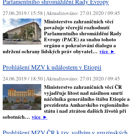
Parlamentního shromáždění Rady Evropy
,
27.06.2019 / 15:58 |
Aktualizováno:
27.01.2020 / 09:45
Ministerstvo zahraničních věcí
považuje včerejší rozhodnutí
Parlamentního shromáždění Rady
Evropy (PACE) za snahu tohoto
orgánu o pokračování dialogu a
udržení ochrany lidských práv obyvatel…
více
►
Prohlášení MZV k událostem v Etiopii
,
24.06.2019 / 18:50 |
Aktualizováno:
27.01.2020 / 09:45
Ministerstvo zahraničních věcí ČR
vyjadřuje lítost nad násilnou smrtí
náčelníka generálního štábu Etiopie a
prezidenta Amharského regionálního
státu i nad ztrátou dalších životů při
sobotních…
více
►
Prohlášení MZV ČR k tzv. volbám v gruzínských