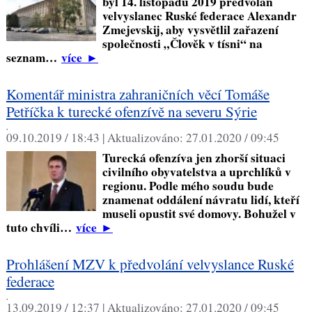
byl 14. listopadu 2019 předvolán
velvyslanec Ruské federace Alexandr
Zmejevskij, aby vysvětlil zařazení
společnosti „Člověk v tísni“ na
seznam…
více
►
Komentář ministra zahraničních věcí Tomáše
Petříčka k turecké ofenzívě na severu Sýrie
,
09.10.2019 / 18:43 |
Aktualizováno:
27.01.2020 / 09:45
Turecká ofenzíva jen zhorší situaci
civilního obyvatelstva a uprchlíků v
regionu. Podle mého soudu bude
znamenat oddálení návratu lidí, kteří
museli opustit své domovy. Bohužel v
tuto chvíli…
více
►
Prohlášení MZV k předvolání velvyslance Ruské
federace
,
13.09.2019 / 12:37 |
Aktualizováno:
27.01.2020 / 09:45