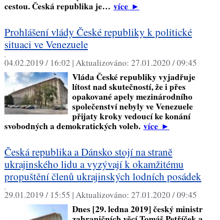
cestou. Česká republika je…
více
►
Prohlášení vlády České republiky k politické
situaci ve Venezuele
,
04.02.2019 / 16:02 |
Aktualizováno:
27.01.2020 / 09:45
Vláda České republiky vyjadřuje
lítost nad skutečností, že i přes
opakované apely mezinárodního
společenství nebyly ve Venezuele
přijaty kroky vedoucí ke konání
svobodných a demokratických voleb.
více
►
Česká republika a Dánsko stojí na straně
ukrajinského lidu a vyzývají k okamžitému
propuštění členů ukrajinských lodních posádek
,
29.01.2019 / 15:55 |
Aktualizováno:
27.01.2020 / 09:45
Dnes [29. ledna 2019] český ministr
zahraničních věcí Tomáš Petříček a