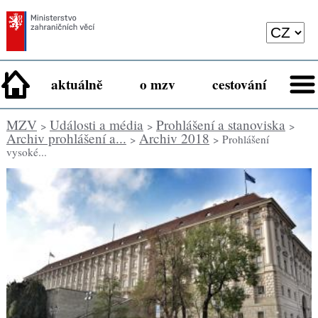
aktuálně
o mzv
cestování
MZV
Události a média
Prohlášení a stanoviska
>
>
>
Archiv prohlášení a...
Archiv 2018
>
> Prohlášení
vysoké...