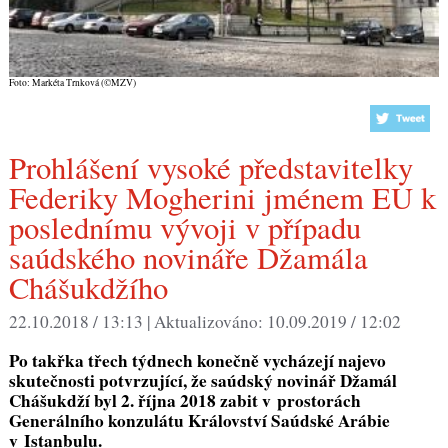
Foto: Markéta Trnková (©MZV)
Prohlášení vysoké představitelky
Federiky Mogherini jménem EU k
poslednímu vývoji v případu
saúdského novináře Džamála
Chášukdžího
22.10.2018 / 13:13 |
Aktualizováno:
10.09.2019 / 12:02
Po takřka třech týdnech konečně vycházejí najevo
skutečnosti potvrzující, že saúdský novinář Džamál
Chášukdží byl 2. října 2018 zabit v prostorách
Generálního konzulátu Království Saúdské Arábie
v Istanbulu.