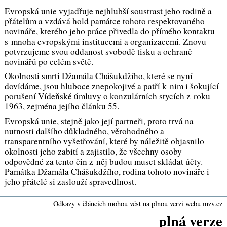
Evropská unie vyjadřuje nejhlubší soustrast jeho rodině a
přátelům a vzdává hold památce tohoto respektovaného
novináře, kterého jeho práce přivedla do přímého kontaktu
s mnoha evropskými institucemi a organizacemi. Znovu
potvrzujeme svou oddanost svobodě tisku a ochraně
novinářů po celém světě.
Okolnosti smrti Džamála Chášukdžího, které se nyní
dovídáme, jsou hluboce znepokojivé a patří k nim i šokující
porušení Vídeňské úmluvy o konzulárních stycích z roku
1963, zejména jejího článku 55.
Evropská unie, stejně jako její partneři, proto trvá na
nutnosti dalšího důkladného, věrohodného a
transparentního vyšetřování, které by náležitě objasnilo
okolnosti jeho zabití a zajistilo, že všechny osoby
odpovědné za tento čin z něj budou muset skládat účty.
Památka Džamála Chášukdžího, rodina tohoto novináře i
jeho přátelé si zaslouží spravedlnost.
Odkazy v článcích mohou vést na plnou verzi webu mzv.cz
plná verze